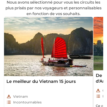
Nous avons sélectionné pour vous les circuits les
plus prisés par nos voyageurs et personnalisables
en fonction de vos souhaits.
De l
d'Ang
Le meilleur du Vietnam 15 jours
Co
In
Vietnam
Incontournables
Ce cir