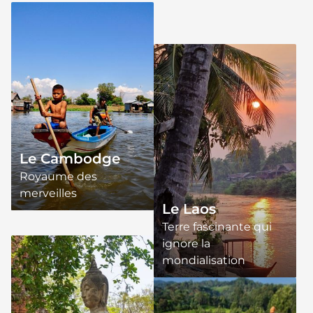
Le Cambodge
Royaume des
merveilles
Le Laos
Terre fascinante qui
ignore la
mondialisation