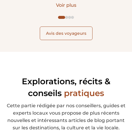
Dès nos premiers échanges, avant même la
Voir plus
réservation, vous avez pris le temps d'écouter nos
attentes, de respecter notre budget et de nous
proposer un itinéraire parfaitement adapté à
notre famille et à nos enfants. Nous nous sommes
Avis des voyageurs
tout de suite sentis en confiance.
Explorations, récits &
conseils
pratiques
Cette partie rédigée par nos conseillers, guides et
experts locaux vous propose de plus récents
nouvelles et intéressants articles de blog portant
sur les destinations, la culture et la vie locale.