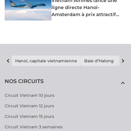
Vietnam Airlines lance une
ligne directe Hanoï-
Amsterdam à prix attractif
dès juin 2026
Hanoï, capitale vietnamienne
Baie d’Halong
E vi
NOS CIRCUITS
Circuit Vietnam 10 jours
Circuit Vietnam 12 jours
Circuit Vietnam 15 jours
Circuit Vietnam 3 semaines