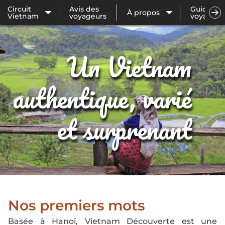
Circuit
Avis des
Guide de
À propos
Vietnam
voyageurs
voyage
Un Vietnam
authentique, varié
et surprenant
Nos premiers mots
Basée à Hanoï, Vietnam Découverte est une