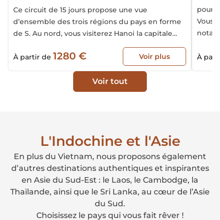
pour d
Ce circuit de 15 jours propose une vue
Vous v
d’ensemble des trois régions du pays en forme
notam
de S. Au nord, vous visiterez Hanoi la capitale
baie d
millénaire et la baie d’Halong maritime et
1280 €
Cambod
Voir plus
terrestre, et ferez aussi une excursion dans les
À partir de
À part
specta
splendides montagnes de Sapa. Au centre, vous
explorerez l’ancienne cité impériale de Hué et la
Voir tout
vieille ville de Hoi An, avant de clore votre
voyage dans le sud en visitant Ho Chi Minh ville
et le delta du Mékong. Voici nos suggestions de
programme pour un circuit de 15 jours au
L'Indochine et l'Asie
Vietnam.
En plus du Vietnam, nous proposons également
d’autres destinations authentiques et inspirantes
en Asie du Sud-Est : le Laos, le Cambodge, la
Thaïlande, ainsi que le Sri Lanka, au cœur de l’Asie
du Sud.
Choisissez le pays qui vous fait rêver !