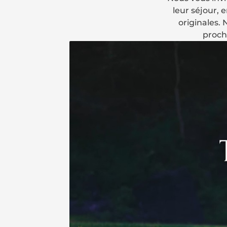
leur séjour, 
originales. 
proch