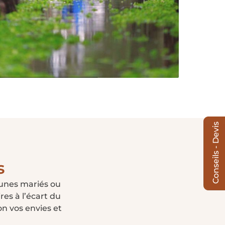
rcuits 3 semaines
Conseils - Devis
s
jeunes mariés ou
res à l’écart du
n vos envies et