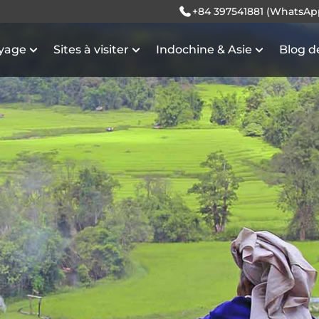
+84 397541881 (WhatsAp
oyage
Sites à visiter
Indochine & Asie
Blog d