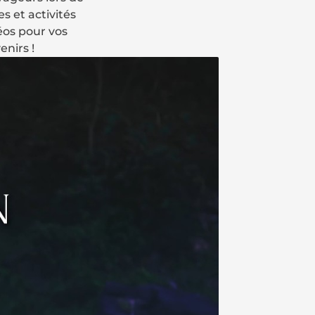
s et activités
déos pour vos
nirs !