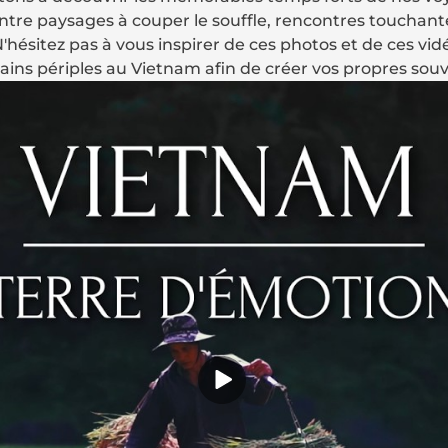
entre paysages à couper le souffle, rencontres touchante
N'hésitez pas à vous inspirer de ces photos et de ces vi
ains périples au Vietnam afin de créer vos propres souve