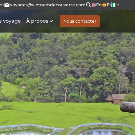
p)
voyages@vietnamdecouverte.com
En
Es
It
e voyage
À propos
Nous contacter