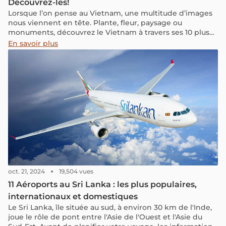
Découvrez-les!
Lorsque l’on pense au Vietnam, une multitude d’images
nous viennent en tête. Plante, fleur, paysage ou
monuments, découvrez le Vietnam à travers ses 10 plus
importants symboles qui sont profondément ancrés
En savoir plus
dans la vie quotidienne des Vietnamiens et que vous
aurez l’occasion de voir pendant votre prochain voyage
au Vietnam.
oct. 21, 2024
19,504 vues
11 Aéroports au Sri Lanka : les plus populaires,
internationaux et domestiques
Le Sri Lanka, île située au sud, à environ 30 km de l'Inde,
joue le rôle de pont entre l'Asie de l'Ouest et l'Asie du