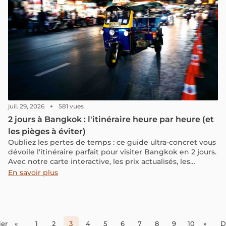
juil. 29, 2026
581 vues
2 jours à Bangkok : l'itinéraire heure par heure (et
les pièges à éviter)
Oubliez les pertes de temps : ce guide ultra-concret vous
dévoile l'itinéraire parfait pour visiter Bangkok en 2 jours.
Avec notre carte interactive, les prix actualisés, les
applications indispensables à télécharger et nos astuces
En savoir plus
pour éviter les pièges, suivez le guide pour un stopover
parfaitement maîtrisé.
er
«
1
2
3
4
5
6
7
8
9
10
»
D