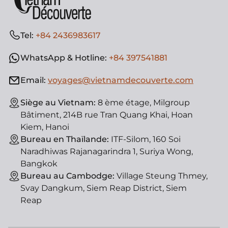
Tel:
+84 2436983617
WhatsApp & Hotline:
+84 397541881
Email:
voyages@vietnamdecouverte.com
Siège au Vietnam:
8 ème étage, Milgroup
Bâtiment, 214B rue Tran Quang Khai, Hoan
Kiem, Hanoi
Bureau en Thaïlande:
ITF-Silom, 160 Soi
Naradhiwas Rajanagarindra 1, Suriya Wong,
Bangkok
Bureau au Cambodge:
Village Steung Thmey,
Svay Dangkum, Siem Reap District, Siem
Reap