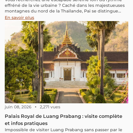
effréné de la vie urbaine ? Caché dans les majestueuses
montagnes du nord de la Thaïlande, Pai se distingue
comme un gemme vert du “pays du sourire". En tant que
En savoir plus
natif thaïlandais passionné de voyages, je peux affirmer
avec confiance que Pai est une destination
incontournable pour quiconque cherche une aventure
unique et mémorable. Cette petite ville offre un mélange
harmonieux de culture, nature et détente, avec des
attractions uniques telles que des sources chaudes
apaisantes, des cascades époustouflantes et des marchés
locaux vibrants. Découvrons pourquoi Pai devrait être
votre prochaine destination de voyage!
juin 08, 2026
2,271 vues
Palais Royal de Luang Prabang : visite complète
et infos pratiques
Impossible de visiter Luang Prabang sans passer par le