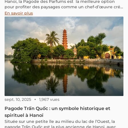
Hanoi, la Pagode des Parfums est la meilleure option
pour profiter des paysages comme un chef-d’œuvre créé
à la fois par la nature et par l’homme ainsi que découvrir
En savoir plus
le site du plus grand pèlerinage du bouddhisme au
Vietnam.
sept. 10, 2025
1,967 vues
Pagode Trấn Quốc : un symbole historique et
spirituel à Hanoï
Située sur une petite île au milieu du lac de l’Ouest, la
pagode Trấn Quốc est la plus ancienne de Hanoï, avec