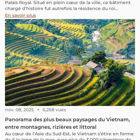
Palais Royal. Situé en plein cœur de la ville, ce bâtiment
chargé d’histoire fut autrefois la résidence du roi
Sisavang Vong. Aujourd’hui transformé en musée
En savoir plus
national, il abrite une précieuse collection d’objets
royaux, de cadeaux diplomatiques et de témoignages du
passé. C’est un lieu idéal pour mieux comprendre
l’histoire du Laos tout en admirant une architecture bien
conservée. Dans cet article, vous trouverez toutes les
informations utiles pour organiser votre visite et profiter
des lieux incontournables à proximité.
nov. 08, 2025
6,268 vues
Panorama des plus beaux paysages du Vietnam,
entre montagnes, rizières et littoral
Au cœur de l’Asie du Sud-Est, le Vietnam s’étire en forme
de S le long de la mer, avec plus de 3 000 kilomètres de