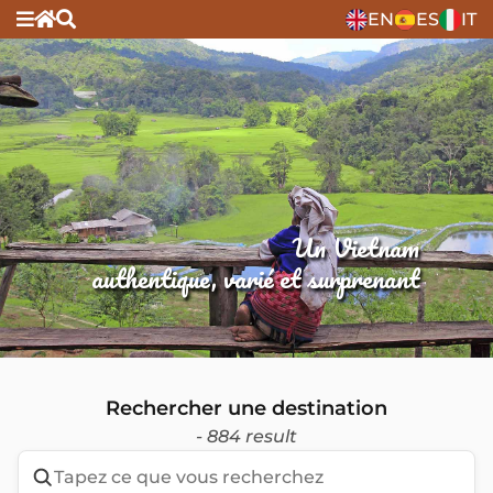
EN
ES
IT
Un Vietnam
authentique, varié et surprenant
Rechercher une destination
- 884 result