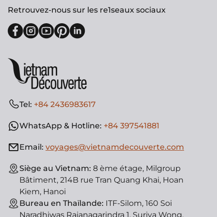
Retrouvez-nous sur les re1seaux sociaux
Tel:
+84 2436983617
WhatsApp & Hotline:
+84 397541881
Email:
voyages@vietnamdecouverte.com
Siège au Vietnam:
8 ème étage, Milgroup
Bâtiment, 214B rue Tran Quang Khai, Hoan
Kiem, Hanoi
Bureau en Thaïlande:
ITF-Silom, 160 Soi
Naradhiwas Rajanagarindra 1, Suriya Wong,