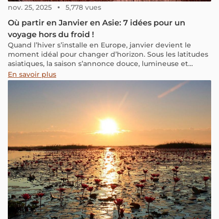
nov. 25, 2025
5,778 vues
Où partir en Janvier en Asie: 7 idées pour un
voyage hors du froid !
Quand l’hiver s’installe en Europe, janvier devient le
moment idéal pour changer d’horizon. Sous les latitudes
asiatiques, la saison s’annonce douce, lumineuse et
pleine de promesses. C’est l’occasion parfaite pour vivre
En savoir plus
le Nouvel An dans la chaleur du soleil et la convivialité
des habitants, ressentir cette noria de sourires et de
gestes accueillants qui rendent chaque rencontre
unique. Voyager en Asie en ce début d’année, c’est
ralentir, se reconnecter à l’essentiel et savourer la vie au
rythme des locaux, dans une atmosphère chaleureuse et
authentique.