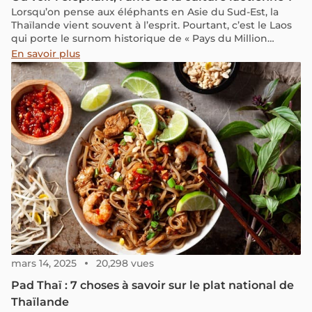
Lorsqu’on pense aux éléphants en Asie du Sud-Est, la
Thaïlande vient souvent à l’esprit. Pourtant, c’est le Laos
qui porte le surnom historique de « Pays du Million
d’Éléphants », hérité de l’ancien royaume de Lan Xang.
En savoir plus
Symbole de force, de sagesse et d’identité culturelle,
l’éléphant occupe une place unique dans l’histoire lao.
Mais pourquoi le Laos est-il si étroitement lié à cet animal
emblématique ? Découvrons son origine, sa signification
et son rôle dans la culture du pays.
mars 14, 2025
20,298 vues
Pad Thaï : 7 choses à savoir sur le plat national de
Thaïlande