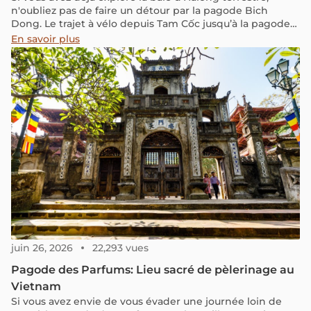
n'oubliez pas de faire un détour par la pagode Bich
Dong. Le trajet à vélo depuis Tam Cốc jusqu’à la pagode
est absolument magnifique. Vous traverserez des
En savoir plus
paysages paisibles, des rizières verdoyantes et des
villages où la vie locale se déroule sous vos yeux, dans
une atmosphère authentique et tranquille. Suivez-moi
pour découvrir l’histoire fascinante de la pagode Bich
Dong et son cadre enchanteur, qui vous laissera sans
voix.
juin 26, 2026
22,293 vues
Pagode des Parfums: Lieu sacré de pèlerinage au
Vietnam
Si vous avez envie de vous évader une journée loin de