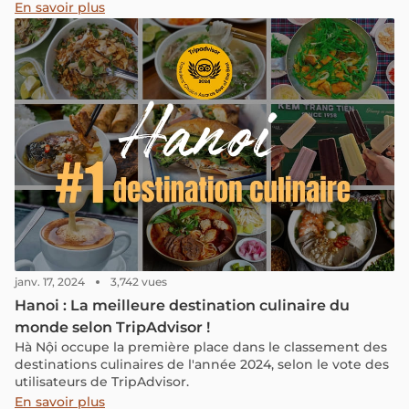
avec les meilleurs conseils météo, des itinéraires
En savoir plus
passionnants et nos suggestions de voyages vers
d'autres destinations du nord du Vietnam depuis Ha
Giang.
janv. 17, 2024
3,742 vues
Hanoi : La meilleure destination culinaire du
monde selon TripAdvisor !
Hà Nội occupe la première place dans le classement des
destinations culinaires de l'année 2024, selon le vote des
utilisateurs de TripAdvisor.
En savoir plus