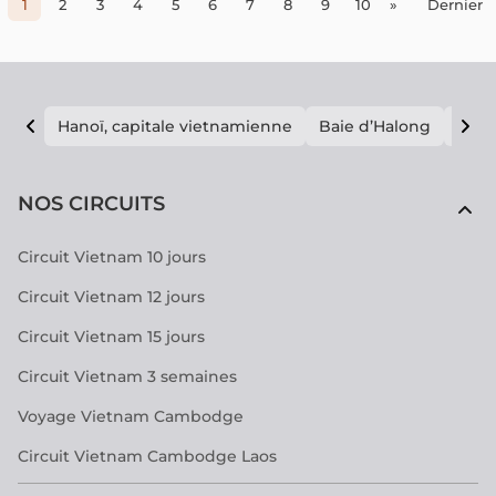
1
2
3
4
5
6
7
8
9
10
»
Dernier
Hanoï, capitale vietnamienne
Baie d’Halong
E vi
NOS CIRCUITS
Circuit Vietnam 10 jours
Circuit Vietnam 12 jours
Circuit Vietnam 15 jours
Circuit Vietnam 3 semaines
Voyage Vietnam Cambodge
Circuit Vietnam Cambodge Laos