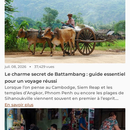
juil. 08, 2026
37,429 vues
Le charme secret de Battambang : guide essentiel
pour un voyage réussi
Lorsque l’on pense au Cambodge, Siem Reap et les
temples d’Angkor, Phnom Penh ou encore les plages de
Sihanoukville viennent souvent en premier à l’esprit.
Battambang, plus discrète, mérite pourtant une vraie
En savoir plus
halte pour les voyageurs qui souhaitent découvrir un
autre visage du pays. Entre maisons coloniales, pagodes,
scènes de vie locale et campagne environnante, la ville
garde une atmosphère paisible, encore relativement