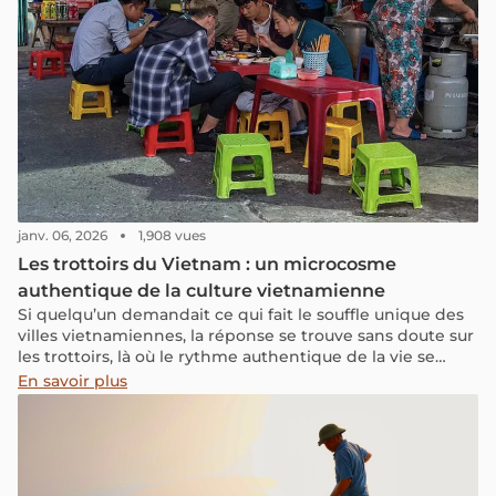
préservée du tourisme de masse. Voici pourquoi
Battambang peut devenir une étape intéressante lors
d’un voyage au Cambodge.
janv. 06, 2026
1,908 vues
Les trottoirs du Vietnam : un microcosme
authentique de la culture vietnamienne
Si quelqu’un demandait ce qui fait le souffle unique des
villes vietnamiennes, la réponse se trouve sans doute sur
les trottoirs, là où le rythme authentique de la vie se
révèle le plus clairement. Dans ces espaces du quotidien,
En savoir plus
tout se déroule naturellement, avec simplicité et
énergie, dessinant une identité urbaine singulière que
l’on ne retrouve nulle part ailleurs. Il suffit de flâner dans
n’importe quelle rue pour sentir cette atmosphère
particulière, à la fois familière et vibrante. Derrière ces