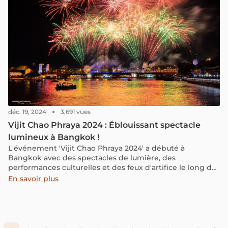
promettent une évasion inoubliable vers le paradis.
déc. 19, 2024
3,691 vues
Vijit Chao Phraya 2024 : Éblouissant spectacle
lumineux à Bangkok !
L'événement 'Vijit Chao Phraya 2024' a débuté à
Bangkok avec des spectacles de lumière, des
performances culturelles et des feux d'artifice le long de
la rivière Chao Phraya. Cet événement se tiendra jusqu'au
En savoir plus
réveillon du Nouvel An.