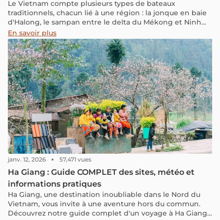
Le Vietnam compte plusieurs types de bateaux
traditionnels, chacun lié à une région : la jonque en baie
d'Halong, le sampan entre le delta du Mékong et Ninh
Binh, le bateau-panier en bambou à Hoi An, et le bateau-
En savoir plus
dragon sur la rivière des Parfums à Hué. Chaque
embarcation offre une façon différente de découvrir le
pays depuis l'eau.
janv. 12, 2026
57,471 vues
Ha Giang : Guide COMPLET des sites, météo et
informations pratiques
Ha Giang, une destination inoubliable dans le Nord du
Vietnam, vous invite à une aventure hors du commun.
Découvrez notre guide complet d'un voyage à Ha Giang