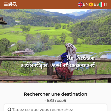
EN
ES
IT
Un Vietnam
authentique, varié et surprenant
Rechercher une destination
- 883 result