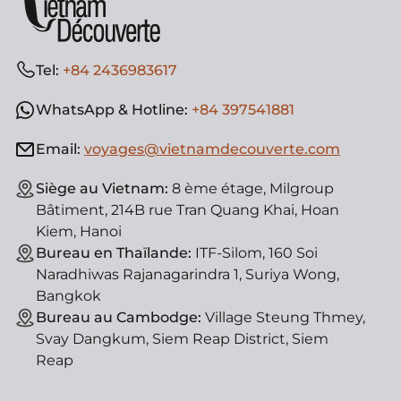
Tel:
+84 2436983617
WhatsApp & Hotline:
+84 397541881
Email:
voyages@vietnamdecouverte.com
Siège au Vietnam:
8 ème étage, Milgroup
Bâtiment, 214B rue Tran Quang Khai, Hoan
Kiem, Hanoi
Bureau en Thaïlande:
ITF-Silom, 160 Soi
Naradhiwas Rajanagarindra 1, Suriya Wong,
Bangkok
Bureau au Cambodge:
Village Steung Thmey,
Svay Dangkum, Siem Reap District, Siem
Reap