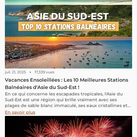
juil. 21, 2025
17,339 vues
Vacances Ensoleillées : Les 10 Meilleures Stations
Balnéaires d'Asie du Sud-Est !
En ce qui concerne les escapades tropicales, l'Asie du
Sud-Est est une région qui brille vraiment avec ses
plages de sable blanc immaculé, ses eaux cristallines et
sa vie marine vibrante. Avec une gamme de destinations
En savoir plus
côtières idylliques, il n'est pas étonnant que l'Asie du
Sud-Est possède certaines des meilleures plages d'Asie.
Des criques tranquilles aux rivages animés, ces 10
meilleures stations balnéaires en Asie du Sud-Est