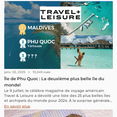
janv. 02, 2025
10,249 vues
Île de Phu Quoc : La deuxième plus belle île du
monde!
Le 9 juillet, le célèbre magazine de voyage américain
Travel & Leisure a dévoilé une liste des 25 plus belles îles
et archipels du monde pour 2024. À la surprise générale,
Phu Quoc est le seul représentant du Vietnam sur la liste,
En savoir plus
se classant en deuxième position avec un score total de
94,41/100, juste derrière les Maldives ! Qu'est-ce qui rend