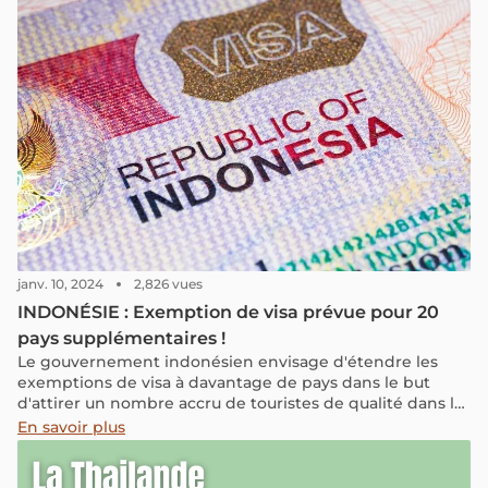
Phu Quoc si attrayante ? Quelles autres îles figurent sur
cette liste ?
janv. 10, 2024
2,826 vues
INDONÉSIE : Exemption de visa prévue pour 20
pays supplémentaires !
Le gouvernement indonésien envisage d'étendre les
exemptions de visa à davantage de pays dans le but
d'attirer un nombre accru de touristes de qualité dans le
pays.
En savoir plus