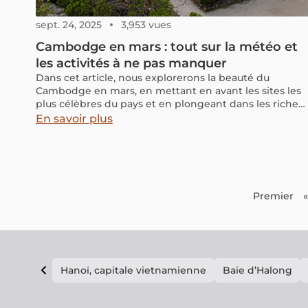
sept. 24, 2025
3,953 vues
Cambodge en mars : tout sur la météo et
les activités à ne pas manquer
Dans cet article, nous explorerons la beauté du
Cambodge en mars, en mettant en avant les sites les
plus célèbres du pays et en plongeant dans les riches
expériences culturelles qui vous attendent. Préparez-
En savoir plus
vous à découvrir pourquoi il est idéal de visiter le
Cambodge en mars.
Premier
«
Hanoï, capitale vietnamienne
Baie d’Halong