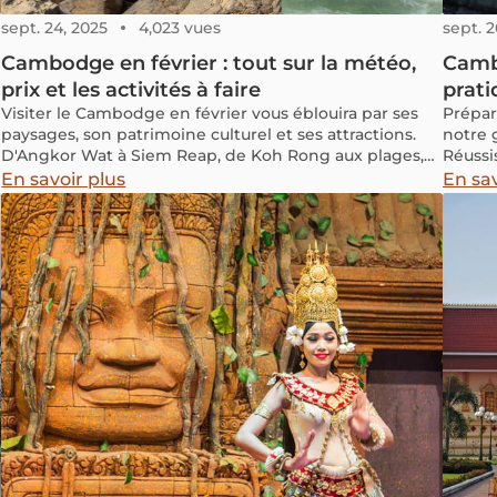
sept. 24, 2025
4,023 vues
sept. 2
Cambodge en février : tout sur la météo,
Cambo
prix et les activités à faire
prati
Visiter le Cambodge en février vous éblouira par ses
Prépar
paysages, son patrimoine culturel et ses attractions.
notre 
D'Angkor Wat à Siem Reap, de Koh Rong aux plages,
Réussi
l'expérience de la saison est riche et variée
En savoir plus
En sav