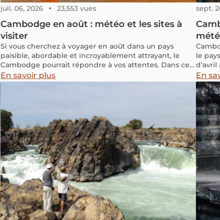
juil. 06, 2026
23,553 vues
sept. 2
Cambodge en août : météo et les sites à
Cambo
visiter
météo
Si vous cherchez à voyager en août dans un pays
Cambod
paisible, abordable et incroyablement attrayant, le
le pay
Cambodge pourrait répondre à vos attentes. Dans cet
d'avri
article, vous trouverez toutes les informations
An Cam
En savoir plus
En sav
authentiques et variées sur le Cambodge en août, et
Choul 
nous explorerons ensemble si cette période est
des fes
propice pour explorer ce pays fascinant.
aux vi
cultur
quel te
rensei
réussie