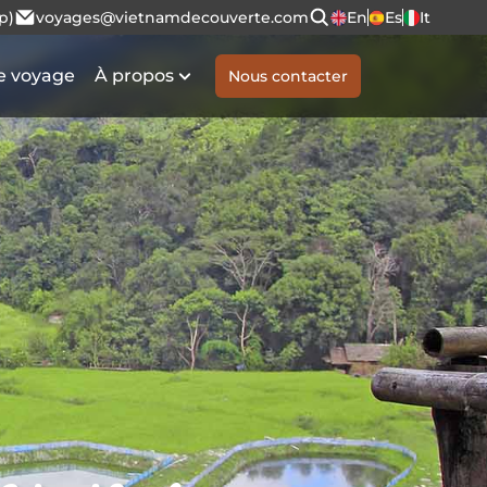
p)
voyages@vietnamdecouverte.com
En
Es
It
e voyage
À propos
Nous contacter