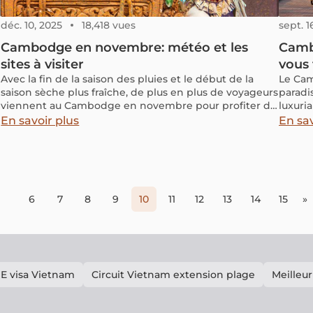
déc. 10, 2025
18,418 vues
sept. 1
Cambodge en novembre: météo et les
Cambo
sites à visiter
vous 
Avec la fin de la saison des pluies et le début de la
Le Cam
saison sèche plus fraîche, de plus en plus de voyageurs
paradi
viennent au Cambodge en novembre pour profiter du
luxuri
temps doux et ensoleillé. Continuez à lire pour
craque
En savoir plus
En sav
connaître la météo du Cambodge en novembre, y
compris les températures moyennes et les
précipitations, ainsi que des conseils de voyage sur ce
qu'il faut porter et les meilleurs endroits à visiter.
6
7
8
9
10
11
12
13
14
15
»
E visa Vietnam
Circuit Vietnam extension plage
Meilleur