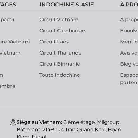
YAGES
INDOCHINE & ASIE
À PR
partir
Circuit Vietnam
A prop
Circuit Cambodge
Ebooks
ure Vietnam
Circuit Laos
Mentio
 Vietnam
Circuit Thailande
Avis v
Circuit Birmanie
Blog v
am
Toute Indochine
Espace
parten
vembre
Siège au Vietnam:
8 ème étage, Milgroup
Bâtiment, 214B rue Tran Quang Khai, Hoan
Kiem, Hanoi