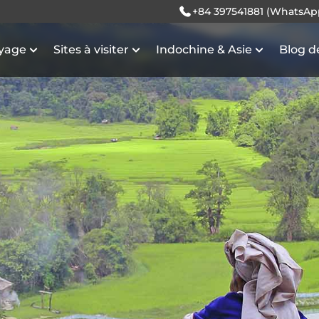
+84 397541881 (WhatsAp
oyage
Sites à visiter
Indochine & Asie
Blog d