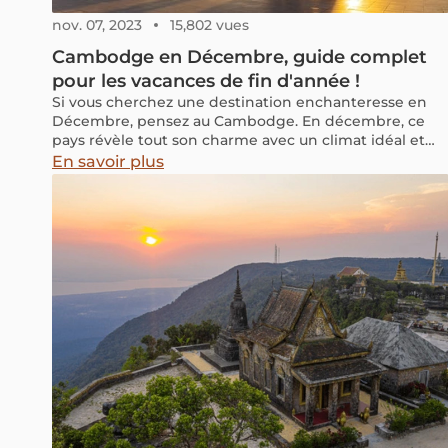
nov. 07, 2023
15,802 vues
Cambodge en Décembre, guide complet
pour les vacances de fin d'année !
Si vous cherchez une destination enchanteresse en
Décembre, pensez au Cambodge. En décembre, ce
pays révèle tout son charme avec un climat idéal et
des paysages magnifiques, notamment les
En savoir plus
impressionnants temples d'Angkor. Joignez-vous à
nous pour explorer cette nouvelle destination à
ajouter à votre liste de vacances de fin d'année.