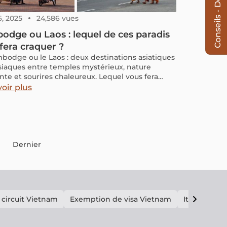
Conseils - Devis
6, 2025
24,586 vues
dge ou Laos : lequel de ces paradis
fera craquer ?
bodge ou le Laos : deux destinations asiatiques
siaques entre temples mystérieux, nature
ante et sourires chaleureux. Lequel vous fera
r ? Découvrez leurs atouts respectifs.
oir plus
Dernier
 circuit Vietnam
Exemption de visa Vietnam
Itinéraire V