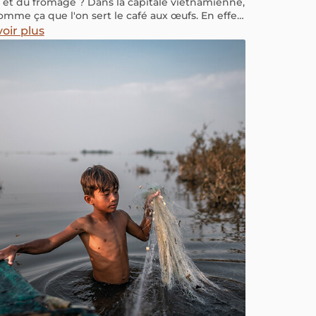
 et du fromage ? Dans la capitale vietnamienne,
omme ça que l'on sert le café aux œufs. En effet,
tnam n’est pas seulement célèbre pour ses
oir plus
de café qualitatifs mais aussi pour la façon de le
er.