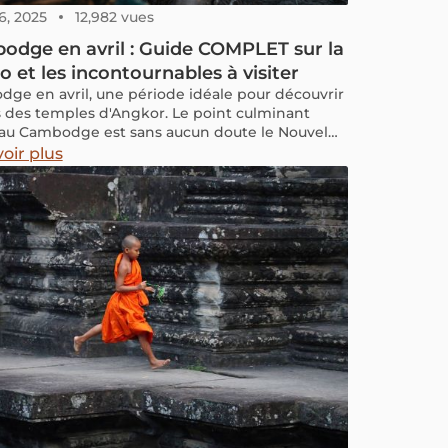
6, 2025
12,982 vues
dge en avril : Guide COMPLET sur la
 et les incontournables à visiter
ge en avril, une période idéale pour découvrir
s des temples d'Angkor. Le point culminant
l au Cambodge est sans aucun doute le Nouvel
bodgien, également connu sous le nom de
oir plus
Chnam Thmey. Cette période est marquée par
tivités colorées et des rituels ancestraux, offrant
siteurs une immersion unique dans la riche
e cambodgienne. Rejoignez-nous pour découvrir
mps il fait ce mois-ci et tous les
gnements pratiques nécessaires pour une visite
.