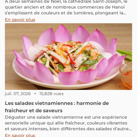
À deux semaines de Noël, la cathédrale Saint-Joseph, le
quartier ancien et de nombreux commerces de Hanoï
s’emplissent de couleurs et de lumières, plongeant la
ville dans l’ambiance festive de fin d’année.
En savoir plus
juil. 07, 2026
15,828 vues
Les salades vietnamiennes : harmonie de
fraîcheur et de saveurs
Déguster une salade vietnamienne est une expérience
sensorielle unique qui allie fraîcheur, couleurs vibrantes
et saveurs intenses, bien différentes des salades d'autres
pays que vous auriez pu goûter.
En savoir plus