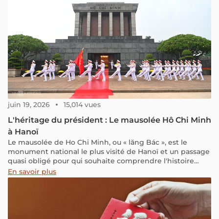
juin 19, 2026
15,014 vues
L'héritage du président : Le mausolée Hô Chi Minh
à Hanoï
Le mausolée de Ho Chi Minh, ou « lăng Bác », est le
monument national le plus visité de Hanoï et un passage
quasi obligé pour qui souhaite comprendre l'histoire
moderne du Vietnam. Ce guide vous donne toutes les
En savoir plus
informations pratiques pour 2026 : horaires actuels, prix
d'entrée, code vestimentaire, accès, calendrier de
fermeture annuelle et conseils pour combiner la visite
avec les autres sites de la place Ba Dinh.