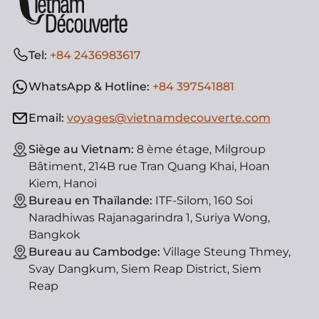
Tel:
+84 2436983617
WhatsApp & Hotline:
+84 397541881
Email:
voyages@vietnamdecouverte.com
Siège au Vietnam:
8 ème étage, Milgroup
Bâtiment, 214B rue Tran Quang Khai, Hoan
Kiem, Hanoi
Bureau en Thaïlande:
ITF-Silom, 160 Soi
Naradhiwas Rajanagarindra 1, Suriya Wong,
Bangkok
Bureau au Cambodge:
Village Steung Thmey,
Svay Dangkum, Siem Reap District, Siem
Reap