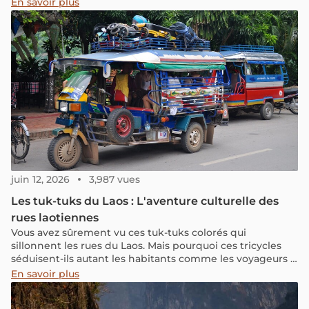
En savoir plus
juin 12, 2026
3,987 vues
Les tuk-tuks du Laos : L'aventure culturelle des
rues laotiennes
Vous avez sûrement vu ces tuk-tuks colorés qui
sillonnent les rues du Laos. Mais pourquoi ces tricycles
séduisent-ils autant les habitants comme les voyageurs ?
Petits, pratiques et pittoresques, ils se faufilent dans les
En savoir plus
ruelles étroites et transforment chaque déplacement en
véritable aventure culturelle.