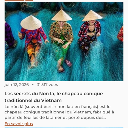
juin 12, 2026
31,517 vues
Les secrets du Non la, le chapeau conique
traditionnel du Vietnam
Le nón lá (souvent écrit « non la » en français) est le
chapeau conique traditionnel du Vietnam, fabriqué à
partir de feuilles de latanier et porté depuis des
millénaires par les paysans pour se protéger du soleil et
En savoir plus