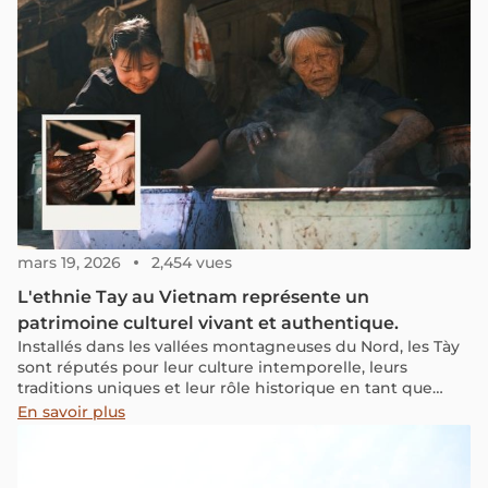
Aujourd’hui, leur retour suscite une émotion particulière.
Plus qu’un simple élément visuel, ces voiles renouent
avec une mémoire maritime longtemps effacée.
mars 19, 2026
2,454 vues
L'ethnie Tay au Vietnam représente un
patrimoine culturel vivant et authentique.
Installés dans les vallées montagneuses du Nord, les Tày
sont réputés pour leur culture intemporelle, leurs
traditions uniques et leur rôle historique en tant que
premiers habitants des anciens Viet.
En savoir plus