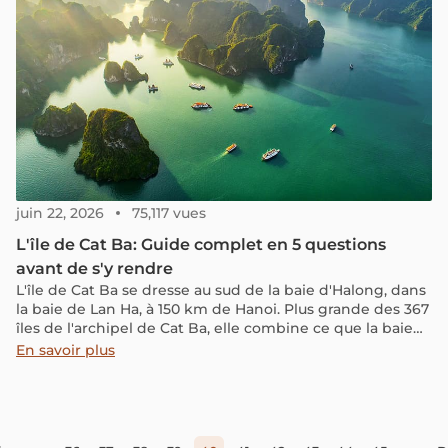
rôle dans les liens familiaux vietnamiens.
juin 22, 2026
75,117 vues
L'île de Cat Ba: Guide complet en 5 questions
avant de s'y rendre
L'île de Cat Ba se dresse au sud de la baie d'Halong, dans
la baie de Lan Ha, à 150 km de Hanoi. Plus grande des 367
îles de l'archipel de Cat Ba, elle combine ce que la baie
d'Halong seule ne propose pas : un parc national classé
En savoir plus
réserve de biosphère par l'UNESCO, des villages de
pêcheurs vivants, des plages cachées et une croisière en
jonque dans des eaux moins fréquentées