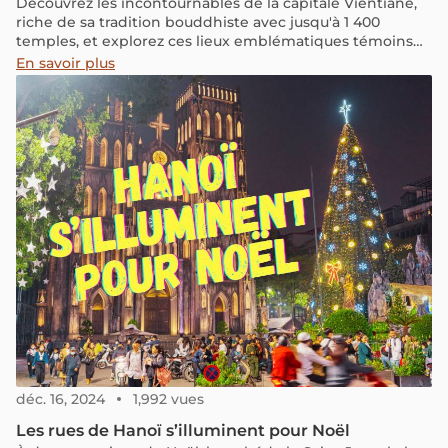
Découvrez les incontournables de la capitale Vientiane,
riche de sa tradition bouddhiste avec jusqu'à 1 400
temples, et explorez ces lieux emblématiques témoins
des caractéristiques architecturales uniques du "pays au
En savoir plus
million d'éléphants".
déc. 16, 2024
1,992 vues
Les rues de Hanoï s’illuminent pour Noël