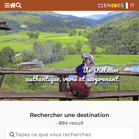
EN
ES
IT
Un Vietnam
authentique, varié et surprenant
Rechercher une destination
- 884 result