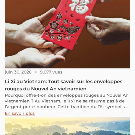
juin 30, 2026
9,077 vues
Li Xi au Vietnam: Tout savoir sur les enveloppes
rouges du Nouvel An vietnamien
Pourquoi offre-t-on des enveloppes rouges au Nouvel An
vietnamien ? Au Vietnam, le lì xì ne se résume pas à de
l’argent porte-bonheur. Cette tradition du Tết symbolise
les bénédictions, la prospérité et l’affection entre les
En savoir plus
générations. Quel montant offrir ? Quels chiffres portent
chance ou sont à éviter ? Voici l’essentiel à connaître
pour respecter cette coutume et mieux comprendre son