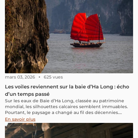
mars 03, 2026
625 vues
Les voiles reviennent sur la baie d’Ha Long : écho
d’un temps passé
Sur les eaux de Baie d’Ha Long, classée au patrimoine
mondial, les silhouettes calcaires semblent immuables.
Pourtant, le paysage a changé au fil des décennies.
Autrefois, avant les bateaux à moteur et les croisières
En savoir plus
contemporaines, la baie vivait au rythme du vent. Des
jonques en bois à trois cloisons glissaient entre les îlots,
leurs voiles brun sombre tendues face au large.