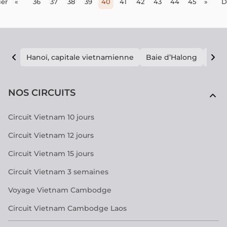
er
«
36
37
38
39
40
41
42
43
44
45
»
D
Hanoï, capitale vietnamienne
Baie d’Halong
E vi
NOS CIRCUITS
Circuit Vietnam 10 jours
Circuit Vietnam 12 jours
Circuit Vietnam 15 jours
Circuit Vietnam 3 semaines
Voyage Vietnam Cambodge
Circuit Vietnam Cambodge Laos