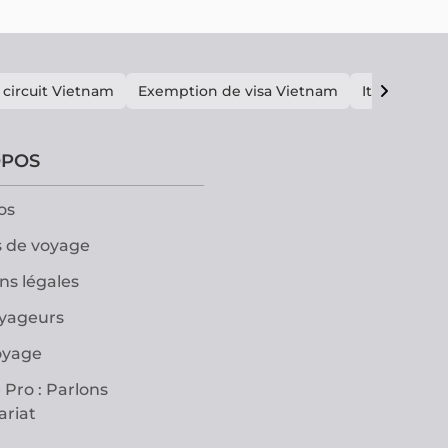
 circuit Vietnam
Exemption de visa Vietnam
Itinéraire V
OPOS
os
 de voyage
ns légales
oyageurs
oyage
 Pro : Parlons
ariat