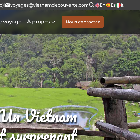
p)
voyages@vietnamdecouverte.com
En
Es
It
e voyage
À propos
Nous contacter
Un Vietnam
et surprenant