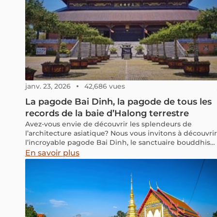
janv. 23, 2026
42,686 vues
La pagode Bai Dinh, la pagode de tous les
records de la baie d’Halong terrestre
Avez-vous envie de découvrir les splendeurs de
l’architecture asiatique? Nous vous invitons à découvrir
l’incroyable pagode Bai Dinh, le sanctuaire bouddhist
le plus important du Vietnam et d’Asie du sud-est.
En savoir plus