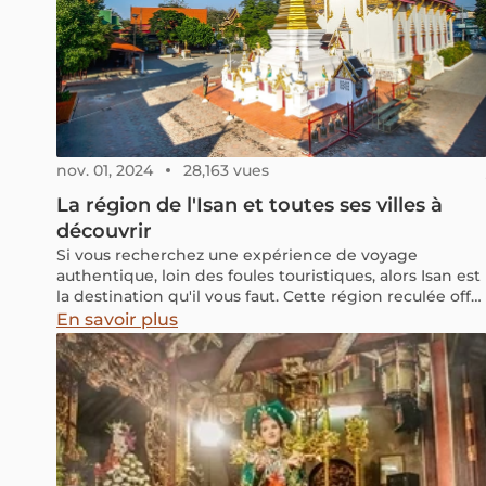
nov. 01, 2024
28,163 vues
La région de l'Isan et toutes ses villes à
découvrir
Si vous recherchez une expérience de voyage
authentique, loin des foules touristiques, alors Isan est
la destination qu'il vous faut. Cette région reculée offr
un aperçu de la vie authentique et de la culture
En savoir plus
traditionnelle thaïlandaise. Avec ses paysages
pittoresques, sa cuisine délicieuse et ses habitants
chaleureux, Isan est un joyau méconnu qui mérite
d'être découvert. Si vous envisagez de la découvrir, cet
article partage mes expériences et des informations
pratiques pour planifier votre voyage.