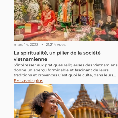
mars 14, 2023
21,214 vues
La spiritualité, un pilier de la société
vietnamienne
S’intéresser aux pratiques religieuses des Vietnamiens
donne un aperçu formidable et fascinant de leurs
traditions et croyances C’est quoi le culte, dans leurs
coutumes ? Comment les rites les plus populaires de
En savoir plus
la planète sont pratiqués dans leur pays ? Nous vous
proposons quelques clés de la religion Vietnam pour
comprendre.