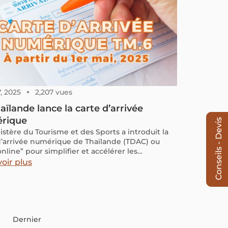
tion. Voyager en Thaïlande, c’est ainsi découvrir
lus qu’un décor de carte postale – c’est entrer
n monde de sérénité et de respect. Zoom sur
es aspects emblématiques de la culture
ndaise…
7, 2025
2,207 vues
aïlande lance la carte d’arrivée
rique
Conseils - Devis
istère du Tourisme et des Sports a introduit la
d’arrivée numérique de Thaïlande (TDAC) ou
nline” pour simplifier et accélérer les
ures d’entrée, réduisant ainsi les documents
oir plus
es et l’attente à l’aéroport.
Dernier