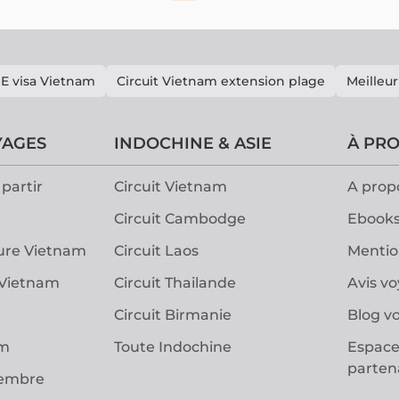
E visa Vietnam
Circuit Vietnam extension plage
Meilleur
YAGES
INDOCHINE & ASIE
À PR
partir
Circuit Vietnam
A prop
Circuit Cambodge
Ebooks
ure Vietnam
Circuit Laos
Mentio
 Vietnam
Circuit Thailande
Avis v
Circuit Birmanie
Blog v
am
Toute Indochine
Espace
parten
vembre