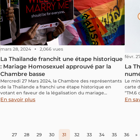
généra
bien p
dans u
quelqu
thaïla
mars 28, 2024
2,066 vues
févr. 2
La Thaïlande franchit une étape historique
: Mariage Homosexuel approuvé par la
La Th
Chambre basse
numé
Mercredi 27 Mars 2024, la Chambre des représentants
Le min
de la Thaïlande a franchi une étape historique en
carte 
votant en faveur de la légalisation du mariage
“TM.6 o
homosexuel. Cette décision rapproche le pays d'Asie
procéd
En savoir plus
En sav
du Sud-Est de devenir le troisième territoire en Asie à
physiqu
garantir l'égalité des droits matrimoniaux.
27
28
29
30
31
32
33
34
35
36
»