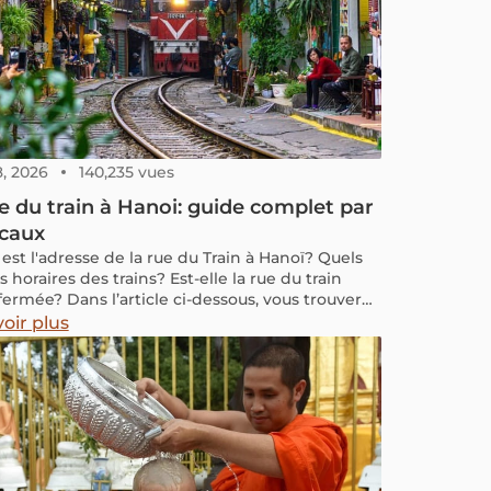
8, 2026
140,235 vues
e du train à Hanoi: guide complet par
ocaux
est l'adresse de la rue du Train à Hanoï? Quels
s horaires des trains? Est-elle la rue du train
fermée? Dans l’article ci-dessous, vous trouverez
ormations mises à jour sur cette rue.
oir plus