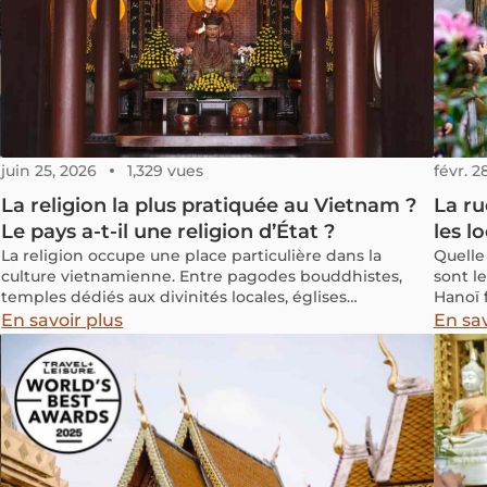
juin 25, 2026
1,329 vues
févr. 2
La religion la plus pratiquée au Vietnam ?
La ru
Le pays a-t-il une religion d’État ?
les l
La religion occupe une place particulière dans la
Quelle 
culture vietnamienne. Entre pagodes bouddhistes,
sont le
e
temples dédiés aux divinités locales, églises
Hanoï 
catholiques et autels familiaux consacrés aux ancêtres,
les inf
En savoir plus
En sav
le paysage spirituel du Vietnam est d’une grande
diversité. Beaucoup de voyageurs se demandent alors
quelle est la religion la plus pratiquée au Vietnam et si
le pays possède une religion d’État. La réalité est plus
nuancée qu’on ne l’imagine : le Vietnam se distingue
par une longue tradition de coexistence et
d’harmonie entre différentes croyances. Dans cet
article, découvrons comment les religions se sont