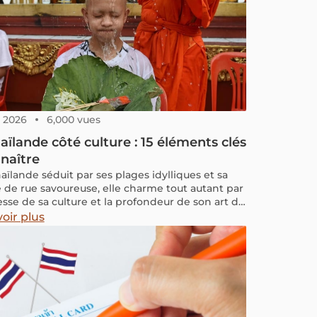
6, 2026
6,000 vues
aïlande côté culture : 15 éléments clés
naître
haïlande séduit par ses plages idylliques et sa
e de rue savoureuse, elle charme tout autant par
hesse de sa culture et la profondeur de son art de
Ce pays, où plus de 95 % de la population est
oir plus
iste, baigne dans une atmosphère paisible,
te de spiritualité, de traditions et d’une
lité sincère. Ici, la religion n’est pas seulement
oyance, elle façonne le quotidien. Des temples
aux offrandes matinales, en passant par la
sse délicate des gestes et des mots, chaque
 reflète une sagesse transmise de génération en