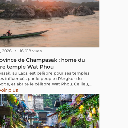
, 2026
16,018 vues
rovince de Champasak : home du
bre temple Wat Phou
sak, au Laos, est célèbre pour ses temples
es influencés par le peuple d'Angkor du
ge, et abrite le célèbre Wat Phou. Ce lieu,
pour sa tranquillité, son accueil chaleureux et
oir plus
he patrimoine culturel, historique et naturel,
e également de vestiges archéologiques.
ez Champasak, une perle du Pays du Million
hants.