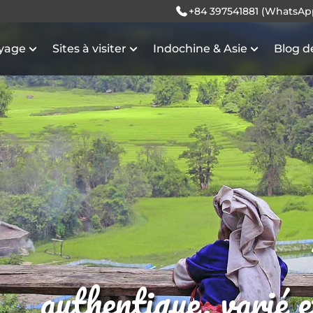
+84 397541881 (WhatsAp
oyage
Sites à visiter
Indochine & Asie
Blog d
authentique, varié 