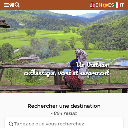
EN
ES
IT
Un Vietnam
authentique, varié et surprenant
Rechercher une destination
- 884 result