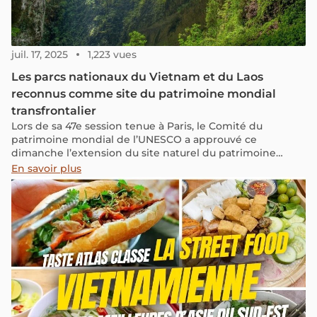
juil. 17, 2025
1,223 vues
Les parcs nationaux du Vietnam et du Laos
reconnus comme site du patrimoine mondial
transfrontalier
Lors de sa 47e session tenue à Paris, le Comité du
patrimoine mondial de l’UNESCO a approuvé ce
dimanche l’extension du site naturel du patrimoine
mondial de Phong Nha - Ke Bang, situé au centre du
En savoir plus
Vietnam, pour inclure le parc national de Hin Nam No,
dans la province de Khammouane au Laos.