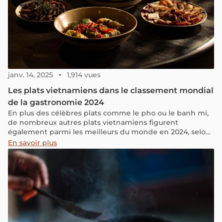
janv. 14, 2025
1,914 vues
Les plats vietnamiens dans le classement mondial
de la gastronomie 2024
En plus des célèbres plats comme le pho ou le banh mi,
de nombreux autres plats vietnamiens figurent
également parmi les meilleurs du monde en 2024, selon
Taste Atlas, le site gastronomique leader au niveau
En savoir plus
mondial.