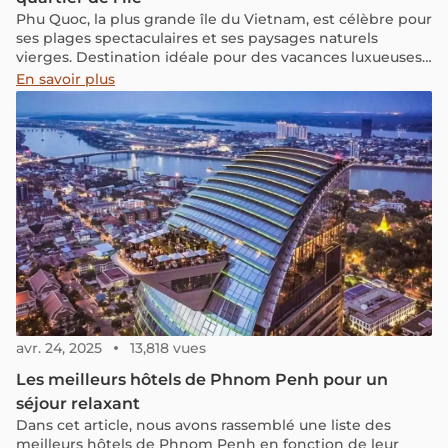
Phu Quoc, la plus grande île du Vietnam, est célèbre pour
ses plages spectaculaires et ses paysages naturels
vierges. Destination idéale pour des vacances luxueuses,
elle offre une large gamme d'hébergements—des hôtels
En savoir plus
de luxe en bord de mer aux resorts exclusifs entourés de
nature luxuriante—pour tous les goûts et budgets. Dans
cet article, nous vous aidons à choisir l'hôtel idéal selon
les meilleurs quartiers de l'île, du village animé de Duong
Đong aux plages paisibles du nord et du sud.
avr. 24, 2025
13,818 vues
Les meilleurs hôtels de Phnom Penh pour un
séjour relaxant
Dans cet article, nous avons rassemblé une liste des
meilleurs hôtels de Phnom Penh en fonction de leur