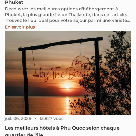
Phuket
Découvrez les meilleures options d'hébergement à
Phuket, la plus grande île de Thaïlande, dans cet article.
Trouvez le lieu idéal pour votre séjour parmi une variété
de régions et d'hôtels adaptés à tous les voyageurs.
En savoir plus
juil. 06, 2026
13,827 vues
Les meilleurs hôtels à Phu Quoc selon chaque
quartier de l'île