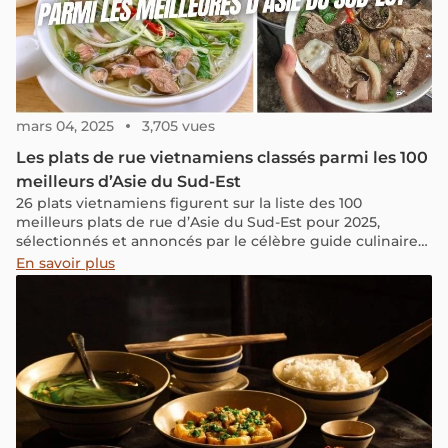
mars 04, 2025
3,705 vues
Les plats de rue vietnamiens classés parmi les 100
meilleurs d’Asie du Sud-Est
26 plats vietnamiens figurent sur la liste des 100
meilleurs plats de rue d’Asie du Sud-Est pour 2025,
sélectionnés et annoncés par le célèbre guide culinaire
mondial TasteAtlas à la mi-février. Aux côtés des favoris
En savoir plus
bien connus comme le phở et le bánh mì, d’autres plats
vietnamiens tels que le bún đậu mắm tôm, le cháo lòng,
le bò bía et le bánh rán ont également été sélectionnés,
mettant en avant la diversité et la richesse de la cuisine
de rue vietnamienne. Jetons un coup d’œil aux plats
vietnamiens figurant sur la liste !