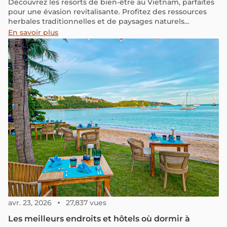
Découvrez les resorts de bien-être au Vietnam, parfaites
pour une évasion revitalisante. Profitez des ressources
herbales traditionnelles et de paysages naturels
époustouflants, des montagnes majestueuses aux plages
En savoir plus
paisibles.
avr. 23, 2026
27,837 vues
Les meilleurs endroits et hôtels où dormir à