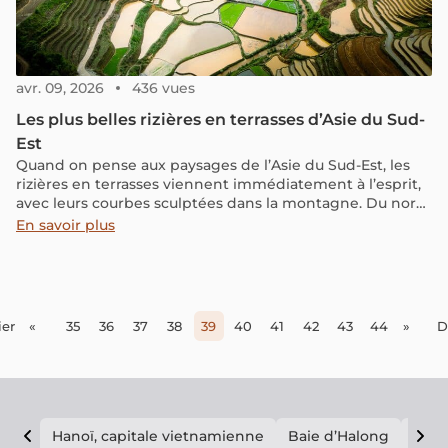
avr. 09, 2026
436 vues
Les plus belles rizières en terrasses d’Asie du Sud-
Est
Quand on pense aux paysages de l’Asie du Sud-Est, les
rizières en terrasses viennent immédiatement à l’esprit,
avec leurs courbes sculptées dans la montagne. Du nord
du Vietnam aux paysages de Bali ou des Philippines, ces
En savoir plus
terrasses offrent des panoramas spectaculaires, où les
couleurs changent au fil des saisons. Au-delà de leur
beauté, elles reflètent aussi le lien profond entre les
populations locales et la culture du riz, encore très
présente dans la vie quotidienne.
er
«
35
36
37
38
39
40
41
42
43
44
»
D
Hanoï, capitale vietnamienne
Baie d’Halong
E vi