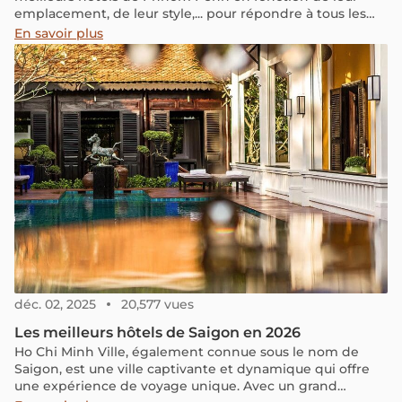
emplacement, de leur style,... pour répondre à tous les
besoins et les goûts. En plus de cela, nous partageons
En savoir plus
des astuces pour économiser sur les coûts de votre
séjour.
déc. 02, 2025
20,577 vues
Les meilleurs hôtels de Saigon en 2026
Ho Chi Minh Ville, également connue sous le nom de
Saigon, est une ville captivante et dynamique qui offre
une expérience de voyage unique. Avec un grand