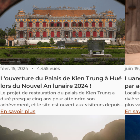
févr. 15, 2024
4,455 vues
juin 19
L'ouverture du Palais de Kien Trung à Hué
Luan
lors du Nouvel An lunaire 2024 !
par a
Le projet de restauration du palais de Kien Trung a
Locali
duré presque cinq ans pour atteindre son
rivièr
achèvement, et le site est ouvert aux visiteurs depuis
plus v
.
du Nouvel An lunaire du Dragon en 2024 (depuis le
départ
En savoir plus
En sav
samedi 10 février 2024).