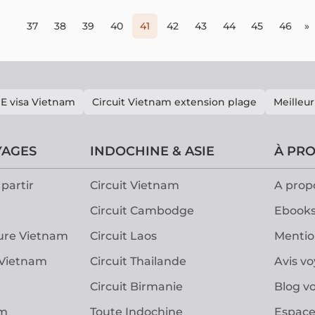
37
38
39
40
41
42
43
44
45
46
»
E visa Vietnam
Circuit Vietnam extension plage
Meilleur
YAGES
INDOCHINE & ASIE
À PR
partir
Circuit Vietnam
A prop
Circuit Cambodge
Ebooks
ure Vietnam
Circuit Laos
Mentio
 Vietnam
Circuit Thailande
Avis v
Circuit Birmanie
Blog v
am
Toute Indochine
Espace