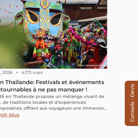
, 2026
4,173 vues
n Thaïlande: Festivals et événements
Conseils - Devis
tournables à ne pas manquer !
26 en Thaïlande propose un mélange vivant de
, de traditions locales et d’expériences
poraines, offrant aux voyageurs une immersion
ans le quotidien et la créativité du pays. Entre
oir plus
ents artistiques, célébrations communautaires
ériences lifestyle, ce mois met en lumière toute
rsité des régions et des identités thaïlandaises.