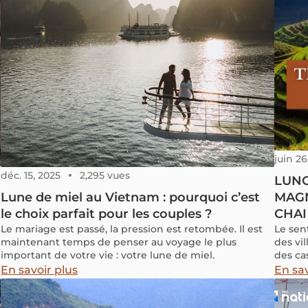
juin 26
déc. 15, 2025
2,295 vues
LUNG
Lune de miel au Vietnam : pourquoi c’est
MAGN
le choix parfait pour les couples ?
CHAI
Le mariage est passé, la pression est retombée. Il est
Le sen
maintenant temps de penser au voyage le plus
des vil
important de votre vie : votre lune de miel.
des ca
offran
En savoir plus
En sav