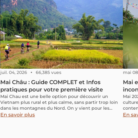
juil. 04, 2026
66,385 vues
mai 08
s
Mai Châu : Guide COMPLET et Infos
Mai e
pratiques pour votre première visite
incon
Mai Chau est une belle option pour découvrir un
Mai 20
Vietnam plus rural et plus calme, sans partir trop loin
culture
dans les montagnes du Nord. On y vient pour les
contem
rizières, les villages sur pilotis, les balades à vélo et
riche d
En savoir plus
En sav
l’ambiance paisible de la vallée. Cet article rassemble
événem
les informations utiles pour préparer votre visite : que
et exp
faire à Mai Chau, combien de temps prévoir, quand y
la dive
aller, comment s’y rendre et où dormir.