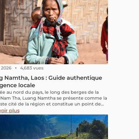
, 2026
4,683 vues
g Namtha, Laos : Guide authentique
gence locale
sée au nord du pays, le long des berges de la
e Nam Tha, Luang Namtha se présente comme la
aste cité de la région et constitue un point de
 parfait pour ceux en quête d'aventures.
oir plus