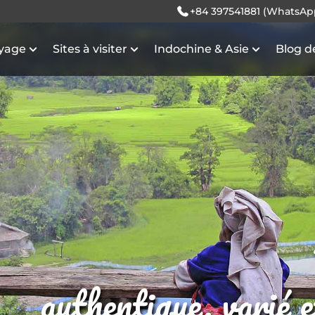
+84 397541881 (WhatsAp
oyage
Sites à visiter
Indochine & Asie
Blog d
authentique, varié 