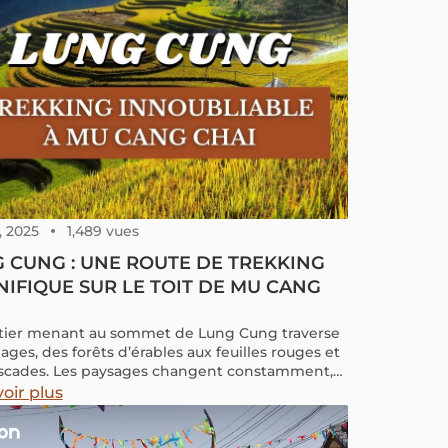
, 2025
1,489 vues
 CUNG : UNE ROUTE DE TREKKING
IFIQUE SUR LE TOIT DE MU CANG
tier menant au sommet de Lung Cung traverse
lages, des forêts d’érables aux feuilles rouges et
scades. Les paysages changent constamment,
t une expérience inoubliable en hiver.
oir plus