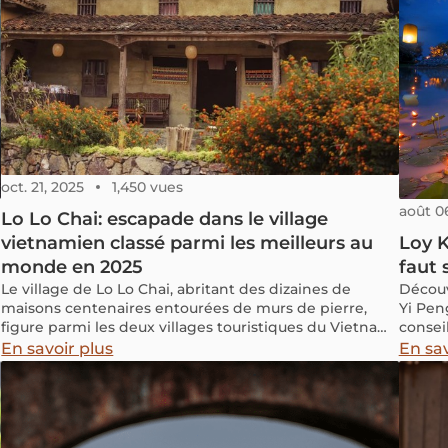
oct. 21, 2025
1,450 vues
août 0
Lo Lo Chai: escapade dans le village
vietnamien classé parmi les meilleurs au
Loy K
monde en 2025
faut 
Le village de Lo Lo Chai, abritant des dizaines de
Découv
maisons centenaires entourées de murs de pierre,
Yi Pen
figure parmi les deux villages touristiques du Vietnam
consei
reconnus le 17 octobre par l’Organisation mondiale du
unique
En savoir plus
En sav
tourisme des Nations unies comme l’un des “meilleurs
villages touristiques du monde 2025”. Découvrez dès
maintenant le charme unique de ce village niché au
cœur des montagnes du nord du Vietnam.