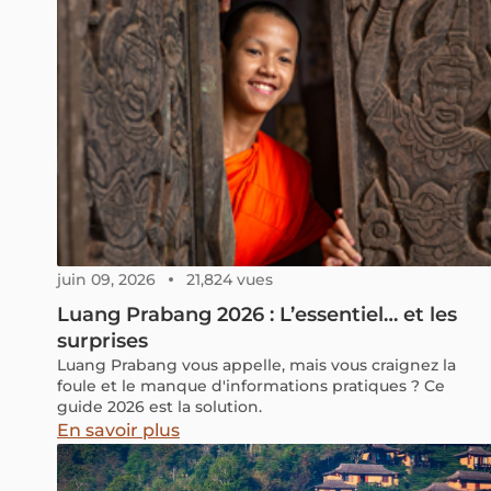
juin 09, 2026
21,824 vues
Luang Prabang 2026 : L’essentiel… et les
surprises
Luang Prabang vous appelle, mais vous craignez la
foule et le manque d'informations pratiques ? Ce
guide 2026 est la solution.
En savoir plus