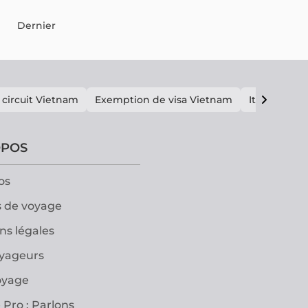
Dernier
 circuit Vietnam
Exemption de visa Vietnam
Itinéraire V
OPOS
os
 de voyage
ns légales
oyageurs
oyage
 Pro : Parlons