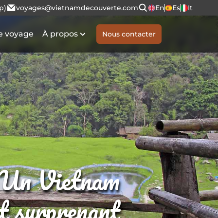
p)
voyages@vietnamdecouverte.com
En
Es
It
e voyage
À propos
Nous contacter
Un Vietnam
et surprenant