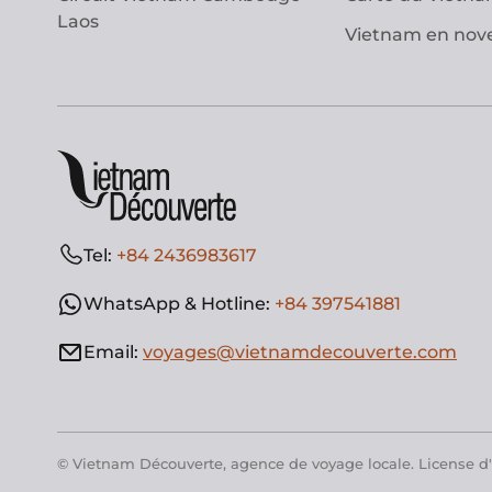
Laos
Vietnam en no
Tel:
+84 2436983617
WhatsApp & Hotline:
+84 397541881
Email:
voyages@vietnamdecouverte.com
© Vietnam Découverte, agence de voyage locale. License d