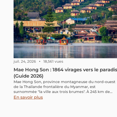
juil. 24, 2026
18,561 vues
Mae Hong Son : 1864 virages vers le paradi
(Guide 2026)
Mae Hong Son, province montagneuse du nord-ouest
de la Thaïlande frontalière du Myanmar, est
surnommée "la ville aux trois brumes". À 245 km de
Chiang Mai, elle attire pour ses temples birmans, ses
En savoir plus
villages Shan et Karen, sa mer de brume et sa cuisine
métissée. Ce guide 2026 réunit les sites à voir, la
meilleure période, les distances depuis Chiang Mai et
Pai, ainsi que tous les moyens d'y accéder.