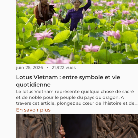
juin 25, 2026
21,922 vues
Lotus Vietnam : entre symbole et vie
quotidienne
Le lotus Vietnam représente quelque chose de sacré
et de noble pour le peuple du pays du dragon. A
travers cet article, plongez au cœur de l'histoire et des
traditions pour tout savoir sur cette fleur si particulière
En savoir plus