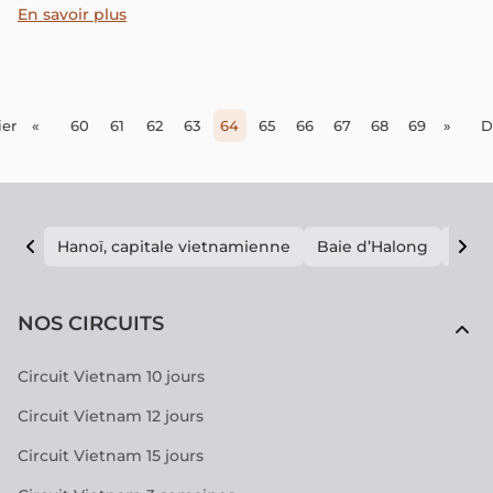
restaurants à Siem Reap pour découvrir la cuisine
En savoir plus
traditionnelle cambodgienne, ainsi que les options
modernes de fusion.
er
«
60
61
62
63
64
65
66
67
68
69
»
D
Hanoï, capitale vietnamienne
Baie d’Halong
E vi
NOS CIRCUITS
Circuit Vietnam 10 jours
Circuit Vietnam 12 jours
Circuit Vietnam 15 jours