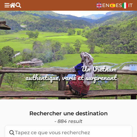
EN
ES
IT
Un Vietnam
authentique, varié et surprenant
Rechercher une destination
- 884 result