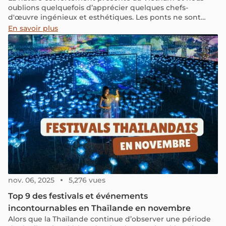
oublions quelquefois d’apprécier quelques chefs-
d'œuvre ingénieux et esthétiques. Les ponts ne sont
généralement pas la première chose que vous pensez
En savoir plus
lorsque vous planifiez de voyager au Vietnam, mais il est
intéressant de ne pas négliger ces merveilles
architecturales. En effet, le pont Vietnam est
remarquable !
nov. 06, 2025
5,276 vues
Top 9 des festivals et événements
incontournables en Thaïlande en novembre
Alors que la Thaïlande continue d’observer une période