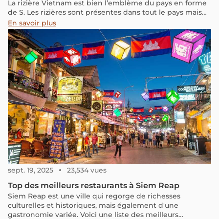
La rizière Vietnam est bien l’emblème du pays en forme
de S. Les rizières sont présentes dans tout le pays mais
c’est au nord du Vietnam qu’elles sont les plus
En savoir plus
impressionnantes.
sept. 19, 2025
23,534 vues
Top des meilleurs restaurants à Siem Reap
Siem Reap est une ville qui regorge de richesses
culturelles et historiques, mais également d'une
gastronomie variée. Voici une liste des meilleurs