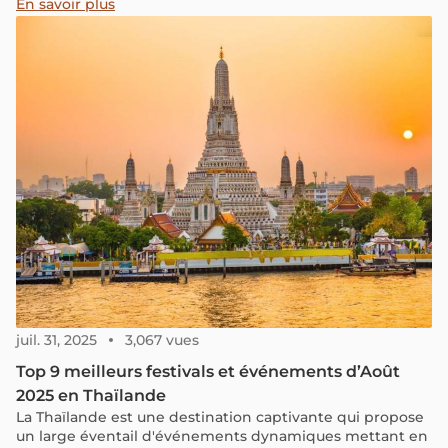
culture du pays. Découvrez vite la suite pour découvrir les
En savoir plus
9 meilleurs événements culturels et artistiques à
absolument voir lors d’un voyage au Vietnam.
juil. 31, 2025
3,067 vues
Top 9 meilleurs festivals et événements d’Août
2025 en Thaïlande
La Thaïlande est une destination captivante qui propose
un large éventail d'événements dynamiques mettant en