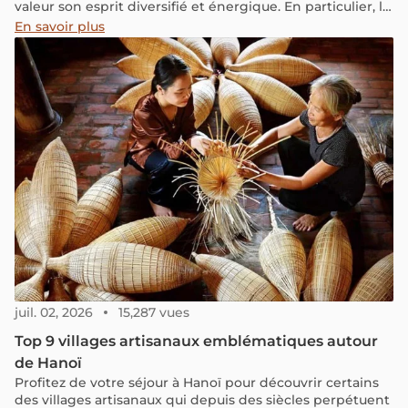
valeur son esprit diversifié et énergique. En particulier, le
mois d'août est marqué par de nombreux événements
En savoir plus
majeurs tels que le Summer Sonic Bangkok 2025 et le
Pakk Taii Design Week 2025. Jetons un coup d'œil aux 9
plus grands festivals et événements de Thaïlande en
août.
juil. 02, 2026
15,287 vues
Top 9 villages artisanaux emblématiques autour
de Hanoï
Profitez de votre séjour à Hanoï pour découvrir certains
des villages artisanaux qui depuis des siècles perpétuent