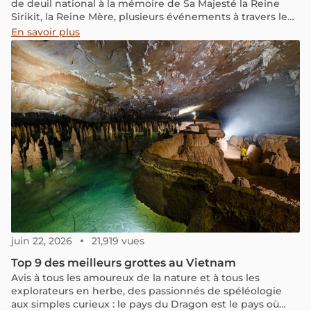
de deuil national à la mémoire de Sa Majesté la Reine
Sirikit, la Reine Mère, plusieurs événements à travers le
pays ont été reportés ou adaptés dans leur tonalité.
En savoir plus
Certaines festivités ont été remplacées par des
célébrations culturelles et religieuses marquées par la
gratitude et le recueillement. Voici les neuf festivals et
événements majeurs à ne pas manquer en Thaïlande ce
mois de novembre :
juin 22, 2026
21,919 vues
Top 9 des meilleurs grottes au Vietnam
Avis à tous les amoureux de la nature et à tous les
explorateurs en herbe, des passionnés de spéléologie
aux simples curieux : le pays du Dragon est le pays où