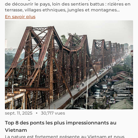
de découvrir le pays, loin des sentiers battus : rizières en
terrasse, villages ethniques, jungles et montagnes
karstiques. Du trek dans le Nord (Sapa, Ha Giang) aux
En savoir plus
forêts du Centre et du Sud.
sept. 11, 2025
30,717 vues
Top 8 des ponts les plus impressionnants au
Vietnam
La nature est fortement présente au Vietnam et nous