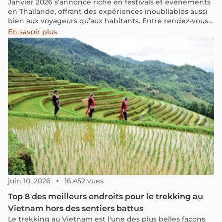
Janvier 2026 s’annonce riche en festivals et événements
en Thaïlande, offrant des expériences inoubliables aussi
bien aux voyageurs qu’aux habitants. Entre rendez-vous
culturels et grands événements musicaux, le début de
En savoir plus
l’année promet d’être dynamique et mémorable au
Royaume du Sourire.
juin 10, 2026
16,452 vues
Top 8 des meilleurs endroits pour le trekking au
Vietnam hors des sentiers battus
Le trekking au Vietnam est l'une des plus belles façons