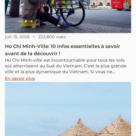
juil. 15, 2026
222,800 vues
Ho Chi Minh-Ville: 10 infos essentielles à savoir
avant de la découvrir !
Ho Chi Minh-ville est incontournable pour tous les vols
qui atterrissent au Sud du Vietnam. C'est la plus grande
ville et la plus dynamique du Vietnam. Si vous ne
connaissez pas cette ville et que vous vous demandez
En savoir plus
quoi faire ou quoi visiter, cet article est pour vous.
Vietnam Découverte vous fournit toutes les informations
pratiques sur la météo, les déplacements, gastronomie,...
ainsi que sur tous les sites incontournables de Ho Chi
Minh-ville.