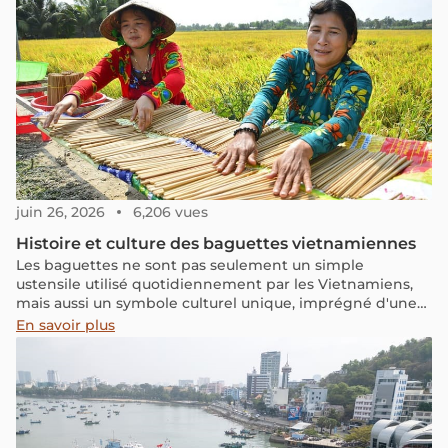
juin 26, 2026
6,206 vues
Histoire et culture des baguettes vietnamiennes
Les baguettes ne sont pas seulement un simple
ustensile utilisé quotidiennement par les Vietnamiens,
mais aussi un symbole culturel unique, imprégné d'une
longue histoire, d'un métissage culturel et de valeurs
En savoir plus
spirituelles profondes.