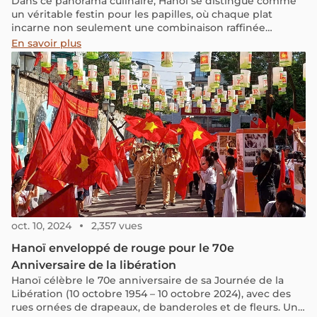
Dans ce panorama culinaire, Hanoï se distingue comme
un véritable festin pour les papilles, où chaque plat
incarne non seulement une combinaison raffinée
d’ingrédients, mais aussi la beauté culturelle et l’histoire
En savoir plus
millénaire du pays.
oct. 10, 2024
2,357 vues
Hanoï enveloppé de rouge pour le 70e
Anniversaire de la libération
Hanoï célèbre le 70e anniversaire de sa Journée de la
Libération (10 octobre 1954 – 10 octobre 2024), avec des
rues ornées de drapeaux, de banderoles et de fleurs. Une