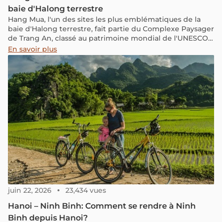
baie d'Halong terrestre
Hang Mua, l'un des sites les plus emblématiques de la
baie d'Halong terrestre, fait partie du Complexe Paysager
de Trang An, classé au patrimoine mondial de l'UNESCO
en tant que bien naturel et culturel. Avec ses montagnes
En savoir plus
de calcaire, ce lieu offre une beauté majestueuse et
intemporelle.
juin 22, 2026
23,434 vues
Hanoi – Ninh Binh: Comment se rendre à Ninh
Binh depuis Hanoi?