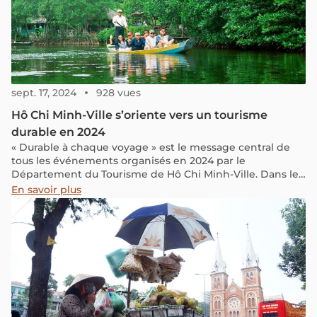
sept. 17, 2024
928 vues
Hô Chi Minh-Ville s’oriente vers un tourisme
durable en 2024
« Durable à chaque voyage » est le message central de
tous les événements organisés en 2024 par le
Département du Tourisme de Hô Chi Minh-Ville. Dans le
cadre de la transition énergétique sans émissions visant
En savoir plus
un développement durable, les autorités de la métropole
du sud, en collaboration avec des partenaires dans le
domaine du tourisme, ont activement proposé aux
voyageurs des circuits de tourisme responsables lors du
salon ITE HCMC 2024 (le 18ème Salon International du
Tourisme, un événement de premier plan et de grande
envergure au Vietnam).