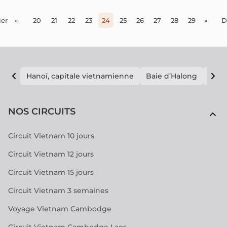
pour une détente complète.
er
«
20
21
22
23
24
25
26
27
28
29
»
D
Hanoï, capitale vietnamienne
Baie d’Halong
E vi
NOS CIRCUITS
Circuit Vietnam 10 jours
Circuit Vietnam 12 jours
Circuit Vietnam 15 jours
Circuit Vietnam 3 semaines
Voyage Vietnam Cambodge
Circuit Vietnam Cambodge Laos