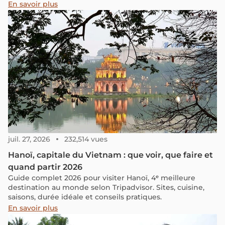
série d'activités culturelles vibrantes, d'expositions et de
En savoir plus
rétrospectives historiques sont organisées pour honorer
cet événement majeur, sensibilisant ainsi à sa valeur et à
son importance historique.
juil. 27, 2026
232,514 vues
Hanoï, capitale du Vietnam : que voir, que faire et
quand partir 2026
Guide complet 2026 pour visiter Hanoï, 4ᵉ meilleure
destination au monde selon Tripadvisor. Sites, cuisine,
saisons, durée idéale et conseils pratiques.
En savoir plus