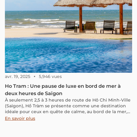
avr. 19, 2025
5,946 vues
Ho Tram : Une pause de luxe en bord de mer à
deux heures de Saïgon
À seulement 2,5 à 3 heures de route de Hô Chi Minh-Ville
(Saïgon), Hồ Tràm se présente comme une destination
idéale pour ceux en quête de calme, au bord de la mer,
loin du tumulte urbain. Grâce à sa proximité, il est facile
En savoir plus
d’organiser une escapade courte sans nécessiter de
préparation complexe. Ho Tram est l'endroit parfait pour
un séjour de quelques jours, offrant tout le nécessaire