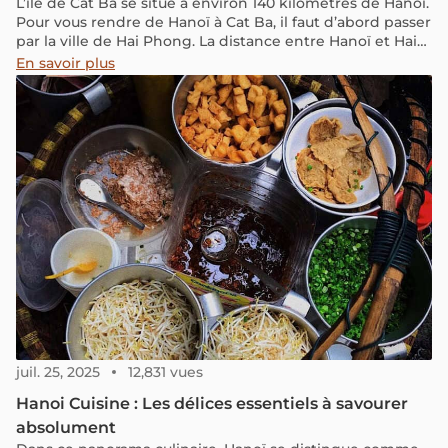
L’île de Cat Ba se situe à environ 140 kilomètres de Hanoï.
Pour vous rendre de Hanoï à Cat Ba, il faut d’abord passer
par la ville de Hai Phong. La distance entre Hanoï et Hai
Phong est d’environ 120 kilomètres.
En savoir plus
juil. 25, 2025
12,831 vues
Hanoi Cuisine : Les délices essentiels à savourer
absolument