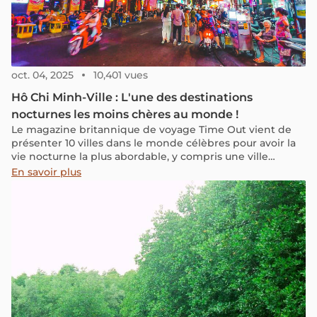
oct. 04, 2025
10,401 vues
Hô Chi Minh-Ville : L'une des destinations
nocturnes les moins chères au monde !
Le magazine britannique de voyage Time Out vient de
présenter 10 villes dans le monde célèbres pour avoir la
vie nocturne la plus abordable, y compris une ville
vietnamienne. La ville de Hô Chi Minh occupe la sixième
En savoir plus
place parmi les 10 destinations nocturnes les moins
chères au monde avec un coût moyen de £8.66 (€10).