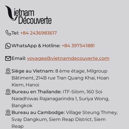
Tel:
+84 2436983617
WhatsApp & Hotline:
+84 397541881
Email:
voyages@vietnamdecouverte.com
Siège au Vietnam:
8 ème étage, Milgroup
Bâtiment, 214B rue Tran Quang Khai, Hoan
Kiem, Hanoi
Bureau en Thaïlande:
ITF-Silom, 160 Soi
Naradhiwas Rajanagarindra 1, Suriya Wong,
Bangkok
Bureau au Cambodge:
Village Steung Thmey,
Svay Dangkum, Siem Reap District, Siem
Reap