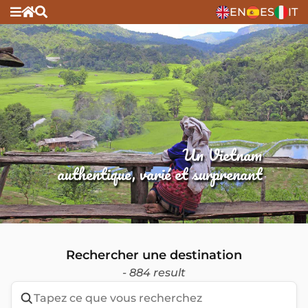
EN
ES
IT
Un Vietnam
authentique, varié et surprenant
Rechercher une destination
- 884 result