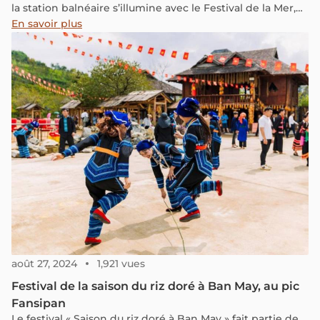
la station balnéaire s’illumine avec le Festival de la Mer,
une grande fête culturelle rythmée par des parades,
En savoir plus
spectacles, feux d’artifice, arts traditionnels et saveurs
locales. Un rendez-vous festif où les traditions maritimes,
les performances artistiques et la vie locale s’animent au
rythme des vagues.
août 27, 2024
1,921 vues
Festival de la saison du riz doré à Ban May, au pic
Fansipan
Le festival « Saison du riz doré à Ban May » fait partie de