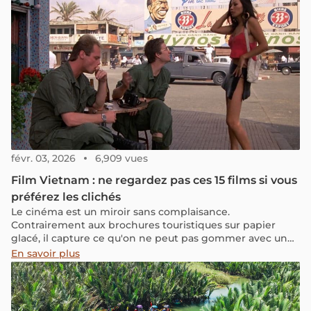
févr. 03, 2026
6,909 vues
Film Vietnam : ne regardez pas ces 15 films si vous
préférez les clichés
Le cinéma est un miroir sans complaisance.
Contrairement aux brochures touristiques sur papier
glacé, il capture ce qu'on ne peut pas gommer avec un
filtre Instagram : les cicatrices invisibles de l'Histoire, la
En savoir plus
moiteur étouffante des villes, les silences pesants des
traditions et la mélancolie féroce des jours de pluie.