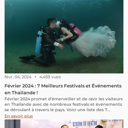
févr. 04, 2024
4,459 vues
Février 2024 : 7 Meilleurs Festivals et Événements
en Thaïlande !
Février 2024 promet d'émerveiller et de ravir les visiteurs
en Thaïlande avec de nombreux festivals et événements
se déroulant à travers le pays. Voici une liste des 7
meilleurs festivals et événements qui auront lieu en
En savoir plus
Thaïlande en février 2024, classés par date.