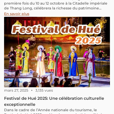
première fois du 10 au 12 octobre à la Citadelle impériale
de Thang Long, célébrera la richesse du patrimoine
vietnamien et le dialogue entre les cultures du monde.
En savoir plus
mars 27, 2025
3,135 vues
Festival de Hué 2025: Une célébration culturelle
exceptionnelle
Dans le cadre de l’Année nationale du tourisme, le