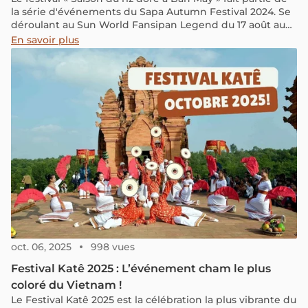
la série d'événements du Sapa Autumn Festival 2024. Se
déroulant au Sun World Fansipan Legend du 17 août au
1er septembre, ce festival a pour objectif de recréer les
En savoir plus
rituels et activités traditionnels des groupes ethniques
de Lao Cai pendant la saison des récoltes.
oct. 06, 2025
998 vues
Festival Katê 2025 : L’événement cham le plus
coloré du Vietnam !
Le Festival Katê 2025 est la célébration la plus vibrante du