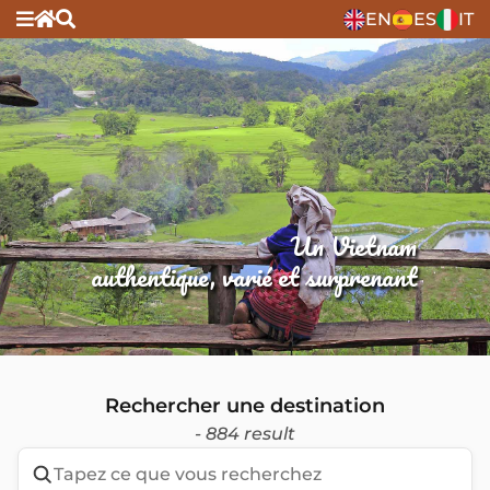
EN
ES
IT
Un Vietnam
authentique, varié et surprenant
Rechercher une destination
- 884 result