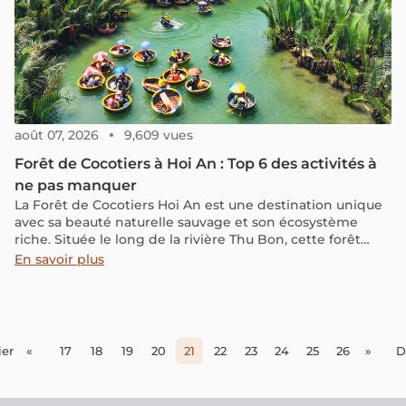
août 07, 2026
9,609 vues
Forêt de Cocotiers à Hoi An : Top 6 des activités à
ne pas manquer
La Forêt de Cocotiers Hoi An est une destination unique
avec sa beauté naturelle sauvage et son écosystème
riche. Située le long de la rivière Thu Bon, cette forêt
offre une expérience de tourisme écologique captivante
En savoir plus
avec ses bateaux en forme de panier, ses activités de
pêche et ses paysages paisibles. C'est l'endroit idéal pour
explorer la culture et la vie des habitants locaux.
er
«
17
18
19
20
21
22
23
24
25
26
»
D