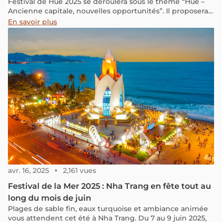
Festival de Hué 2025 se déroulera sous le thème “Hué –
Ancienne capitale, nouvelles opportunités”. Il proposera
un large éventail d’événements culturels et artistiques
En savoir plus
prestigieux, offrant une expérience mémorable à tous les
participants.
avr. 16, 2025
2,161 vues
Festival de la Mer 2025 : Nha Trang en fête tout au
long du mois de juin
Plages de sable fin, eaux turquoise et ambiance animée
vous attendent cet été à Nha Trang. Du 7 au 9 juin 2025,