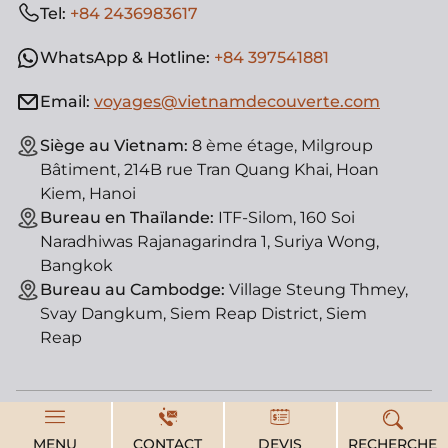
Tel:
+84 2436983617
WhatsApp & Hotline:
+84 397541881
Email:
voyages@vietnamdecouverte.com
Siège au Vietnam:
8 ème étage, Milgroup
Bâtiment, 214B rue Tran Quang Khai, Hoan
Kiem, Hanoi
Bureau en Thaïlande:
ITF-Silom, 160 Soi
Naradhiwas Rajanagarindra 1, Suriya Wong,
Bangkok
Bureau au Cambodge:
Village Steung Thmey,
Svay Dangkum, Siem Reap District, Siem
Reap
© Vietnam Découverte, agence de voyage locale. License
d'état : 01-182/2014/TCDL-GPLHQT
MENU
CONTACT
DEVIS
RECHERCHE