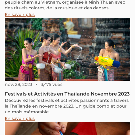
peuple cham au Vietnam, organisée à Ninh Thuan avec
des rituels colorés, de la musique et des danses
traditionnelles. C’est une occasion unique dans l’année
En savoir plus
pour découvrir des traditions ancestrales, s’immerger
dans la culture cham et partager une fête spirituelle
exceptionnelle aux côtés des habitants.
nov. 28, 2023
3,475 vues
Festivals et Activités en Thaïlande Novembre 2023
Découvrez les festivals et activités passionnants à travers
la Thaïlande en novembre 2023. Un guide complet pour
un mois mémorable.
En savoir plus