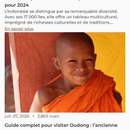
pour 2024
L’Indonésie se distingue par sa remarquable diversité.
Avec ses 17 000 îles, elle offre un tableau multiculturel,
imprégné de richesses culturelles et de traditions.
Pourtant, avant de s’y envoler, une étape cruciale et
En savoir plus
parfois négligée s’impose : se renseigner sur les
exigences de visa. Dans cet article, nous présentons un
guide complet pour un ressortissant de pays
francophones de détenir un visa indonésien.
juil. 07, 2026
3,865 vues
Guide complet pour visiter Oudong : l’ancienne