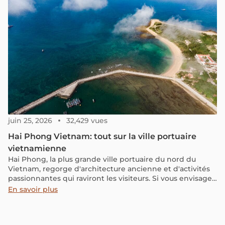
Consultez notre guide pour découvrir tous les secrets de
cette destination unique !
juin 25, 2026
32,429 vues
Hai Phong Vietnam: tout sur la ville portuaire
vietnamienne
Hai Phong, la plus grande ville portuaire du nord du
Vietnam, regorge d'architecture ancienne et d'activités
passionnantes qui raviront les visiteurs. Si vous envisagez
une croisière dans la pittoresque baie de Lan Ha, ne
En savoir plus
manquez pas l'occasion de faire une halte à Hai Phong et
de découvrir ses rues bordées de flamboyants rouges
ainsi que sa cuisine de rue exceptionnelle.