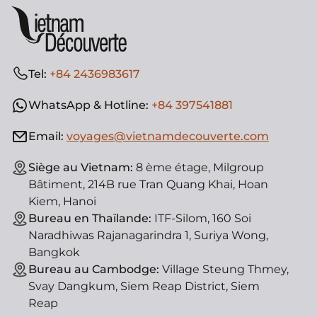
Tel:
+84 2436983617
WhatsApp & Hotline:
+84 397541881
Email:
voyages@vietnamdecouverte.com
Siège au Vietnam:
8 ème étage, Milgroup
Bâtiment, 214B rue Tran Quang Khai, Hoan
Kiem, Hanoi
Bureau en Thaïlande:
ITF-Silom, 160 Soi
Naradhiwas Rajanagarindra 1, Suriya Wong,
Bangkok
Bureau au Cambodge:
Village Steung Thmey,
Svay Dangkum, Siem Reap District, Siem
Reap