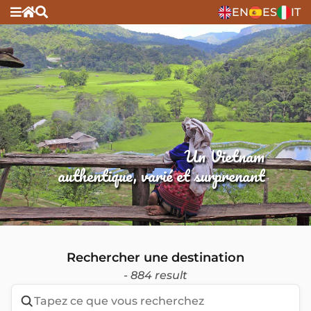
EN
ES
IT
Un Vietnam
authentique, varié et surprenant
Rechercher une destination
- 884 result