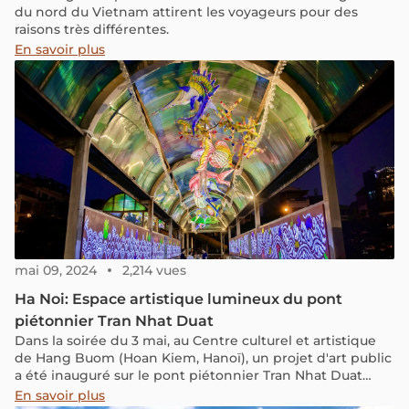
du nord du Vietnam attirent les voyageurs pour des
raisons très différentes.
En savoir plus
mai 09, 2024
2,214 vues
Ha Noi: Espace artistique lumineux du pont
piétonnier Tran Nhat Duat
Dans la soirée du 3 mai, au Centre culturel et artistique
de Hang Buom (Hoan Kiem, Hanoï), un projet d'art public
a été inauguré sur le pont piétonnier Tran Nhat Duat
reliant le projet d'art public Phuc Tan.
En savoir plus