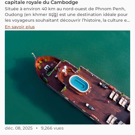
capitale royale du Cambodge
Située à environ 40 km au nord-ouest de Phnom Penh,
Oudong (en khmer ឧដុង្គ) est une destination idéale pour
les voyageurs souhaitant découvrir l’histoire, la culture et
la spiritualité du Cambodge hors des sentiers battus.
En savoir plus
déc. 08, 2025
9,266 vues