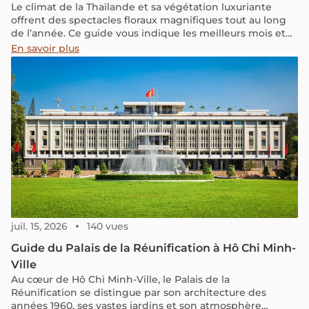
Le climat de la Thaïlande et sa végétation luxuriante
offrent des spectacles floraux magnifiques tout au long
de l’année. Ce guide vous indique les meilleurs mois et
endroits pour admirer les fleurs colorées de Thaïlande,
En savoir plus
avec des conseils pour rendre votre visite inoubliable.
Que vous soyez un amoureux de la nature ou
simplement à la recherche de beaux paysages, la
Thaïlande a quelque chose à offrir à chacun. N’oubliez pas
d’apporter votre appareil photo pour capturer ces vues
époustouflantes!
juil. 15, 2026
140 vues
Guide du Palais de la Réunification à Hô Chi Minh-
Ville
Au cœur de Hô Chi Minh-Ville, le Palais de la
Réunification se distingue par son architecture des
années 1960, ses vastes jardins et son atmosphère