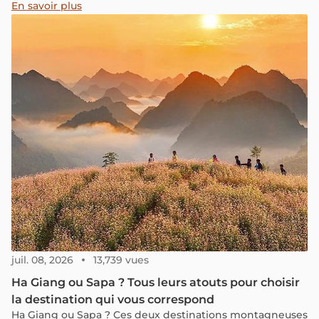
les formations rocheuses spectaculaires et les activités
En savoir plus
inoubliables offertes par ce trésor naturel.
juil. 08, 2026
13,739 vues
Ha Giang ou Sapa ? Tous leurs atouts pour choisir
la destination qui vous correspond
Ha Giang ou Sapa ? Ces deux destinations montagneuses