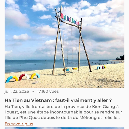
juil. 22, 2026
17,160 vues
Ha Tien au Vietnam : faut-il vraiment y aller ?
Ha Tien, ville frontalière de la province de Kien Giang à
l'ouest, est une étape incontournable pour se rendre sur
l'île de Phu Quoc depuis le delta du Mékong et relie le
Vietnam au Cambodge. Cette ville riche en histoire, en
En savoir plus
culture et en paysages mérite une halte de 1 ou 2 jours.