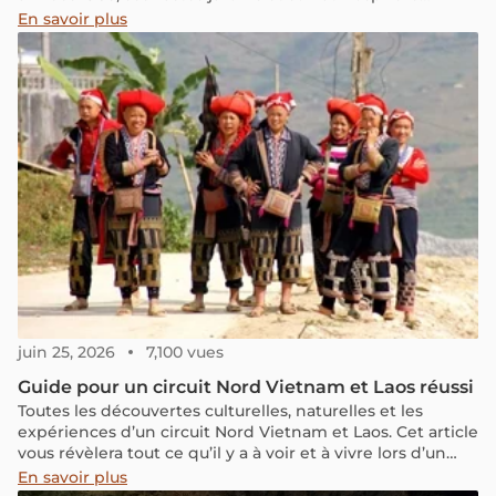
paisible. Lieu majeur de l’histoire contemporaine du
En savoir plus
Vietnam, il séduit aussi par ses salons, ses bureaux, ses
espaces privés et son bunker, remarquablement
conservés.
juin 25, 2026
7,100 vues
Guide pour un circuit Nord Vietnam et Laos réussi
Toutes les découvertes culturelles, naturelles et les
expériences d’un circuit Nord Vietnam et Laos. Cet article
vous révèlera tout ce qu’il y a à voir et à vivre lors d’un
circuit Nord Vietnam et Laos.
En savoir plus