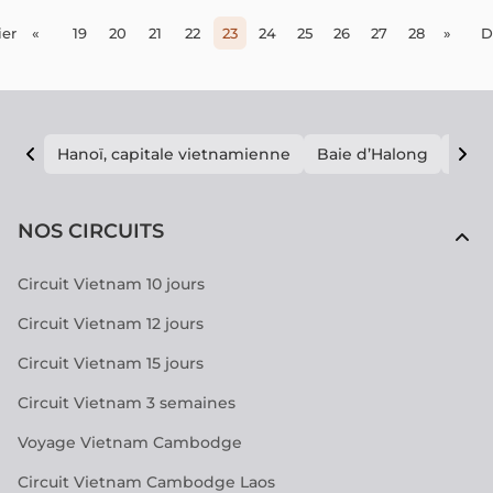
er
«
19
20
21
22
23
24
25
26
27
28
»
D
Hanoï, capitale vietnamienne
Baie d’Halong
E vi
NOS CIRCUITS
Circuit Vietnam 10 jours
Circuit Vietnam 12 jours
Circuit Vietnam 15 jours
Circuit Vietnam 3 semaines
Voyage Vietnam Cambodge
Circuit Vietnam Cambodge Laos