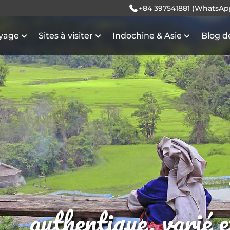
+84 397541881 (WhatsAp
oyage
Sites à visiter
Indochine & Asie
Blog d
authentique, varié 