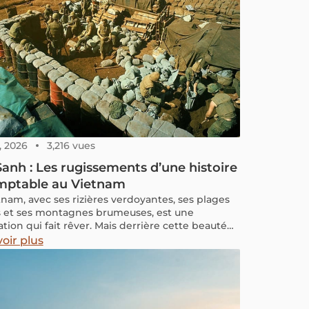
, 2026
3,216 vues
anh : Les rugissements d’une histoire
mptable au Vietnam
tnam, avec ses rizières verdoyantes, ses plages
 et ses montagnes brumeuses, est une
tion qui fait rêver. Mais derrière cette beauté
he une histoire de lutte et de courage, gravée
oir plus
es mémoires par des lieux comme la base de
 de Khe Sanh.