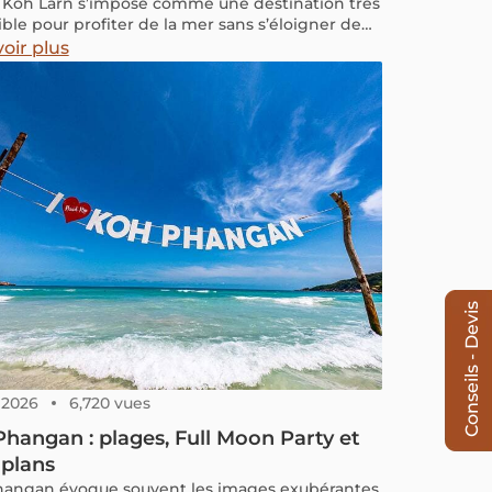
de Koh Larn s’impose comme une destination très
ible pour profiter de la mer sans s’éloigner de
k. Connue pour ses plages claires, son air
oir plus
t ses activités nautiques, elle attire autant pour
cursion rapide que pour une courte pause au
 :
ort, plages, activités, budget, hébergement et
s concrets de voyageur.
Conseils - Devis
, 2026
6,720 vues
hangan : plages, Full Moon Party et
 plans
angan évoque souvent les images exubérantes