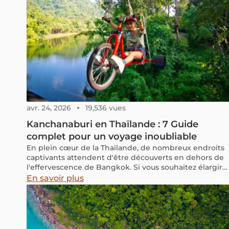
avr. 24, 2026
19,536 vues
Kanchanaburi en Thaïlande : 7 Guide
complet pour un voyage inoubliable
En plein cœur de la Thaïlande, de nombreux endroits
captivants attendent d'être découverts en dehors de
l'effervescence de Bangkok. Si vous souhaitez élargir
vos horizons au-delà de la capitale sans idée précise
En savoir plus
en tête, tournez-vous vers Kanchanaburi.