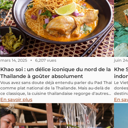
mars 14, 2025
6,207 vues
juin 24
Khao soi : un délice iconique du nord de la
Khe S
Thaïlande à goûter absolument
indo
Vous avez sans doute déjà entendu parler du Pad Thaï
Le Vie
comme plat national de la Thaïlande. Mais au-delà de
dorées
ce classique, la cuisine thaïlandaise regorge d'autres
destina
spécialités tout aussi remarquables. Parmi elles, le
se cac
En savoir plus
En sav
Khao Soi, une soupe de nouilles originaire du nord de
dans l
la Thaïlande, qui a conquis le cœur des amateurs de
combat
cuisine thaïlandaise à travers le monde. Son secret ?
Une harmonie parfaite entre un bouillon parfumé au
curry, des nouilles moelleuses, des éclats croustillants