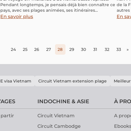
Pendant longtemps, je pensais déjà bien connaître ce
de la 
pays, avec ses plages animées, ses itinéraires
autres
classiques et ses villes qui bougent jour et nuit. Je me
elle o
En savoir plus
En sav
demandais même s’il restait autre chose à découvrir
une ri
en dehors de Phuket ou Koh Phi Phi. Si vous vous
facett
posez la même question que moi et que vous
qui vo
cherchez une île paisible, encore préservée et loin du
pour b
tourisme de masse, Koh Mak en Thaïlande est
thaïlan
exactement l’endroit qui mérite une place dans vos
24
25
26
27
28
29
30
31
32
33
»
projets de voyage. Voyons ensemble ce que l’île offre.
E visa Vietnam
Circuit Vietnam extension plage
Meilleur
YAGES
INDOCHINE & ASIE
À PR
partir
Circuit Vietnam
A prop
Circuit Cambodge
Ebooks