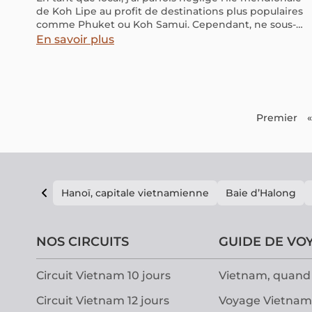
de Koh Lipe au profit de destinations plus populaires
comme Phuket ou Koh Samui. Cependant, ne sous-
estimez pas Koh Lipe. Ayant observé son évolution au
En savoir plus
fil des années, je trouve que son charme durable
réside dans l’équilibre parfait qu’elle maintient entre
accessibilité et préservation de la nature. Je vais vous
expliquer pourquoi cette île est une destination
idéale, offrant une harmonie parfaite entre nature,
culture et détente.
Premier
«
Hanoï, capitale vietnamienne
Baie d’Halong
NOS CIRCUITS
GUIDE DE VO
Circuit Vietnam 10 jours
Vietnam, quand 
Circuit Vietnam 12 jours
Voyage Vietnam