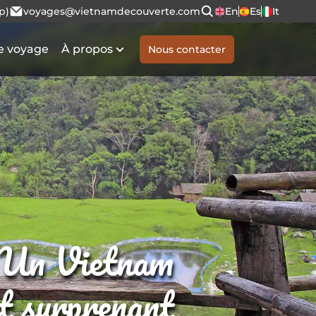
p)
voyages@vietnamdecouverte.com
En
Es
It
e voyage
À propos
Nous contacter
Un Vietnam
et surprenant