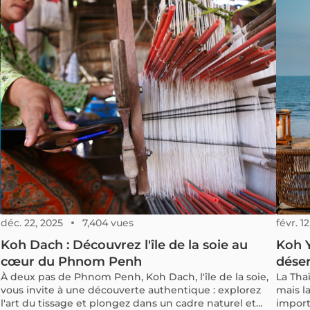
et une touche de citron vert. Autrefois peu connu en
dehors de la Thaïlande, ce plat emblématique est
aujourd’hui l’une des spécialités thaïlandaises les plus
prisées.
déc. 22, 2025
7,404 vues
févr. 1
Koh Dach : Découvrez l'île de la soie au
Koh Y
cœur du Phnom Penh
déser
À deux pas de Phnom Penh, Koh Dach, l'île de la soie,
La Tha
e
vous invite à une découverte authentique : explorez
mais l
l'art du tissage et plongez dans un cadre naturel et
import