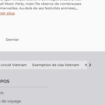
Full Moon Party, mais l’île réserve de nombreuses
 merveilles. Au-delà de ses festivités animées,
ffre de splendides plages, des havres de paix et
oir plus
che culture à découvrir. Explorez les nombreuses
es de Koh Phangan avec notre guide complet,
us aidera à enrichir votre voyage. Parcourez-le
ien préparer votre séjour dans ce paradis
dais.
Dernier
 circuit Vietnam
Exemption de visa Vietnam
Itinéraire V
OPOS
os
 de voyage