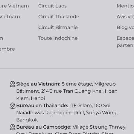
ure Vietnam
Circuit Laos
Mentio
 Vietnam
Circuit Thailande
Avis v
Circuit Birmanie
Blog v
am
Toute Indochine
Espace
parten
vembre
Siège au Vietnam:
8 ème étage, Milgroup
Bâtiment, 214B rue Tran Quang Khai, Hoan
Kiem, Hanoi
Bureau en Thaïlande:
ITF-Silom, 160 Soi
Naradhiwas Rajanagarindra 1, Suriya Wong,
Bangkok
Bureau au Cambodge:
Village Steung Thmey,