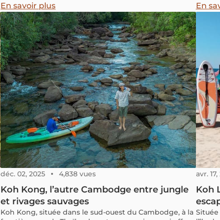
paisible
l’expé
En savoir plus
En sav
endroi
sans ê
Yao Ya
intact
offran
spectac
Koh Ya
mais es
déplace
activit
paisibl
liste 
Thaïla
déc. 02, 2025
4,838 vues
avr. 17
Koh Kong, l’autre Cambodge entre jungle
Koh L
et rivages sauvages
escap
Koh Kong, située dans le sud-ouest du Cambodge, à la
Située