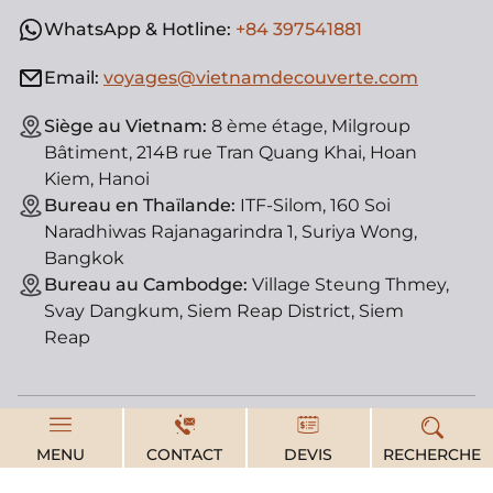
WhatsApp & Hotline:
+84 397541881
Email:
voyages@vietnamdecouverte.com
Siège au Vietnam:
8 ème étage, Milgroup
Bâtiment, 214B rue Tran Quang Khai, Hoan
Kiem, Hanoi
Bureau en Thaïlande:
ITF-Silom, 160 Soi
Naradhiwas Rajanagarindra 1, Suriya Wong,
Bangkok
Bureau au Cambodge:
Village Steung Thmey,
Svay Dangkum, Siem Reap District, Siem
Reap
© Vietnam Découverte, agence de voyage locale. License
d'état : 01-182/2014/TCDL-GPLHQT
MENU
CONTACT
DEVIS
RECHERCHE