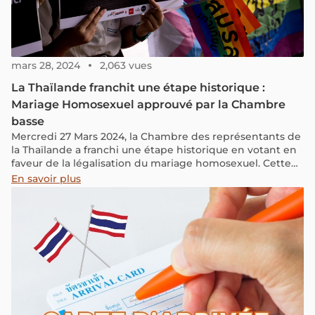
mars 28, 2024
2,063 vues
La Thaïlande franchit une étape historique :
Mariage Homosexuel approuvé par la Chambre
basse
Mercredi 27 Mars 2024, la Chambre des représentants de
la Thaïlande a franchi une étape historique en votant en
faveur de la légalisation du mariage homosexuel. Cette
décision rapproche le pays d'Asie du Sud-Est de devenir
En savoir plus
le troisième territoire en Asie à garantir l'égalité des
droits matrimoniaux.