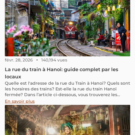
voyageurs se demandent alors quelle est la religion la
plus pratiquée au Vietnam et si le pays possède une
religion d’État. La réalité est plus nuancée qu’on ne
l’imagine : le Vietnam se distingue par une longue
tradition de coexistence et d’harmonie entre différentes
croyances. Dans cet article, découvrons comment les
religions se sont développées au Vietnam et quelle place
elles occupent aujourd’hui dans la société et la vie
quotidienne des habitants.
févr. 28, 2026
140,194 vues
La rue du train à Hanoi: guide complet par les
locaux
Quelle est l'adresse de la rue du Train à Hanoï? Quels sont
les horaires des trains? Est-elle la rue du train Hanoï
fermée? Dans l’article ci-dessous, vous trouverez les
informations mises à jour sur cette rue.
En savoir plus