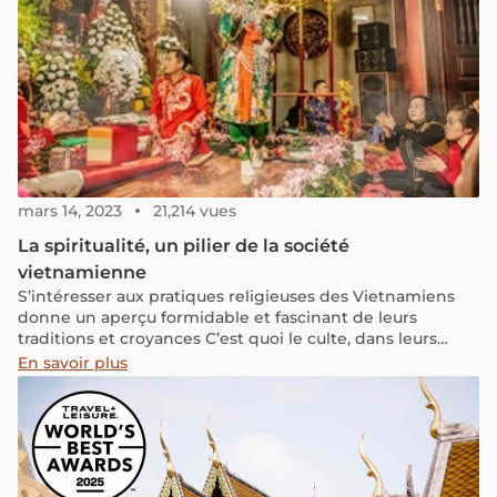
mars 14, 2023
21,214 vues
La spiritualité, un pilier de la société
vietnamienne
S’intéresser aux pratiques religieuses des Vietnamiens
donne un aperçu formidable et fascinant de leurs
traditions et croyances C’est quoi le culte, dans leurs
coutumes ? Comment les rites les plus populaires de la
En savoir plus
planète sont pratiqués dans leur pays ? Nous vous
proposons quelques clés de la religion Vietnam pour
comprendre.