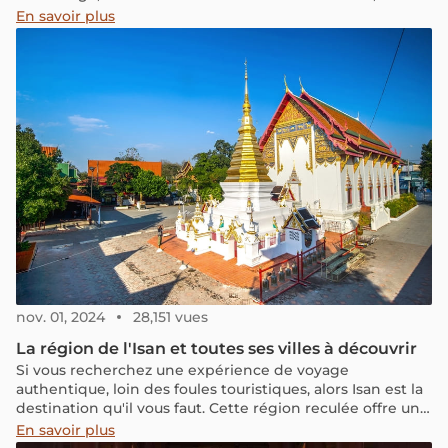
pour sa tranquillité, son accueil chaleureux et son riche
En savoir plus
patrimoine culturel, historique et naturel, regorge
également de vestiges archéologiques. Explorez
Champasak, une perle du Pays du Million d’Éléphants.
nov. 01, 2024
28,151 vues
La région de l'Isan et toutes ses villes à découvrir
Si vous recherchez une expérience de voyage
authentique, loin des foules touristiques, alors Isan est la
destination qu'il vous faut. Cette région reculée offre un
aperçu de la vie authentique et de la culture
En savoir plus
traditionnelle thaïlandaise. Avec ses paysages