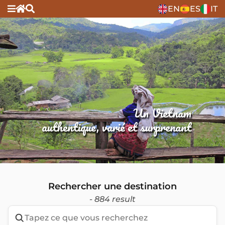
EN
ES
IT
Un Vietnam
authentique, varié et surprenant
Rechercher une destination
- 884 result