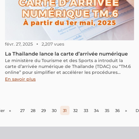
févr. 27, 2025
2,207 vues
La Thaïlande lance la carte d’arrivée numérique
Le ministère du Tourisme et des Sports a introduit la
carte d’arrivée numérique de Thaïlande (TDAC) ou “TM.6
online” pour simplifier et accélérer les procédures
d’entrée, réduisant ainsi les documents physiques et
En savoir plus
l’attente à l’aéroport.
er
«
27
28
29
30
31
32
33
34
35
36
»
D