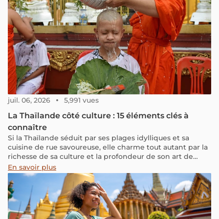
juil. 06, 2026
5,991 vues
La Thaïlande côté culture : 15 éléments clés à
connaître
Si la Thaïlande séduit par ses plages idylliques et sa
cuisine de rue savoureuse, elle charme tout autant par la
richesse de sa culture et la profondeur de son art de
vivre. Ce pays, où plus de 95 % de la population est
En savoir plus
bouddhiste, baigne dans une atmosphère paisible,
empreinte de spiritualité, de traditions et d’une
hospitalité sincère. Ici, la religion n’est pas seulement
une croyance, elle façonne le quotidien. Des temples
dorés aux offrandes matinales, en passant par la politesse