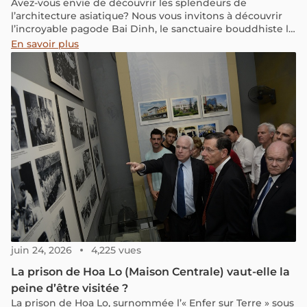
Avez-vous envie de découvrir les splendeurs de
l’architecture asiatique? Nous vous invitons à découvrir
l’incroyable pagode Bai Dinh, le sanctuaire bouddhiste le
plus important du Vietnam et d’Asie du sud-est.
En savoir plus
juin 24, 2026
4,225 vues
La prison de Hoa Lo (Maison Centrale) vaut-elle la
peine d’être visitée ?
La prison de Hoa Lo, surnommée l’« Enfer sur Terre » sous