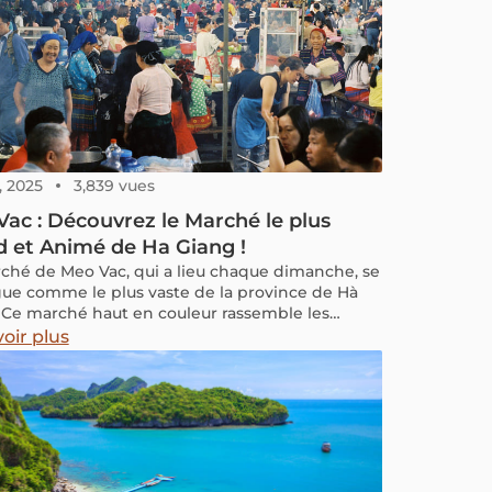
, 2025
3,839 vues
ac : Découvrez le Marché le plus
 et Animé de Ha Giang !
ché de Meo Vac, qui a lieu chaque dimanche, se
gue comme le plus vaste de la province de Hà
 Ce marché haut en couleur rassemble les
nts qui s'y rendent pour échanger des biens,
oir plus
er leur diversité ethnique et participer à des
tés culturelles. Rejoignez-nous pour découvrir ce
d ce marché si attractif, attirant aussi bien les
es que les habitants !