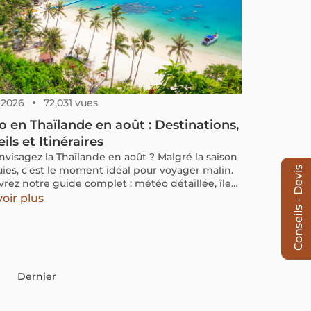
, 2026
72,031 vues
 en Thaïlande en août : Destinations,
ils et Itinéraires
nvisagez la Thaïlande en août ? Malgré la saison
uies, c'est le moment idéal pour voyager malin.
Conseils - Devis
rez notre guide complet : météo détaillée, îles
ées par la mousson, budget maîtrisé et conseils
oir plus
ues pour un séjour estival réussi au pays du
.
Dernier