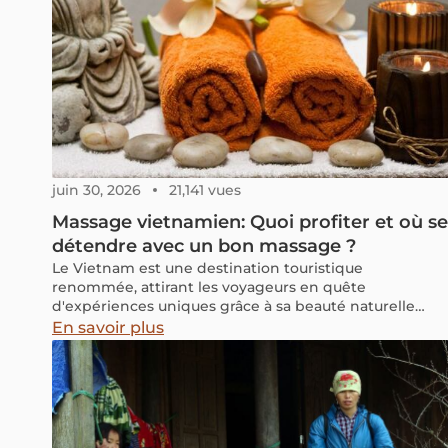
juin 30, 2026
21,141 vues
Massage vietnamien: Quoi profiter et où se
détendre avec un bon massage ?
Le Vietnam est une destination touristique
renommée, attirant les voyageurs en quête
d'expériences uniques grâce à sa beauté naturelle
variée et sa cuisine raffinée. Lors d'un long périple, il
En savoir plus
est essentiel de trouver des moments de détente, et
quoi de mieux qu'un massage vietnamien pour y
parvenir ? Intégrer une séance de massage à votre
itinéraire vous offrira non seulement une sensation de
relaxation, mais aussi de nombreux bienfaits pour
votre santé.