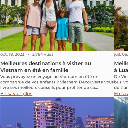
oct. 18, 2023
2,764 vues
juil. 0
Meilleures destinations à visiter au
Meill
Vietnam en été en famille
à Lu
Vous prévoyez un voyage au Vietnam en été en
De Vie
compagnie de vos enfants ? Vietnam Découverte vous
bus, v
livre ses meilleurs conseils pour profiter de ce
de tran
charmant pays en famille.
route 
En savoir plus
En sav
Laos.