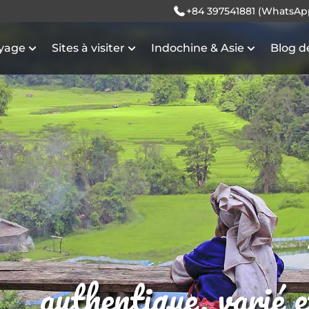
+84 397541881 (WhatsAp
oyage
Sites à visiter
Indochine & Asie
Blog d
authentique, varié 