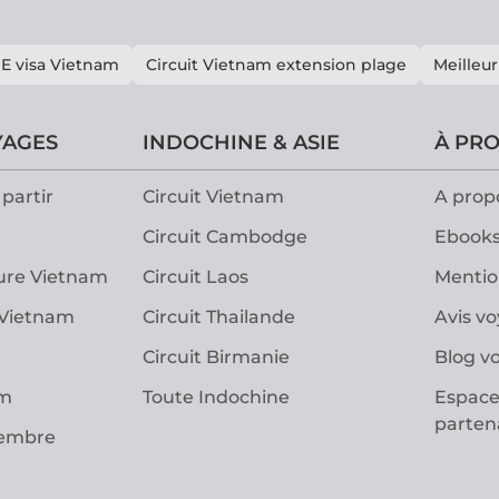
E visa Vietnam
Circuit Vietnam extension plage
Meilleur
YAGES
INDOCHINE & ASIE
À PR
partir
Circuit Vietnam
A prop
Circuit Cambodge
Ebooks
ure Vietnam
Circuit Laos
Mentio
 Vietnam
Circuit Thailande
Avis v
Circuit Birmanie
Blog v
am
Toute Indochine
Espace
parten
vembre