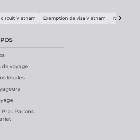
 circuit Vietnam
Exemption de visa Vietnam
Itinéraire V
OPOS
os
 de voyage
ns légales
oyageurs
oyage
 Pro : Parlons
ariat