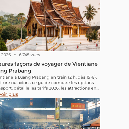
6, 2026
6,745 vues
eures façons de voyager de Vientiane
ang Prabang
ntiane à Luang Prabang en train (2 h, dès 15 €),
oiture ou avion : ce guide compare les options
sport, détaille les tarifs 2026, les attractions en
et les conseils pratiques pour votre voyage au
oir plus