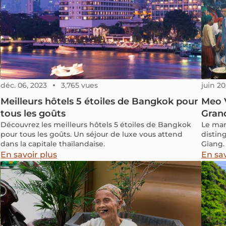
déc. 06, 2023
3,765 vues
juin 20
Meilleurs hôtels 5 étoiles de Bangkok pour
Meo V
tous les goûts
Grand
Découvrez les meilleurs hôtels 5 étoiles de Bangkok
Le mar
pour tous les goûts. Un séjour de luxe vous attend
distin
dans la capitale thaïlandaise.
Giang.
habita
En savoir plus
En sav
célébr
activi
qui ren
tourist