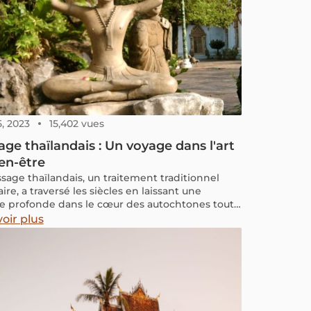
5, 2023
15,402 vues
ge thaïlandais : Un voyage dans l'art
en-être
sage thaïlandais, un traitement traditionnel
ire, a traversé les siècles en laissant une
 profonde dans le cœur des autochtones tout
irant l'attention des touristes du monde entier.
oir plus
voyage au Pays du Sourire ne peut être
éré comme complet sans une visite dans un
 profiter d'un excellent massage thaïlandais
ionnel. Dans cet article, découvrons cette
e revitalisante et les meilleurs endroits en
nde pour vivre une expérience relaxante.