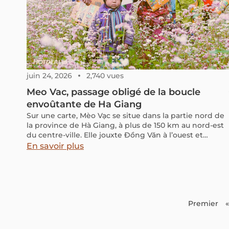
juin 24, 2026
2,740 vues
Meo Vac, passage obligé de la boucle
envoûtante de Ha Giang
Sur une carte, Mèo Vạc se situe dans la partie nord de
la province de Hà Giang, à plus de 150 km au nord-est
du centre-ville. Elle jouxte Đồng Văn à l’ouest et
partage une frontière avec la province de Cao Bang à
En savoir plus
l’est.
Premier
«