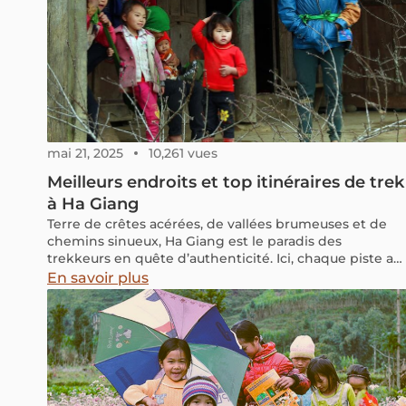
mai 21, 2025
10,261 vues
Meilleurs endroits et top itinéraires de trek
à Ha Giang
Terre de crêtes acérées, de vallées brumeuses et de
chemins sinueux, Ha Giang est le paradis des
trekkeurs en quête d’authenticité. Ici, chaque piste a
une histoire à raconter, chaque sommet révèle un
En savoir plus
panorama époustouflant. Pensez-vous qu'un trek à
travers les rizières en terrasses et les villages en
altitude serait une excellente manière de découvrir
ces panoramas majestueux ?