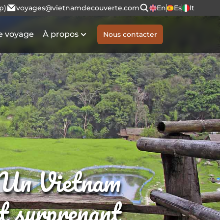
p)
voyages@vietnamdecouverte.com
En
Es
It
e voyage
À propos
Nous contacter
Un Vietnam
et surprenant