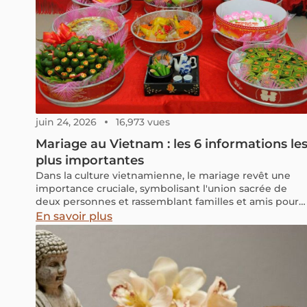
juin 24, 2026
16,973 vues
Mariage au Vietnam : les 6 informations le
plus importantes
Dans la culture vietnamienne, le mariage revêt une
importance cruciale, symbolisant l'union sacrée de
deux personnes et rassemblant familles et amis pour
célébrer leur bonheur éternel. Chaque détail, des
En savoir plus
décorations aux rituels, est soigneusement orchestré
pour souhaiter succès et bonheur aux époux. Assister 
un mariage vietnamien offre une précieuse occasion
de découvrir la richesse de la culture traditionnelle,
tout en ressentant la sacralité et la joie de cet
événement. Découvrons ensemble cette magnifique
tradition pour mieux comprendre ce pays.