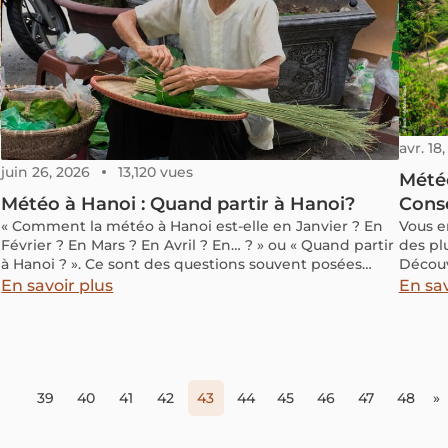
avr. 18
juin 26, 2026
13,120 vues
Météo
Météo à Hanoi : Quand partir à Hanoi?
Conse
« Comment la météo à Hanoi est-elle en Janvier ? En
Vous e
Février ? En Mars ? En Avril ? En… ? » ou « Quand partir
des pl
à Hanoi ? ». Ce sont des questions souvent posées
Découv
avant de partir en direction Hanoi – la capitale du
épargn
En savoir plus
En sav
Vietnam.
pratiq
Sourire
39
40
41
42
43
44
45
46
47
48
»