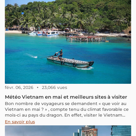
févr. 06, 2026
23,066 vues
Météo Vietnam en mai et meilleurs sites à visiter
Bon nombre de voyageurs se demandent « que voir au
Vietnam en mai ? » , compte tenu du climat favorable ce
mois-ci au pays du dragon. En effet, visiter le Vietnam
tranquillement avant qu’arrive la canicule estivale
En savoir plus
semble le moment idéal. Dans cet article, nous vous
livrons nos bons plans et nos coups de cœur en ce qui