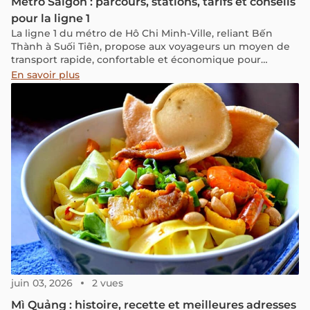
Métro Saïgon : parcours, stations, tarifs et conseils
pour la ligne 1
La ligne 1 du métro de Hô Chi Minh-Ville, reliant Bến
Thành à Suối Tiên, propose aux voyageurs un moyen de
transport rapide, confortable et économique pour
explorer la ville. Avec ses 14 stations traversant des
En savoir plus
quartiers variés et bien situés, elle améliore l’expérience
de découverte urbaine, tant pour les visiteurs que pour
les habitants. Dans cet article, vous trouverez toutes les
informations essentielles pour bien l’utiliser : arrêts, tarifs,
fonctionnement, et conseils pratiques.
juin 03, 2026
2 vues
Mì Quảng : histoire, recette et meilleures adresses