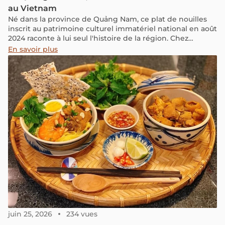
au Vietnam
Né dans la province de Quảng Nam, ce plat de nouilles
inscrit au patrimoine culturel immatériel national en août
2024 raconte à lui seul l'histoire de la région. Chez
Vietnam Découverte, nous avons arpenté les ruelles de
En savoir plus
Da Nang et de Hội An pour vous livrer tous les secrets de
cette recette locale, des meilleures adresses aux astuces
de dégustation.
juin 25, 2026
234 vues