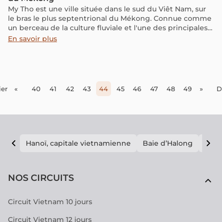
My Tho est une ville située dans le sud du Viêt Nam, sur
le bras le plus septentrional du Mékong. Connue comme
un berceau de la culture fluviale et l'une des principales
destinations touristiques du « grenier de riz du Vietnam
En savoir plus
», My Tho enchante les voyageurs en quête de sa beauté
naturelle unique, d'une vie idyllique et de délicieux mets.
er
«
40
41
42
43
44
45
46
47
48
49
»
D
Hanoï, capitale vietnamienne
Baie d’Halong
E vi
NOS CIRCUITS
Circuit Vietnam 10 jours
Circuit Vietnam 12 jours