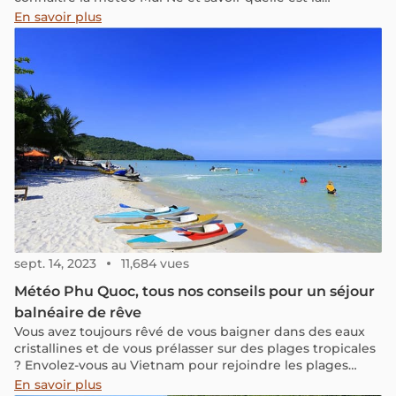
meilleure période pour profiter au maximum de vos
En savoir plus
vacances à Mui Ne !
sept. 14, 2023
11,684 vues
Météo Phu Quoc, tous nos conseils pour un séjour
balnéaire de rêve
Vous avez toujours rêvé de vous baigner dans des eaux
cristallines et de vous prélasser sur des plages tropicales
? Envolez-vous au Vietnam pour rejoindre les plages
paradisiaques de l’île de Phu Quoc !
En savoir plus