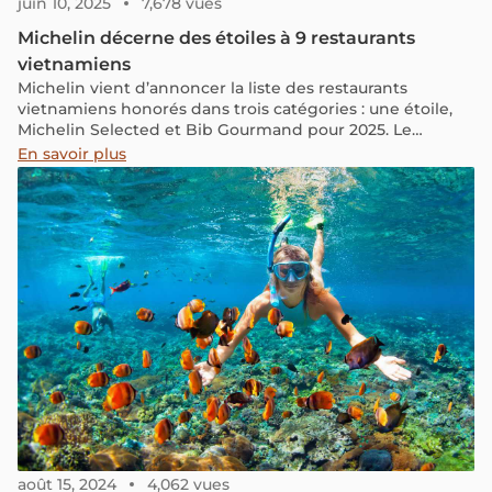
juin 10, 2025
7,678 vues
Michelin décerne des étoiles à 9 restaurants
vietnamiens
Michelin vient d’annoncer la liste des restaurants
vietnamiens honorés dans trois catégories : une étoile,
Michelin Selected et Bib Gourmand pour 2025. Le
nombre de restaurants récompensés par le Guide
En savoir plus
Michelin a augmenté, affirmant la position croissante du
Vietnam sur le chemin de devenir une destination
gastronomique mondiale.
août 15, 2024
4,062 vues