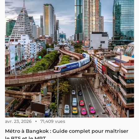
concerne les plus beaux endroits à voir au Vietnam en
mai.
avr. 23, 2026
71,409 vues
Métro à Bangkok : Guide complet pour maîtriser
le BTS et le MRT