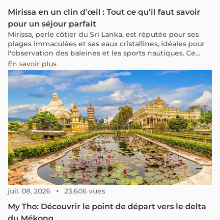
Mirissa en un clin d'œil : Tout ce qu'il faut savoir
pour un séjour parfait
Mirissa, perle côtier du Sri Lanka, est réputée pour ses
plages immaculées et ses eaux cristallines, idéales pour
l'observation des baleines et les sports nautiques. Ce
village pittoresque offre une expérience authentique de
En savoir plus
détente et d'aventure au cœur de la nature sri-lankaise.
juil. 08, 2026
23,606 vues
My Tho: Découvrir le point de départ vers le delta
du Mékong