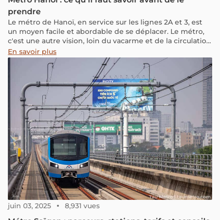
prendre
Le métro de Hanoï, en service sur les lignes 2A et 3, est
un moyen facile et abordable de se déplacer. Le métro,
c'est une autre vision, loin du vacarme et de la circulation
de la capitale vietnamienne.
En savoir plus
juin 03, 2025
8,931 vues