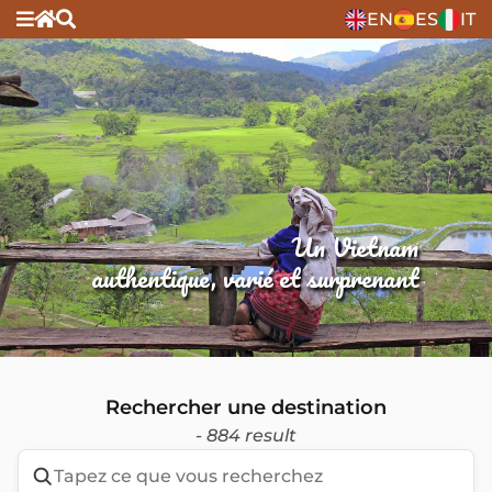
EN
ES
IT
Un Vietnam
authentique, varié et surprenant
Rechercher une destination
- 884 result