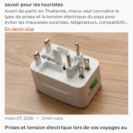
savoir pour les touristes
Avant de partir en Thaïlande, mieux vaut connaître le
type de prises et la tension électrique du pays pour
éviter les mauvaises surprises. Adaptateurs, compatibilité
des chargeurs, fiabilité du réseau : voici l’essentiel à
En savoir plus
savoir pour rester connecté tout au long du voyage.
mars 07, 2026
2,140 vues
Prises et tension électrique lors de vos voyages au