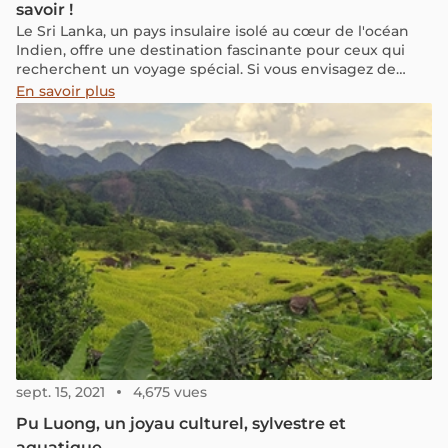
savoir !
Le Sri Lanka, un pays insulaire isolé au cœur de l'océan
Indien, offre une destination fascinante pour ceux qui
recherchent un voyage spécial. Si vous envisagez de
vous aventurer dans ce pays mais que les informations
En savoir plus
de prix vous préoccupent, ne vous inquiétez plus. Ayant
récemment effectué un voyage de 9 jours au Sri Lanka
en 2024, je suis ici pour partager des détails pratiques sur
les coûts de mon voyage. Je couvrirai tous les aspects des
prix et des frais de voyage ici. J'espère que ces
informations vous seront utiles, alors on y va !
sept. 15, 2021
4,675 vues
Pu Luong, un joyau culturel, sylvestre et
aquatique