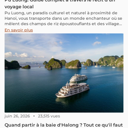
voyage local
Pu Luong, un paradis culturel et naturel à proximité de
Hanoï, vous transporte dans un monde enchanteur où se
mêlent des champs de riz époustouflants et des villages
ethniques pittoresques, nichés au pied de majestueuses
En savoir plus
montagnes. Cet article, tel un récit de voyage
authentique, vous aide à découvrir de bonnes idées et
des informations pratiques pour que votre voyage à Pu
Luong soit parfait.
juin 26, 2026
23,515 vues
Quand partir à la baie d'Halong ? Tout ce qu'il faut