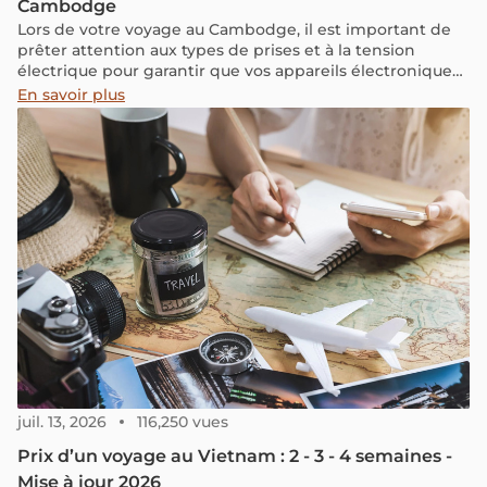
Cambodge
Lors de votre voyage au Cambodge, il est important de
prêter attention aux types de prises et à la tension
électrique pour garantir que vos appareils électroniques
fonctionnent correctement. Voici quelques informations
En savoir plus
utiles à connaître afin d'éviter toute panne imprévue lors
de l'utilisation de l'électricité et de la recharge de vos
appareils.
juil. 13, 2026
116,250 vues
Prix d’un voyage au Vietnam : 2 - 3 - 4 semaines -
Mise à jour 2026