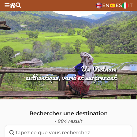
EN
ES
IT
Un Vietnam
authentique, varié et surprenant
Rechercher une destination
- 884 result