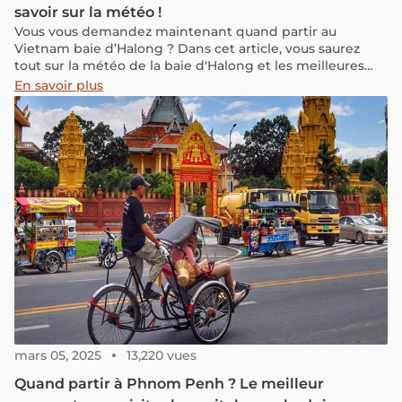
savoir sur la météo !
Vous vous demandez maintenant quand partir au
Vietnam baie d’Halong ? Dans cet article, vous saurez
tout sur la météo de la baie d'Halong et les meilleures
périodes pour découvrir cette baie mythique.
En savoir plus
mars 05, 2025
13,220 vues
Quand partir à Phnom Penh ? Le meilleur