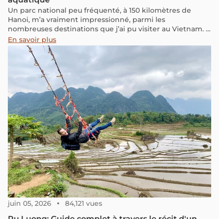
Un parc national peu fréquenté, à 150 kilomètres de
Hanoi, m’a vraiment impressionné, parmi les
nombreuses destinations que j’ai pu visiter au Vietnam. Il
s’agit de la réserve naturelle de Pu Luong, constituée de
En savoir plus
deux crêtes montagneuses parallèles, séparées par une
vallée très agricole. Elle est joliment décorée – ce n’est
pas une exagération ! – par de splendides champs de riz
et bassins piscicoles irrigués à l’aide de norias.
juin 05, 2026
84,121 vues
Pu Luong: Guide complet à travers le récit d'un