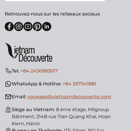
Retrouvez-nous sur les re1seaux sociaux
Tel:
+84 2436983617
WhatsApp & Hotline:
+84 397541881
Email:
voyages@vietnamdecouverte.com
Siège au Vietnam:
8 ème étage, Milgroup
Bâtiment, 214B rue Tran Quang Khai, Hoan
Kiem, Hanoi
Bureau en Thaïlande:
ITF-Silom, 160 Soi