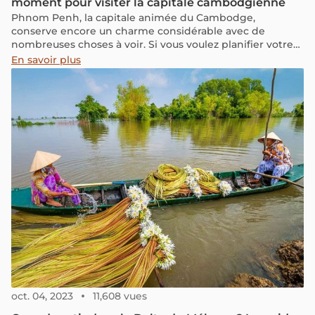
moment pour visiter la capitale cambodgienne
Phnom Penh, la capitale animée du Cambodge,
conserve encore un charme considérable avec de
nombreuses choses à voir. Si vous voulez planifier votre
visite en fonction de la météo Phnom Penh, découvrez
En savoir plus
les conditions climatiques mois par mois pour savoir quel
est le meilleur moment pour visiter la capitale
cambodgienne.
oct. 04, 2023
11,608 vues