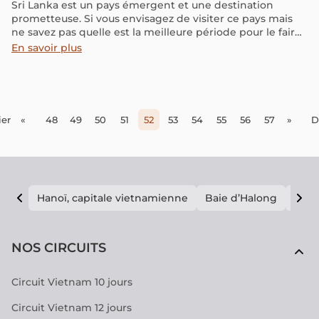
Sri Lanka est un pays émergent et une destination
prometteuse. Si vous envisagez de visiter ce pays mais
ne savez pas quelle est la meilleure période pour le faire,
comment se comporte le climat dans un pays lointain ?...
En savoir plus
Cet article vous aidera à répondre à toutes vos
interrogations en fournissant des informations
météorologiques et des conseils sur les meilleures
périodes.
er
«
48
49
50
51
52
53
54
55
56
57
»
D
Hanoï, capitale vietnamienne
Baie d’Halong
E vi
NOS CIRCUITS
Circuit Vietnam 10 jours
Circuit Vietnam 12 jours