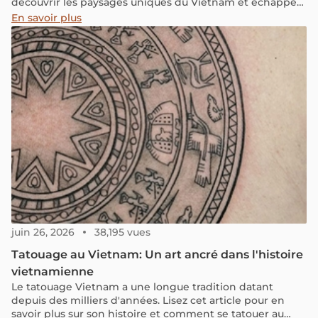
découvrir les paysages uniques du Vietnam et échapper
à l’animation urbaine de la capitale.
En savoir plus
juin 26, 2026
38,195 vues
Tatouage au Vietnam: Un art ancré dans l'histoire
vietnamienne
Le tatouage Vietnam a une longue tradition datant
depuis des milliers d'années. Lisez cet article pour en
savoir plus sur son histoire et comment se tatouer au