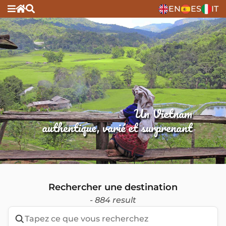
EN
ES
IT
Un Vietnam
authentique, varié et surprenant
Rechercher une destination
- 884 result