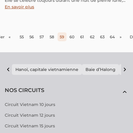
Elle se célèbre toujours durant une nuit de pleine lune,
ce qui lui vaut le surnom de Fête de la lune ou du Festival
En savoir plus
de la lune de récoltes.
er
«
55
56
57
58
59
60
61
62
63
64
»
D
Hanoï, capitale vietnamienne
Baie d’Halong
E vi
NOS CIRCUITS
Circuit Vietnam 10 jours
Circuit Vietnam 12 jours
Circuit Vietnam 15 jours