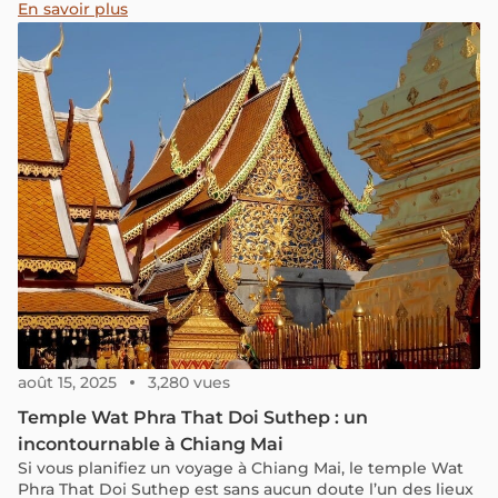
plus emblématiques de Bangkok. Avec plus de trois
En savoir plus
siècles d’histoire, une architecture singulière et un
emplacement privilégié au bord du fleuve, il incarne à la
fois un repère culturel et un lieu incontournable pour les
voyageurs en quête de belles photos. Ci-dessous, vous
trouverez des informations pratiques et utiles pour
préparer votre visite.
août 15, 2025
3,280 vues
Temple Wat Phra That Doi Suthep : un
incontournable à Chiang Mai
Si vous planifiez un voyage à Chiang Mai, le temple Wat
Phra That Doi Suthep est sans aucun doute l’un des lieux