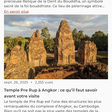
précieuse Relique de la Dent du Bouddha, un symbole
sacré de la foi bouddhiste. Ce lieu de pèlerinage attire
chaque année des milliers de fidèles et de touristes,
En savoir plus
fascinés par ses cérémonies rituelles quotidiennes et le
spectaculaire festival de l'Esala Perahera.
sept. 26, 2025
2,355 vues
Temple Pre Rup à Angkor : ce qu’il faut savoir
avant votre visite
Le temple de Pre Rup est l’une des structures les plus
remarquables du complexe d’Angkor, au Cambodge.
Bien qu’il ne soit pas le plus vaste des temples de la