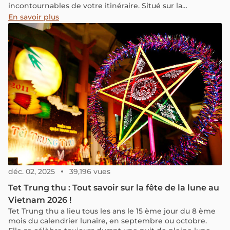
incontournables de votre itinéraire. Situé sur la
montagne Doi Suthep, ce temple n’est pas seulement
En savoir plus
un site religieux, mais il offre également une vue
splendide et une atmosphère paisible, idéale pour la
contemplation. Bien qu'il soit un peu éloigné du centre-
ville, il mérite amplement d’être visité. Sur le chemin
vers le temple, vous serez émerveillé par le paysage
montagneux et forestier, créant ainsi un voyage
mémorable. Voici un guide détaillé, combinant histoire,
conseils pratiques, expérience de randonnée et
impressions authentiques de la visite.
déc. 02, 2025
39,196 vues
Tet Trung thu : Tout savoir sur la fête de la lune au
Vietnam 2026 !
Tet Trung thu a lieu tous les ans le 15 ème jour du 8 ème
mois du calendrier lunaire, en septembre ou octobre.