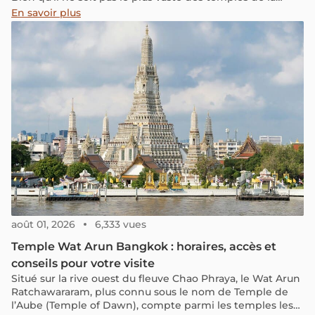
région, Pre Rup dégage une atmosphère particulière,
En savoir plus
difficile à décrire. Construit au Xe siècle sous le règne du
roi Rajendravarman II, ce temple hindou dédié à Shiva
figure parmi les réalisations les plus impressionnantes de
l’Empire khmer. C’est aussi, sans doute, l’un des lieux les
plus méconnus pour admirer le coucher du soleil dans le
parc d’Angkor.
août 01, 2026
6,333 vues
Temple Wat Arun Bangkok : horaires, accès et
conseils pour votre visite
Situé sur la rive ouest du fleuve Chao Phraya, le Wat Arun
Ratchawararam, plus connu sous le nom de Temple de
l’Aube (Temple of Dawn), compte parmi les temples les