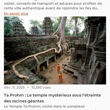
visiter, conseils de transport et astuces pour profiter de
cette ville authentique avant de rejoindre les îles du
Golfe de Thaïlande
En savoir plus
déc. 11, 2025
10,395 vues
Ta Prohm : Le temple mystérieux sous l'étreinte
des racines géantes
Le Temple Ta Prohm, niché dans le complexe