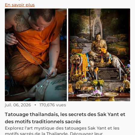
Vietnam!
En savoir plus
juil. 06, 2026
170,676 vues
Tatouage thaïlandais, les secrets des Sak Yant et
des motifs traditionnels sacrés
Explorez l'art mystique des tatouages Sak Yant et les
motifs sacrés de la Thaïlande. Découvrez leur