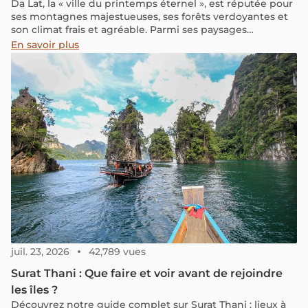
Da Lat, la « ville du printemps éternel », est réputée pour
ses montagnes majestueuses, ses forêts verdoyantes et
son climat frais et agréable. Parmi ses paysages
enchanteurs se trouve Suoi Tia (le ruisseau Tia), un lieu
En savoir plus
d’une beauté pure, presque mystique – surtout à l’arrivée
de l’automne.
juil. 23, 2026
42,789 vues
Surat Thani : Que faire et voir avant de rejoindre
les îles ?
Découvrez notre guide complet sur Surat Thani : lieux à