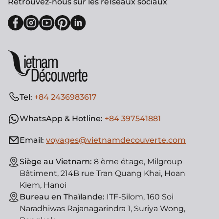
Retrouvez-nous sur les re1seaux sociaux
Tel:
+84 2436983617
WhatsApp & Hotline:
+84 397541881
Email:
voyages@vietnamdecouverte.com
Siège au Vietnam:
8 ème étage, Milgroup
Bâtiment, 214B rue Tran Quang Khai, Hoan
Kiem, Hanoi
Bureau en Thaïlande:
ITF-Silom, 160 Soi
Naradhiwas Rajanagarindra 1, Suriya Wong,