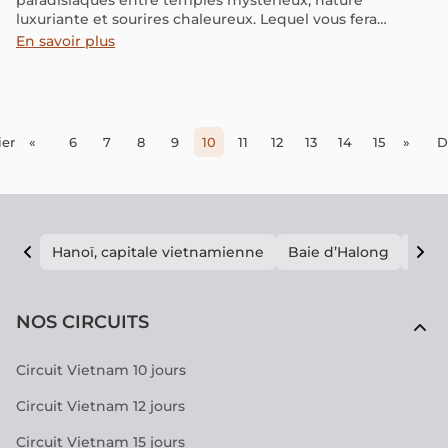
paradisiaques entre temples mystérieux, nature
luxuriante et sourires chaleureux. Lequel vous fera
craquer ? Découvrez leurs atouts respectifs.
En savoir plus
er
«
6
7
8
9
10
11
12
13
14
15
»
D
Hanoï, capitale vietnamienne
Baie d’Halong
E vi
NOS CIRCUITS
Circuit Vietnam 10 jours
Circuit Vietnam 12 jours
Circuit Vietnam 15 jours