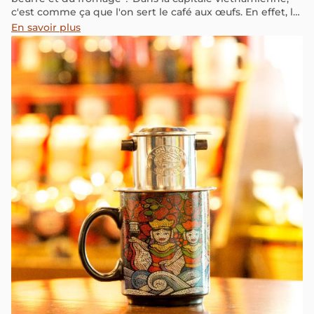
c'est comme ça que l'on sert le café aux œufs. En effet, le
Vietnam n’est pas seulement célèbre pour ses grains de
En savoir plus
café qualitatifs mais aussi pour la façon de le déguster.