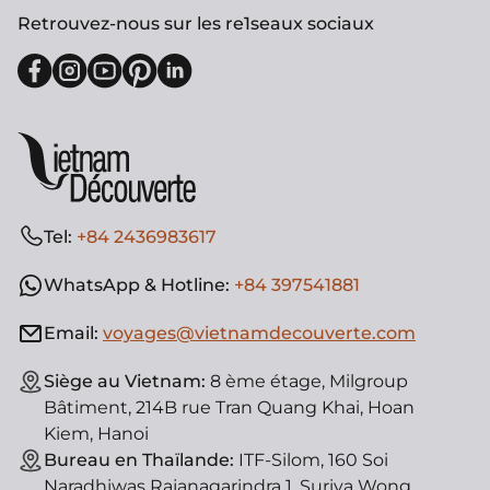
Retrouvez-nous sur les re1seaux sociaux
Tel:
+84 2436983617
WhatsApp & Hotline:
+84 397541881
Email:
voyages@vietnamdecouverte.com
Siège au Vietnam:
8 ème étage, Milgroup
Bâtiment, 214B rue Tran Quang Khai, Hoan
Kiem, Hanoi
Bureau en Thaïlande:
ITF-Silom, 160 Soi
Naradhiwas Rajanagarindra 1, Suriya Wong,