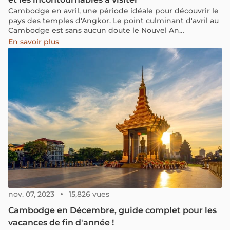
Cambodge en avril, une période idéale pour découvrir le
pays des temples d'Angkor. Le point culminant d'avril au
Cambodge est sans aucun doute le Nouvel An
Cambodgien, également connu sous le nom de Choul
En savoir plus
Chnam Thmey. Cette période est marquée par des
festivités colorées et des rituels ancestraux, offrant aux
visiteurs une immersion unique dans la riche culture
cambodgienne. Rejoignez-nous pour découvrir quel
temps il fait ce mois-ci et tous les renseignements
pratiques nécessaires pour une visite réussie.
nov. 07, 2023
15,826 vues
Cambodge en Décembre, guide complet pour les
vacances de fin d'année !