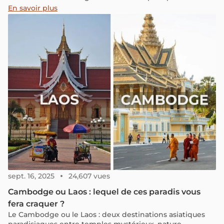
temps doux et ensoleillé. Continuez à lire pour connaître
En savoir plus
la météo du Cambodge en novembre, y compris les
températures moyennes et les précipitations, ainsi que
des conseils de voyage sur ce qu'il faut porter et les
meilleurs endroits à visiter.
sept. 16, 2025
24,607 vues
Cambodge ou Laos : lequel de ces paradis vous
fera craquer ?
Le Cambodge ou le Laos : deux destinations asiatiques