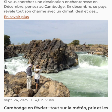
Si vous cherchez une destination enchanteresse en
Décembre, pensez au Cambodge. En décembre, ce pays
révèle tout son charme avec un climat idéal et des
paysages magnifiques, notamment les impressionnants
En savoir plus
temples d'Angkor. Joignez-vous à nous pour explorer
cette nouvelle destination à ajouter à votre liste de
vacances de fin d'année.
sept. 24, 2025
4,029 vues
Cambodge en février : tout sur la météo, prix et les