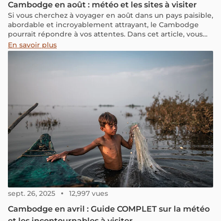
Cambodge en août : météo et les sites à visiter
Si vous cherchez à voyager en août dans un pays paisible,
abordable et incroyablement attrayant, le Cambodge
pourrait répondre à vos attentes. Dans cet article, vous
trouverez toutes les informations authentiques et variées
En savoir plus
sur le Cambodge en août, et nous explorerons ensemble
si cette période est propice pour explorer ce pays
fascinant.
sept. 26, 2025
12,997 vues
Cambodge en avril : Guide COMPLET sur la météo
et les incontournables à visiter