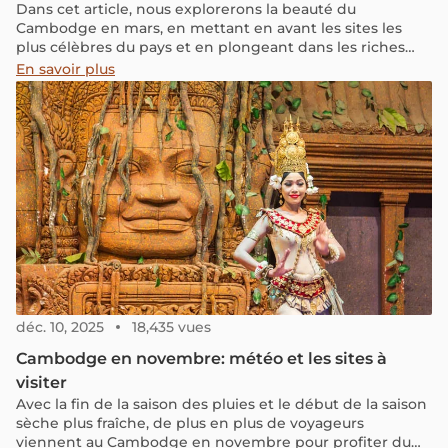
Dans cet article, nous explorerons la beauté du
Cambodge en mars, en mettant en avant les sites les
plus célèbres du pays et en plongeant dans les riches
expériences culturelles qui vous attendent. Préparez-
En savoir plus
vous à découvrir pourquoi il est idéal de visiter le
Cambodge en mars.
déc. 10, 2025
18,435 vues
Cambodge en novembre: météo et les sites à
visiter
Avec la fin de la saison des pluies et le début de la saison
sèche plus fraîche, de plus en plus de voyageurs
viennent au Cambodge en novembre pour profiter du