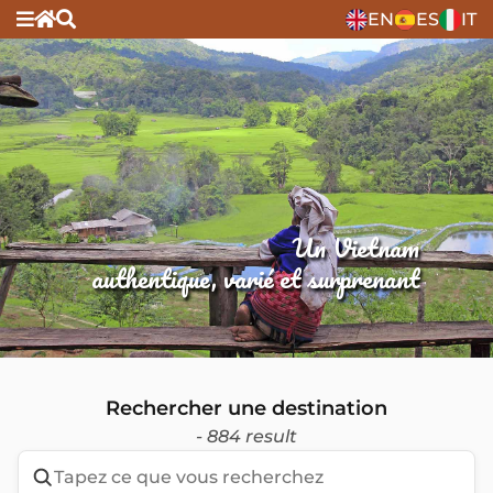
EN
ES
IT
Un Vietnam
authentique, varié et surprenant
Rechercher une destination
- 884 result