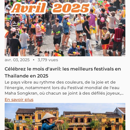
avr. 03, 2025
3,179 vues
Célébrez le mois d'avril: les meilleurs festivals en
Thaïlande en 2025
Le pays vibre au rythme des couleurs, de la joie et de
l'énergie, notamment lors du Festival mondial de l'eau
Maha Songkran, où chacun se joint à des défilés joyeux,
des spectacles culturels et des batailles d'eau épiques.
En savoir plus
De plus, de nombreux autres événements exceptionnels,
des traditions locales aux expériences modernes et
originales, n'attendent que vous !