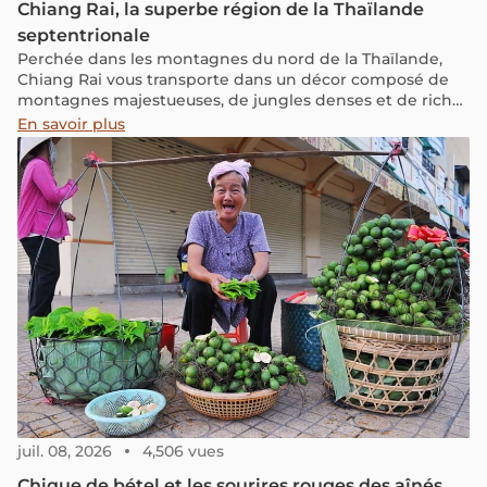
Chiang Rai, la superbe région de la Thaïlande
septentrionale
Perchée dans les montagnes du nord de la Thaïlande,
Chiang Rai vous transporte dans un décor composé de
montagnes majestueuses, de jungles denses et de riches
cultures tribales à découvrir.
En savoir plus
juil. 08, 2026
4,506 vues
Chique de bétel et les sourires rouges des aînés