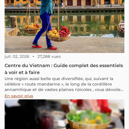
juil. 02, 2026
27,288 vues
Centre du Vietnam : Guide complet des essentiels
à voir et à faire
Une région aussi belle que diversifiée, qui, suivant la
célèbre « route mandarine », le long de la cordillère
annamitique et de vastes plaines rizicoles , vous dévoilera
un patrimoine historique, culturel et naturel fascinant.
En savoir plus