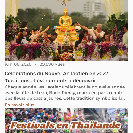
juin 06, 2026
39,890 vues
Célébrations du Nouvel An laotien en 2027 :
Traditions et événements à découvrir
Chaque année, les Laotiens célèbrent la nouvelle année
avec la fête de l'eau, Boun Pimay, marquée par la chute
des fleurs de cassia jaunes. Cette tradition symbolise la
vie qui grandit. Découvrez cette fête, son origine, les
En savoir plus
traditions uniques du Nouvel An laotien, et dites : "Sok Di
Pi Mai" (Bonne année)