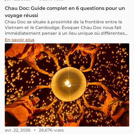
Chau Doc: Guide complet en 6 questions pour un
voyage réussi
Chau Doc se située à proximité de la frontière entre le
Vietnam et le Cambodge. Évoquer Chau Doc nous fait
immédiatement penser à un lieu unique où différentes
cultures se rencontrent. Cette diversité culturelle se
En savoir plus
mêle harmonieusement à une nature généreuse et à des
récits spirituels merveilleux. Dans cet article, nous vous
fournirons une liste des activités incontournables ainsi
que des informations pratiques pour profiter au
maximum de votre séjour à Chau Doc.
avr. 22, 2026
26,676 vues