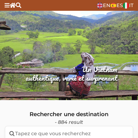
EN
ES
IT
Un Vietnam
authentique, varié et surprenant
Rechercher une destination
- 884 result