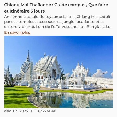
Chiang Mai Thaïlande : Guide complet, Que faire
et Itinéraire 3 jours
Ancienne capitale du royaume Lanna, Chiang Mai séduit
par ses temples ancestraux, sa jungle luxuriante et sa
culture vibrante. Loin de l'effervescence de Bangkok, la
métropole du nord de la Thaïlande vous invite à ralentir.
En savoir plus
Découvrez que faire, quand partir et notre itinéraire
optimisé pour votre futur séjour.
déc. 03, 2025
18,735 vues