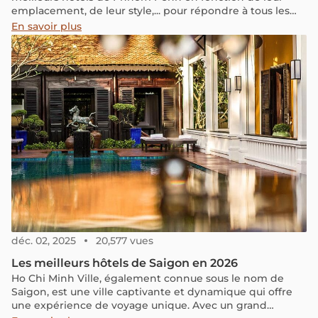
emplacement, de leur style,... pour répondre à tous les
besoins et les goûts. En plus de cela, nous partageons
En savoir plus
des astuces pour économiser sur les coûts de votre
séjour.
déc. 02, 2025
20,577 vues
Les meilleurs hôtels de Saigon en 2026
Ho Chi Minh Ville, également connue sous le nom de
Saigon, est une ville captivante et dynamique qui offre
une expérience de voyage unique. Avec un grand