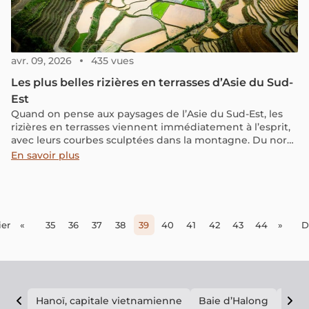
avr. 09, 2026
435 vues
Les plus belles rizières en terrasses d’Asie du Sud-
Est
Quand on pense aux paysages de l’Asie du Sud-Est, les
rizières en terrasses viennent immédiatement à l’esprit,
avec leurs courbes sculptées dans la montagne. Du nord
du Vietnam aux paysages de Bali ou des Philippines, ces
En savoir plus
terrasses offrent des panoramas spectaculaires, où les
couleurs changent au fil des saisons. Au-delà de leur
beauté, elles reflètent aussi le lien profond entre les
populations locales et la culture du riz, encore très
présente dans la vie quotidienne.
er
«
35
36
37
38
39
40
41
42
43
44
»
D
Hanoï, capitale vietnamienne
Baie d’Halong
E vi