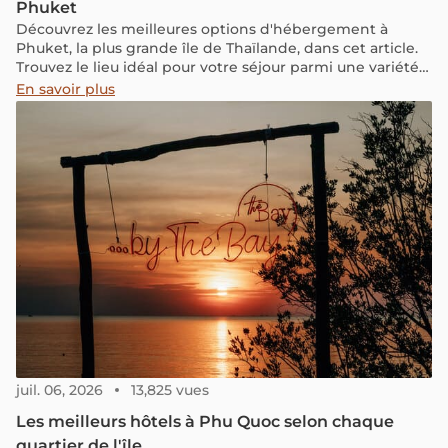
Phuket
Découvrez les meilleures options d'hébergement à
Phuket, la plus grande île de Thaïlande, dans cet article.
Trouvez le lieu idéal pour votre séjour parmi une variété
de régions et d'hôtels adaptés à tous les voyageurs.
En savoir plus
juil. 06, 2026
13,825 vues
Les meilleurs hôtels à Phu Quoc selon chaque
quartier de l'île