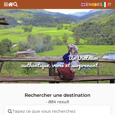
EN
ES
IT
Un Vietnam
authentique, varié et surprenant
Rechercher une destination
- 884 result