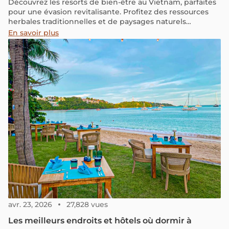
Découvrez les resorts de bien-être au Vietnam, parfaites
pour une évasion revitalisante. Profitez des ressources
herbales traditionnelles et de paysages naturels
époustouflants, des montagnes majestueuses aux plages
En savoir plus
paisibles.
avr. 23, 2026
27,828 vues
Les meilleurs endroits et hôtels où dormir à