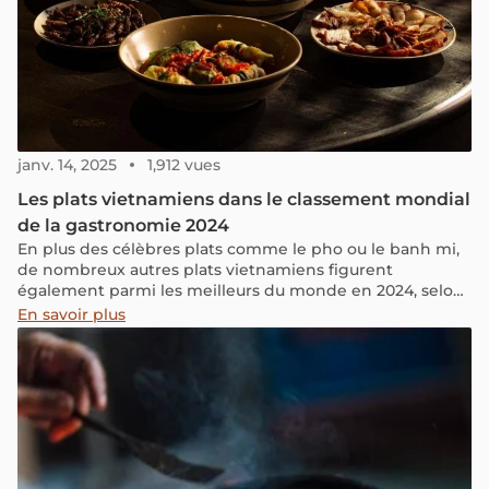
janv. 14, 2025
1,912 vues
Les plats vietnamiens dans le classement mondial
de la gastronomie 2024
En plus des célèbres plats comme le pho ou le banh mi,
de nombreux autres plats vietnamiens figurent
également parmi les meilleurs du monde en 2024, selon
Taste Atlas, le site gastronomique leader au niveau
En savoir plus
mondial.