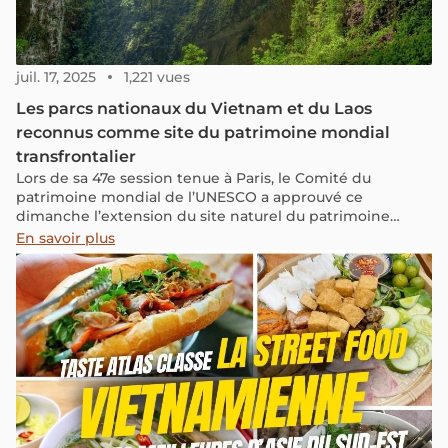
juil. 17, 2025
1,221 vues
Les parcs nationaux du Vietnam et du Laos
reconnus comme site du patrimoine mondial
transfrontalier
Lors de sa 47e session tenue à Paris, le Comité du
patrimoine mondial de l’UNESCO a approuvé ce
dimanche l’extension du site naturel du patrimoine
mondial de Phong Nha - Ke Bang, situé au centre du
En savoir plus
Vietnam, pour inclure le parc national de Hin Nam No,
dans la province de Khammouane au Laos.