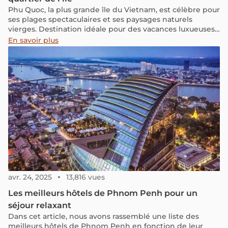
Phu Quoc, la plus grande île du Vietnam, est célèbre pour
ses plages spectaculaires et ses paysages naturels
vierges. Destination idéale pour des vacances luxueuses,
elle offre une large gamme d'hébergements—des hôtels
En savoir plus
de luxe en bord de mer aux resorts exclusifs entourés de
nature luxuriante—pour tous les goûts et budgets. Dans
cet article, nous vous aidons à choisir l'hôtel idéal selon
les meilleurs quartiers de l'île, du village animé de Duong
Đong aux plages paisibles du nord et du sud.
avr. 24, 2025
13,816 vues
Les meilleurs hôtels de Phnom Penh pour un
séjour relaxant
Dans cet article, nous avons rassemblé une liste des
meilleurs hôtels de Phnom Penh en fonction de leur