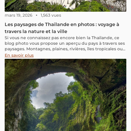
mars 19, 2026
1,563 vues
Les paysages de Thaïlande en photos : voyage à
travers la nature et la ville
Si vous ne connaissez pas encore bien la Thaïlande, ce
blog photo vous propose un aperçu du pays à travers ses
paysages. Montagnes, plaines, rivières, îles tropicales ou
villes animées : chaque coin révèle sa lumière, ses
En savoir plus
couleurs et son ambiance unique. À travers ces images,
découvrez la diversité et les contrastes de la Thaïlande,
de la nature sauvage aux scènes urbaines vibrantes.