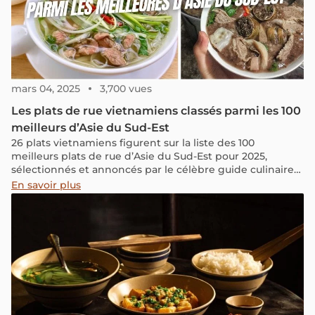
mars 04, 2025
3,700 vues
Les plats de rue vietnamiens classés parmi les 100
meilleurs d’Asie du Sud-Est
26 plats vietnamiens figurent sur la liste des 100
meilleurs plats de rue d’Asie du Sud-Est pour 2025,
sélectionnés et annoncés par le célèbre guide culinaire
mondial TasteAtlas à la mi-février. Aux côtés des favoris
En savoir plus
bien connus comme le phở et le bánh mì, d’autres plats
vietnamiens tels que le bún đậu mắm tôm, le cháo lòng,
le bò bía et le bánh rán ont également été sélectionnés,
mettant en avant la diversité et la richesse de la cuisine
de rue vietnamienne. Jetons un coup d’œil aux plats
vietnamiens figurant sur la liste !