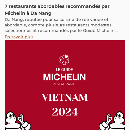
7 restaurants abordables recommandés par
Michelin à Da Nang
Da Nang, réputée pour sa cuisine de rue variée et
abordable, compte plusieurs restaurants modestes
sélectionnés et recommandés par le Guide Michelin.
Cette année, 35 établissements de la ville ont été
En savoir plus
distingués, dont 7 adresses locales qui se démarquent
par leur excellent rapport qualité-prix.