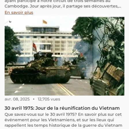
ayant participé à notre circuit de trois semaines au
Cambodge. Jour après jour, il partage ses découvertes,
ses impressions et ses moments forts, offrant un regard
En savoir plus
authentique sur ce pays aux multiples facettes. Entre
temples majestueux, paysages grandioses et rencontres
marquantes, cet itinéraire permet de mieux
appréhender la culture khmère. Si vous préparez un
voyage au Cambodge, ce récit pourra vous donner des
idées pour construire votre propre parcours à travers ces
terres riches en histoire et en traditions.
avr. 08, 2025
12,705 vues
30 avril 1975: Jour de la réunification du Vietnam
Que savez-vous sur le 30 avril 1975? En savoir plus sur cet
événement pour les Vietnamiens, et sur les lieux qui
rappellent les temps historique de la guerre du Vietnam