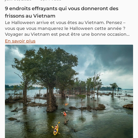
9 endroits effrayants qui vous donneront des
frissons au Vietnam
Le Halloween arrive et vous êtes au Vietnam. Pensez –
vous que vous manquerez le Halloween cette année ?
Voyager au Vietnam est peut être une bonne occasion
de profiter la fête d’Halloween différemment!
En savoir plus