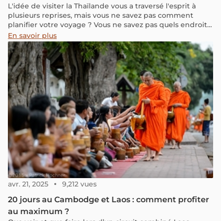
L'idée de visiter la Thaïlande vous a traversé l'esprit à
plusieurs reprises, mais vous ne savez pas comment
planifier votre voyage ? Vous ne savez pas quels endroits
visiter ou combien de temps devriez-vous voyager en
En savoir plus
Thaïlande ? Ne vous inquiétez pas, car nous avons
compilé le guide ultime d'une aventure de 2 semaines
en Thaïlande, remplie de sites à voir, de villes à visiter, de
détails budgétaires et de toutes les informations
nécessaires pour un voyage amusant et animé au pays
du sourire. Préparez-vous à vivre une expérience
inoubliable au cœur de la Thaïlande !
avr. 21, 2025
9,212 vues
20 jours au Cambodge et Laos : comment profiter
au maximum ?