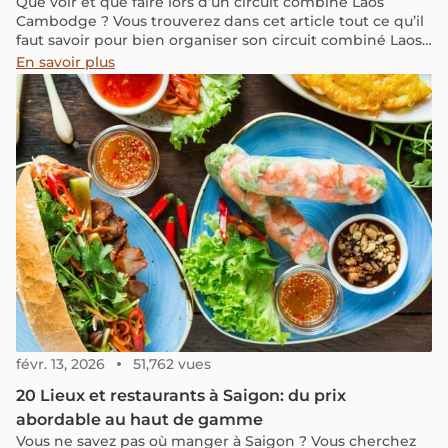
Que voir et que faire lors d’un circuit combiné Laos
Cambodge ? Vous trouverez dans cet article tout ce qu’il
faut savoir pour bien organiser son circuit combiné Laos
Cambodge, ce qu’il faut découvrir et les expériences à
En savoir plus
vivre.
févr. 13, 2026
51,762 vues
20 Lieux et restaurants à Saigon: du prix
abordable au haut de gamme
Vous ne savez pas où manger à Saigon ? Vous cherchez