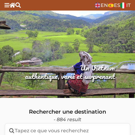
EN
ES
IT
Un Vietnam
authentique, varié et surprenant
Rechercher une destination
- 884 result