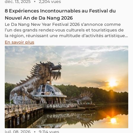
déc. 13, 2025
2,204 vues
8 Expériences Incontournables au Festival du
Nouvel An de Da Nang 2026
Le Da Nang New Year Festival 2026 s’annonce comme
l’un des grands rendez-vous culturels et touristiques de
la région, réunissant une multitude d’activités artistiques,
festives et interactives. L’événement se déroule sur cinq
En savoir plus
jours, du 30 décembre 2025 au 3 janvier 2026, dans
plusieurs lieux emblématiques de la ville.
juil. 08, 2026
9,114 vues