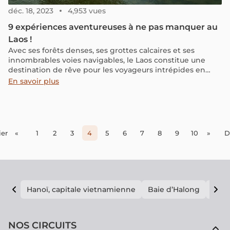
déc. 18, 2023
4,953 vues
9 expériences aventureuses à ne pas manquer au
Laos !
Avec ses forêts denses, ses grottes calcaires et ses
innombrables voies navigables, le Laos constitue une
destination de rêve pour les voyageurs intrépides en
quête d'un coin d'Asie hors des sentiers battus. Que ce
En savoir plus
soit pour faire du kayak, du vélo, de l'escalade, de la
tyrolienne entre des cabanes dans les arbres ou pour
explorer les ruines d'un temple, vous pouvez choisir
votre propre aventure dans ce "pays du million
d'éléphants"
er
«
1
2
3
4
5
6
7
8
9
10
»
D
Hanoï, capitale vietnamienne
Baie d’Halong
E vi
NOS CIRCUITS