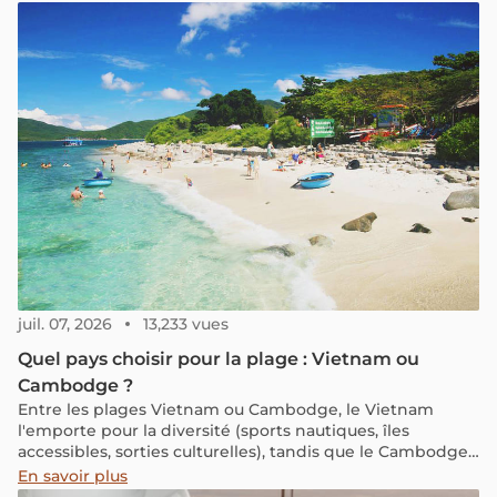
divers éléments à prendre en compte pour estimer le
coût d'un voyage au Cambodge en fonction de sa durée.
juil. 07, 2026
13,233 vues
Quel pays choisir pour la plage : Vietnam ou
Cambodge ?
Entre les plages Vietnam ou Cambodge, le Vietnam
l'emporte pour la diversité (sports nautiques, îles
accessibles, sorties culturelles), tandis que le Cambodge
séduit par ses îles préservées et sa vie nocturne à
En savoir plus
Sihanoukville. Voici comment départager ces deux