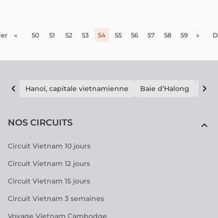
pratiques et des conseils essentiels pour vous permettre
de voyager en toute confiance et tranquillité.
er
«
50
51
52
53
54
55
56
57
58
59
»
D
Hanoï, capitale vietnamienne
Baie d’Halong
E vi
NOS CIRCUITS
Circuit Vietnam 10 jours
Circuit Vietnam 12 jours
Circuit Vietnam 15 jours
Circuit Vietnam 3 semaines
Voyage Vietnam Cambodge