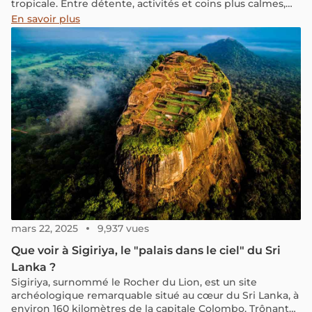
tropicale. Entre détente, activités et coins plus calmes,
elle s’adapte à différents styles de voyage. Dans ce guide
En savoir plus
de Koh Samui, retrouvez les lieux incontournables, les
activités et des conseils pratiques pour organiser votre
séjour.
mars 22, 2025
9,937 vues
Que voir à Sigiriya, le "palais dans le ciel" du Sri
Lanka ?
Sigiriya, surnommé le Rocher du Lion, est un site
archéologique remarquable situé au cœur du Sri Lanka, à
environ 160 kilomètres de la capitale Colombo. Trônant