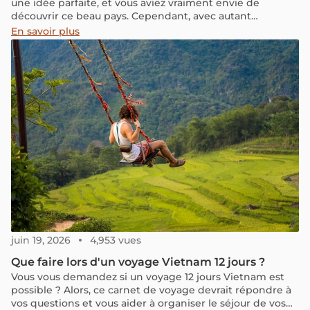
une idée parfaite, et vous aviez vraiment envie de
découvrir ce beau pays. Cependant, avec autant
d'informations disponibles en ligne, planifier votre
En savoir plus
voyage peut sembler accablant. Entre choisir que faire au
Vietnam, où visiter, et manger, les options peuvent
paraître infinies. Cet article a pour but de vous aider à
créer un itinéraire optimisé pour votre séjour. Il vous
propose les activités incontournables à praticiper dans
les 13 plus belles destinations touristiques du Vietnam,
du Nord au Sud. C’est parti!
juin 19, 2026
4,953 vues
Que faire lors d'un voyage Vietnam 12 jours ?
Vous vous demandez si un voyage 12 jours Vietnam est
possible ? Alors, ce carnet de voyage devrait répondre à
vos questions et vous aider à organiser le séjour de vos