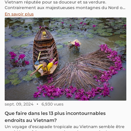
Vietnam réputée pour sa douceur et sa verdure.
Contrairement aux majestueuses montagnes du Nord ou
aux magnifiques plages de la région Centre, le Delta du
En savoir plus
Mékong vous offre des paysages de rizières, de vergers
fruitiers, de rivières sinueuses et de canaux étroits.
Rejoignez-nous pour explorer cette terre unique grâce à
des informations utiles et complètes pour votre voyage.
sept. 09, 2024
6,930 vues
Que faire dans les 13 plus incontournables
endroits au Vietnam?
Un voyage d’escapade tropicale au Vietnam semble être