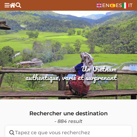
EN
ES
IT
Un Vietnam
authentique, varié et surprenant
Rechercher une destination
- 884 result