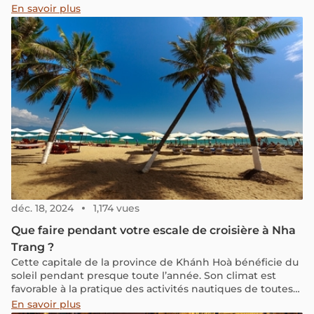
rêves. Suivez donc mes péripéties à travers ce récit !
En savoir plus
déc. 18, 2024
1,174 vues
Que faire pendant votre escale de croisière à Nha
Trang ?
Cette capitale de la province de Khánh Hoà bénéficie du
soleil pendant presque toute l’année. Son climat est
favorable à la pratique des activités nautiques de toutes
sortes.
En savoir plus