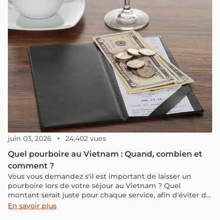
destinations selon vos envies de séjour balnéaire.
juin 03, 2026
24,402 vues
Quel pourboire au Vietnam : Quand, combien et
comment ?
Vous vous demandez s'il est important de laisser un
pourboire lors de votre séjour au Vietnam ? Quel
montant serait juste pour chaque service, afin d'éviter de
donner trop peu, trop, ou de risquer une arnaque ? Dans
En savoir plus
cet article, nous vous fournirons des informations