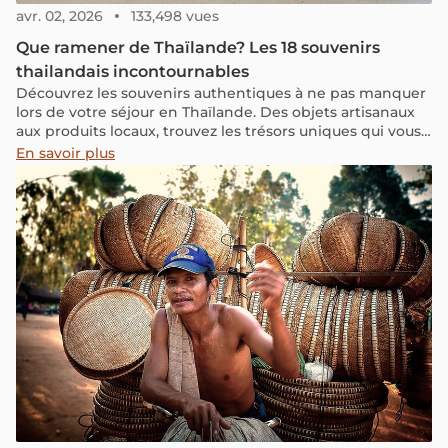
avr. 02, 2026
133,498 vues
Que ramener de Thaïlande? Les 18 souvenirs
thailandais incontournables
Découvrez les souvenirs authentiques à ne pas manquer
lors de votre séjour en Thaïlande. Des objets artisanaux
aux produits locaux, trouvez les trésors uniques qui vous
rappelleront cette expérience exceptionnelle.
En savoir plus