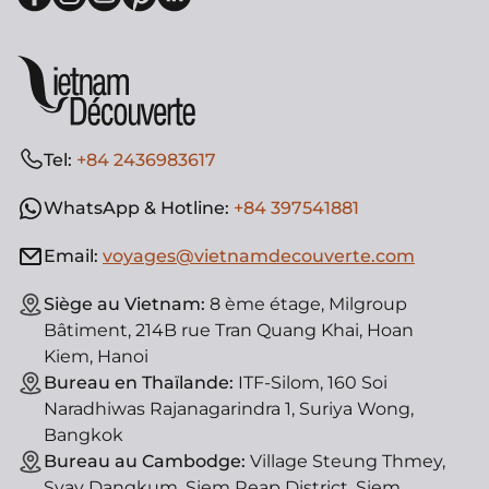
Tel:
+84 2436983617
WhatsApp & Hotline:
+84 397541881
Email:
voyages@vietnamdecouverte.com
Siège au Vietnam:
8 ème étage, Milgroup
Bâtiment, 214B rue Tran Quang Khai, Hoan
Kiem, Hanoi
Bureau en Thaïlande:
ITF-Silom, 160 Soi
Naradhiwas Rajanagarindra 1, Suriya Wong,
Bangkok
Bureau au Cambodge:
Village Steung Thmey,
Svay Dangkum, Siem Reap District, Siem