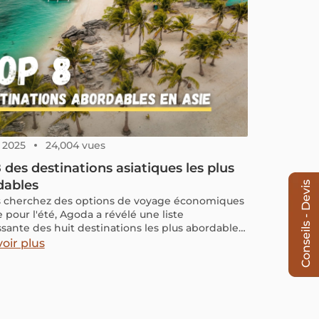
, 2025
24,004 vues
 des destinations asiatiques les plus
dables
Conseils - Devis
s cherchez des options de voyage économiques
 pour l'été, Agoda a révélé une liste
ssante des huit destinations les plus abordables
e logement. Voici un aperçu plus détaillé de ces
oir plus
ations, qui combinent charme local et coûts
s pour séduire les voyageurs de tous horizons.