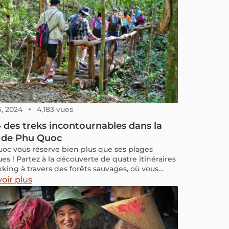
6, 2024
4,183 vues
 des treks incontournables dans la
t de Phu Quoc
oc vous réserve bien plus que ses plages
ues ! Partez à la découverte de quatre itinéraires
kking à travers des forêts sauvages, où vous
z traverser des ruisseaux, vous enfoncer dans la
oir plus
, explorer des grottes et contempler des
es naturels d'une grande diversité.