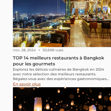
nov. 28, 2024
30,698 vues
TOP 14 meilleurs restaurants à Bangkok
pour les gourmets
Explorez les délices culinaires de Bangkok en 2024
avec notre sélection des meilleurs restaurants.
Régalez-vous avec des expériences gastronomiques
uniques.
En savoir plus