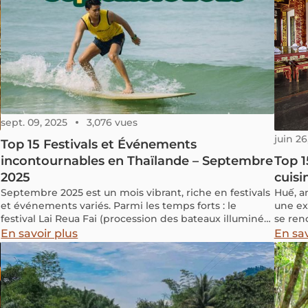
sept. 09, 2025
3,076 vues
juin 26
Top 15 Festivals et Événements
incontournables en Thaïlande – Septembre
Top 1
2025
cuisi
Septembre 2025 est un mois vibrant, riche en festivals
Huế, a
et événements variés. Parmi les temps forts : le
une ex
festival Lai Reua Fai (procession des bateaux illuminés)
se ren
et la tradition bouddhiste unique de la cérémonie Um
ses pl
En savoir plus
En sav
Phra Dam Nam. Si vous voyagez en Thaïlande ce mois-
chaque
ci, voici les 15 expériences à ne pas manquer :
manqu