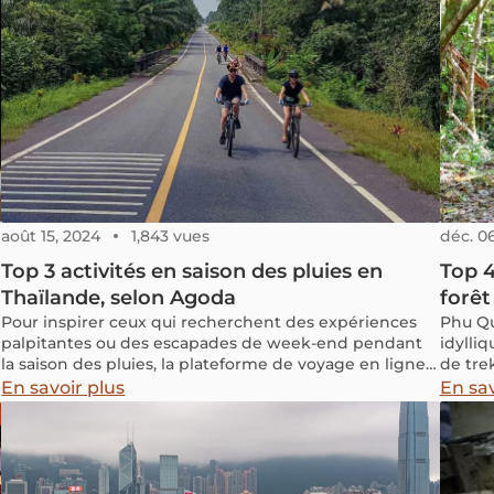
août 15, 2024
1,843 vues
déc. 0
Top 3 activités en saison des pluies en
Top 4
Thaïlande, selon Agoda
forê
Pour inspirer ceux qui recherchent des expériences
Phu Qu
palpitantes ou des escapades de week-end pendant
idylliq
la saison des pluies, la plateforme de voyage en ligne
de tre
Agoda propose des activités sportives soigneusement
pourre
En savoir plus
En sav
sélectionnées, idéales pour satisfaire votre envie
jungle
d'évasion, que ce soit sur une plage sereine ou dans
paysag
des montagnes verdoyantes.