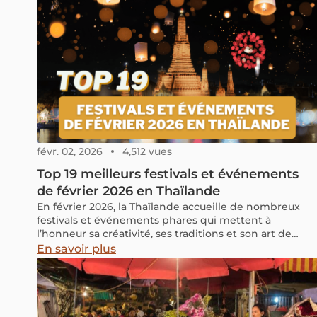
févr. 02, 2026
4,512 vues
Top 19 meilleurs festivals et événements
de février 2026 en Thaïlande
En février 2026, la Thaïlande accueille de nombreux
festivals et événements phares qui mettent à
l’honneur sa créativité, ses traditions et son art de
vivre. De Bangkok à Chiang Mai, en passant par des
En savoir plus
célébrations culturelles, artistiques et festives, le pays
offre tout au long du mois une atmosphère vibrante et
riche en découvertes.