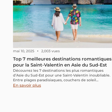
mai 10, 2025
2,003 vues
Top 7 meilleures destinations romantiques
pour la Saint-Valentin en Asie du Sud-Est
Découvrez les 7 destinations les plus romantiques
d’Asie du Sud-Est pour une Saint-Valentin inoubliable.
Entre plages paradisiaques, couchers de soleil
spectaculaires et expériences uniques à deux, ces
En savoir plus
lieux magiques vous promettent des souvenirs
impérissables.