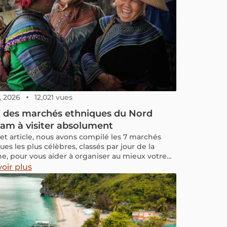
, 2026
12,021 vues
7 des marchés ethniques du Nord
am à visiter absolument
et article, nous avons compilé les 7 marchés
es les plus célèbres, classés par jour de la
e, pour vous aider à organiser au mieux votre
 et vivre une expérience unique lors de votre
oir plus
 dans le Nord du Vietnam.