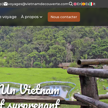
p)
voyages@vietnamdecouverte.com
En
Es
It
e voyage
À propos
Nous contacter
Un Vietnam
et surprenant