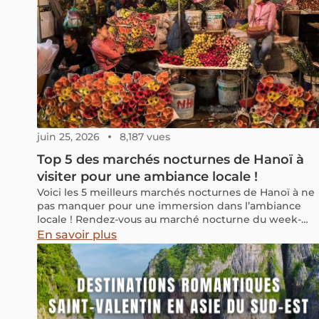
juin 25, 2026
8,187 vues
Top 5 des marchés nocturnes de Hanoï à
visiter pour une ambiance locale !
Voici les 5 meilleurs marchés nocturnes de Hanoï à ne
pas manquer pour une immersion dans l’ambiance
locale ! Rendez-vous au marché nocturne du week-
end lorsque vous êtes à Hanoï : il offre tout ce que
En savoir plus
vous pouvez désirer, que ce soit une expérience
touristique animée ou une atmosphère
authentiquement locale.