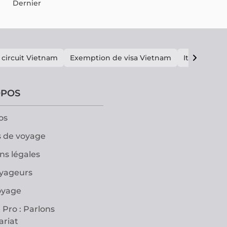
Dernier
 circuit Vietnam
Exemption de visa Vietnam
Itinéraire V
OPOS
os
 de voyage
ns légales
oyageurs
oyage
 Pro : Parlons
ariat