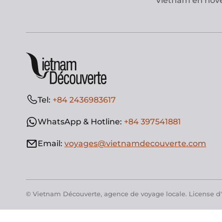
Vietnam en no
Tel:
+84 2436983617
WhatsApp & Hotline:
+84 397541881
Email:
voyages@vietnamdecouverte.com
© Vietnam Découverte, agence de voyage locale. License d