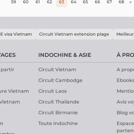
59
60
61
62
63
64
65
66
67
68
»
E visa Vietnam
Circuit Vietnam extension plage
Meilleur
YAGES
INDOCHINE & ASIE
À PR
partir
Circuit Vietnam
A prop
Circuit Cambodge
Ebooks
ure Vietnam
Circuit Laos
Mentio
 Vietnam
Circuit Thailande
Avis v
Circuit Birmanie
Blog v
am
Toute Indochine
Espace
parten