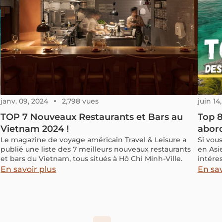
janv. 09, 2024
2,798 vues
juin 14
TOP 7 Nouveaux Restaurants et Bars au
Top 8
Vietnam 2024 !
abor
Le magazine de voyage américain Travel & Leisure a
Si vou
publié une liste des 7 meilleurs nouveaux restaurants
en Asie
et bars du Vietnam, tous situés à Hô Chi Minh-Ville.
intére
pour l
En savoir plus
En sav
destin
réduit