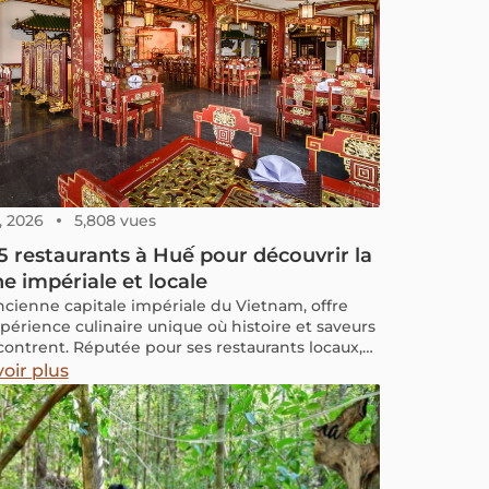
, 2026
5,808 vues
5 restaurants à Huế pour découvrir la
ne impériale et locale
ncienne capitale impériale du Vietnam, offre
périence culinaire unique où histoire et saveurs
contrent. Réputée pour ses restaurants locaux,
ats royaux et ses marchés de street food animés,
oir plus
 établissement propose une spécialité à ne pas
er.