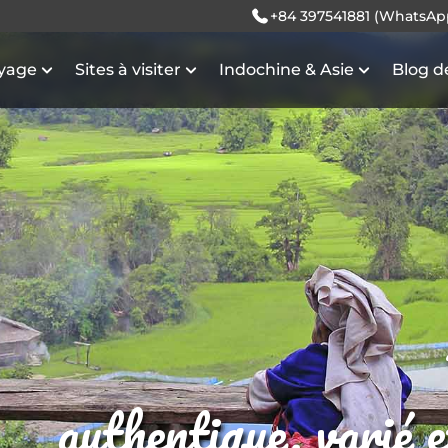
+84 397541881 (WhatsAp
oyage
Sites à visiter
Indochine & Asie
Blog d
authentique, varié 