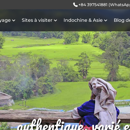
+84 397541881 (WhatsAp
oyage
Sites à visiter
Indochine & Asie
Blog d
authentique, varié 