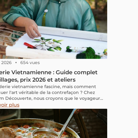
, 2026
654 vues
erie Vietnamienne : Guide complet
illages, prix 2026 et ateliers
derie vietnamienne fascine, mais comment
uer l'art véritable de la contrefaçon ? Chez
m Découverte, nous croyons que le voyageur
 la vérité. Nous avons exploré les recoins des
oir plus
es de brodeurs pour vous offrir une carte précise
udgets réels aux itinéraires logistiques pour
ộng et Lùng Tám.