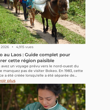
, 2026
4,915 vues
 au Laos : Guide complet pour
rer cette région paisible
s avez un voyage prévu vers le nord-ouest du
ne manquez pas de visiter Bokeo. En 1983, cette
ce a été créée lorsqu'elle a été séparée de
Prabang. Le nom "Bokeo" vient du mot lao qui
oir plus
ie « mine de jade », probablement en raison de la
se de la province en pierres précieuses.