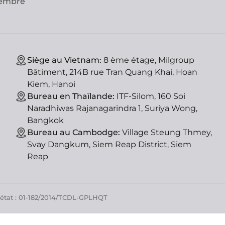
vembre
Siège au Vietnam:
8 ème étage, Milgroup
Bâtiment, 214B rue Tran Quang Khai, Hoan
Kiem, Hanoi
Bureau en Thaïlande:
ITF-Silom, 160 Soi
Naradhiwas Rajanagarindra 1, Suriya Wong,
Bangkok
Bureau au Cambodge:
Village Steung Thmey,
Svay Dangkum, Siem Reap District, Siem
Reap
'état : 01-182/2014/TCDL-GPLHQT