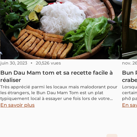
juin 30, 2023
20,526 vues
nov. 26
Bun Dau Mam tom et sa recette facile à
Bun R
réaliser
crab
Très apprécié parmi les locaux mais malodorant pour
Lorsqu
les étrangers, le Bun Dau Mam Tom est un plat
certai
typiquement local à essayer une fois lors de votre
phở pa
voyage au Vietnam
mì cro
En savoir plus
En sav
d'être
raffiné
concen
savour
d'une 