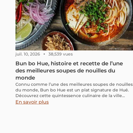
profiter pleinement ? Ce guide est fait pour vous.
Préparez votre poncho et laissez la magie du Mékong
vous emporter !
juil. 10, 2026
38,539 vues
Bun bo Hue, histoire et recette de l’une
des meilleures soupes de nouilles du
monde
Connu comme l’une des meilleures soupes de nouilles
du monde, Bun bo Hue est un plat signature de Hué.
Découvrez cette quintessence culinaire de la ville
impériale dans notre article!
En savoir plus