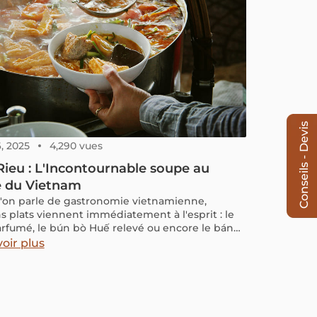
Conseils - Devis
, 2025
4,290 vues
ieu : L'Incontournable soupe au
e du Vietnam
'on parle de gastronomie vietnamienne,
ns plats viennent immédiatement à l'esprit : le
rfumé, le bún bò Huế relevé ou encore le bánh
ustillant. Mais un autre mets mérite tout autant
oir plus
 dégusté : le bún riêu. Cette soupe de nouilles
e, à base de crabe d'eau douce, est un véritable
tré de saveurs vietnamiennes. Son bouillon
eux, à la fois acidulé et umami, s'accompagne
garniture généreuse, offrant une expérience