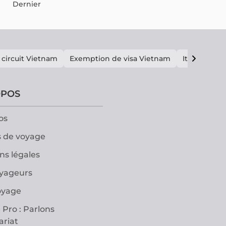
ive unique.
Dernier
 circuit Vietnam
Exemption de visa Vietnam
Itinéraire V
OPOS
os
 de voyage
ns légales
oyageurs
oyage
 Pro : Parlons
ariat