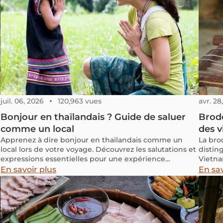
juil. 06, 2026
120,963 vues
avr. 28
Bonjour en thaïlandais ? Guide de saluer
Brod
comme un local
des v
Apprenez à dire bonjour en thaïlandais comme un
La bro
local lors de votre voyage. Découvrez les salutations et
disting
expressions essentielles pour une expérience
Vietna
authentique.
mérite
En savoir plus
En sav
villag
: des b
Quất Đ