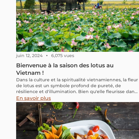
juin 12, 2024
6,075 vues
Bienvenue à la saison des lotus au
Vietnam !
Dans la culture et la spiritualité vietnamiennes, la fleur
de lotus est un symbole profond de pureté, de
résilience et d'illumination. Bien qu'elle fleurisse dans
les eaux boueuses des étangs et des lacs, elle émerge
En savoir plus
intacte et radieuse, incarnant la notion de vertu
surgissant de l'adversité. Célébrée dans les chansons
populaires et les poèmes vietnamiens, la fleur de lotus
est un symbole chéri à travers tout le pays.