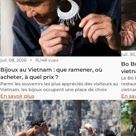
juil. 30
juil. 08, 2026
15,148 vues
Bo Bu
Bijoux au Vietnam : que ramener, où
vietn
acheter, à quel prix ?
Le Bò 
Parmi les souvenirs les plus appréciés des visiteurs au
restau
Vietnam, les bijoux occupent une place de choix
vietnam
En savoir plus
En sav