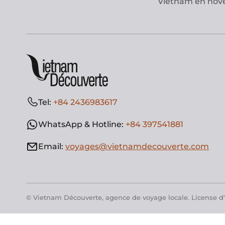
Vietnam en no
Tel:
+84 2436983617
WhatsApp & Hotline:
+84 397541881
Email:
voyages@vietnamdecouverte.com
© Vietnam Découverte, agence de voyage locale. License d