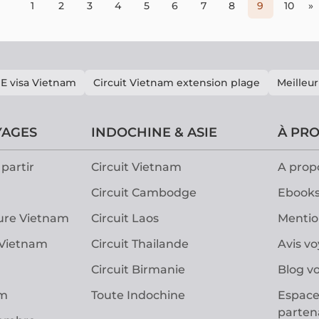
gustat
1
2
3
4
5
6
7
8
9
10
»
E visa Vietnam
Circuit Vietnam extension plage
Meilleur
YAGES
INDOCHINE & ASIE
À PR
partir
Circuit Vietnam
A prop
Circuit Cambodge
Ebooks
ure Vietnam
Circuit Laos
Mentio
 Vietnam
Circuit Thailande
Avis v
Circuit Birmanie
Blog v
am
Toute Indochine
Espace
parten