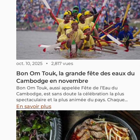
oct. 10, 2025
2,817 vues
Bon Om Touk, la grande fête des eaux du
Cambodge en novembre
Bon Om Touk, aussi appelée Fête de l’Eau du
Cambodge, est sans doute la célébration la plus
spectaculaire et la plus animée du pays. Chaque
année, cet événement haut en couleur attire des
En savoir plus
millions d’habitants et de voyageurs, tous impatients
de vivre au rythme des traditions culturelles du
Cambodge et de ressentir l’énergie joyeuse des
rivières en fête. Vous souhaitez en savoir plus sur ses
origines ou simplement découvrir comment en