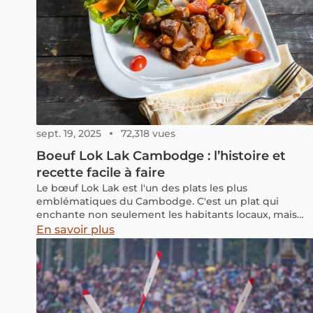
sept. 19, 2025
72,318 vues
Boeuf Lok Lak Cambodge : l’histoire et
recette facile à faire
Le bœuf Lok Lak est l'un des plats les plus
emblématiques du Cambodge. C'est un plat qui
enchante non seulement les habitants locaux, mais
également les voyageurs étrangers. Dans cet article,
En savoir plus
nous vous invitons à découvrir le bœuf Lok Lak et sa
recette facile à réaliser, ainsi que les meilleurs endroits
pour déguster ce plat lors de votre séjour au
Cambodge.