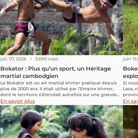
juil. 07, 2026
3,690 vues
juin 19
Bokator : Plus qu’un sport, un Héritage
Bokeo
martial cambodgien
explo
Le Bokator est un art martial khmer pratiqué depuis
Si vou
plus de 2000 ans. Il était utilisé par l’Empire khmer,
Laos, 
dont le territoire s’étendait autrefois sur une grande
provin
partie de l’actuelle Thaïlande, du Laos et du Vietnam.
Luang 
En savoir plus
En sav
Des reliefs sculptés et des fouilles archéologiques,
signif
notamment à Angkor et dans plusieurs provinces du
riches
Cambodge, attestent de son existence depuis la
période néolithique.