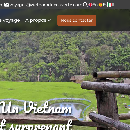
p)
voyages@vietnamdecouverte.com
En
Es
It
e voyage
À propos
Nous contacter
Un Vietnam
et surprenant