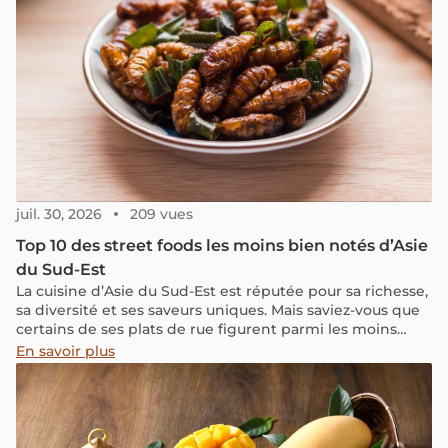
juil. 30, 2026
209 vues
Top 10 des street foods les moins bien notés d’Asie
du Sud-Est
La cuisine d’Asie du Sud-Est est réputée pour sa richesse,
sa diversité et ses saveurs uniques. Mais saviez-vous que
certains de ses plats de rue figurent parmi les moins
bien notés par TasteAtlas ? Voici le classement.
En savoir plus