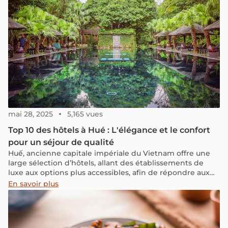
mai 28, 2025
5,165 vues
Top 10 des hôtels à Hué : L'élégance et le confort
pour un séjour de qualité
Huế, ancienne capitale impériale du Vietnam offre une
large sélection d’hôtels, allant des établissements de
luxe aux options plus accessibles, afin de répondre aux
besoins de tous les types de voyageurs. Dans cet article,
En savoir plus
nous vous proposons une sélection des 10 meilleurs
hôtels à Huế, adaptés à différents budgets, pour un
séjour pratique et agréable.