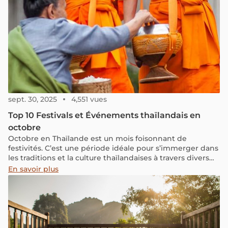
sept. 30, 2025
4,551 vues
Top 10 Festivals et Événements thaïlandais en
octobre
Octobre en Thaïlande est un mois foisonnant de
festivités. C’est une période idéale pour s’immerger dans
les traditions et la culture thaïlandaises à travers divers
événements tels que la Procession royale des barges, la
En savoir plus
fin du carême bouddhique ou encore le Festival
végétarien. Si vous prévoyez un voyage en Thaïlande ce
mois-ci, voici quelques célébrations à ne pas manquer –
notez bien les dates !