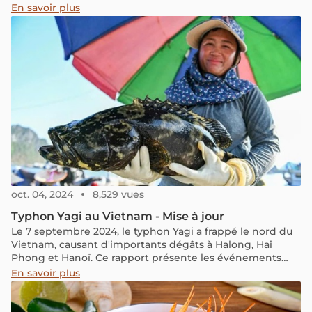
en tête de liste le tabac vietnamien ou le "Thuoc Lao".
En savoir plus
Vous êtes-vous déjà demandé ce qui compose
exactement ce tabac spécial connu sous le nom de
Thuoc Lao parmi les habitants ?
oct. 04, 2024
8,529 vues
Typhon Yagi au Vietnam - Mise à jour
Le 7 septembre 2024, le typhon Yagi a frappé le nord du
Vietnam, causant d'importants dégâts à Halong, Hai
Phong et Hanoï. Ce rapport présente les événements
survenus, la situation actuelle des zones touchées, ainsi
En savoir plus
que les efforts de réparation et de reprise de la vie locale.