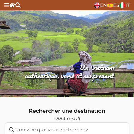
EN
ES
IT
Un Vietnam
authentique, varié et surprenant
Rechercher une destination
- 884 result