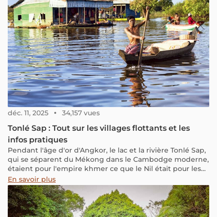
déc. 11, 2025
34,157 vues
Tonlé Sap : Tout sur les villages flottants et les
infos pratiques
Pendant l'âge d'or d'Angkor, le lac et la rivière Tonlé Sap,
qui se séparent du Mékong dans le Cambodge moderne,
étaient pour l'empire khmer ce que le Nil était pour les
Égyptiens. Pour en savoir plus sur les choses à voir et à
En savoir plus
faire à Tonlé Sap, découvrez notre article ci-dessous.