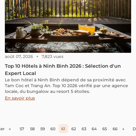
août 07, 2026
7,823 vues
Top 10 Hôtels à Ninh Bình 2026 : Sélection d'un
Expert Local
Le bon hôtel à Ninh Bình dépend de sa proximité avec
Tam Coc et Trang An. Top 10 2026 vérifié par une agence
locale, du bungalow au resort 5 étoiles.
En savoir plus
er
«
57
58
59
60
61
62
63
64
65
66
»
D