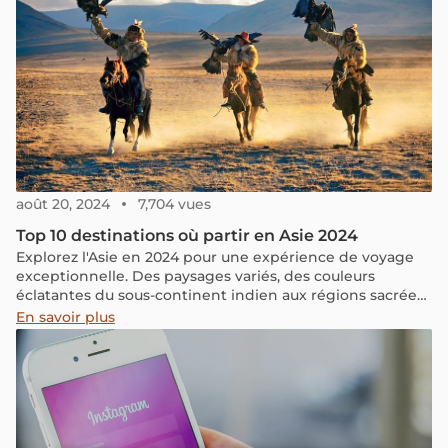
août 20, 2024
7,704 vues
Top 10 destinations où partir en Asie 2024
Explorez l'Asie en 2024 pour une expérience de voyage
exceptionnelle. Des paysages variés, des couleurs
éclatantes du sous-continent indien aux régions sacrées
de l'Himalaya, des déserts aux plages sublimes du golfe
En savoir plus
de Thaïlande, découvrez une diversité d'expériences
uniques. Découvrez les 10 destinations incontournables
sélectionnées par des magazines réputés tels que CN
Traveler, Travel + Leisure et National Geographic Traveler
pour planifier votre voyage idéal