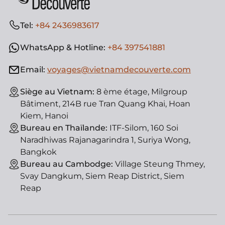
Tel:
+84 2436983617
WhatsApp & Hotline:
+84 397541881
Email:
voyages@vietnamdecouverte.com
Siège au Vietnam:
8 ème étage, Milgroup
Bâtiment, 214B rue Tran Quang Khai, Hoan
Kiem, Hanoi
Bureau en Thaïlande:
ITF-Silom, 160 Soi
Naradhiwas Rajanagarindra 1, Suriya Wong,
Bangkok
Bureau au Cambodge:
Village Steung Thmey,
Svay Dangkum, Siem Reap District, Siem
Reap