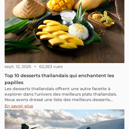
sept. 12, 2025
62,263 vues
Top 10 desserts thaïlandais qui enchantent les
papilles
Les desserts thaïlandais offrent une autre facette à
explorer dans l'univers des meilleurs plats thaïlandais.
Nous avons dressé une liste des meilleurs desserts
thaïlandais que vous devriez absolument découvrir.
En savoir plus
Faites défiler vers le bas pour découvrir les meilleurs
endroits qui devraient figurer en tête de votre liste des
lieux incontournables pour déguster ces délices sucrés.