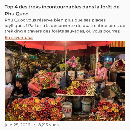
Top 4 des treks incontournables dans la forêt de
Phu Quoc
Phu Quoc vous réserve bien plus que ses plages
idylliques ! Partez à la découverte de quatre itinéraires de
trekking à travers des forêts sauvages, où vous pourrez
traverser des ruisseaux, vous enfoncer dans la jungle,
En savoir plus
explorer des grottes et contempler des paysages
naturels d'une grande diversité.
juin 25, 2026
8,215 vues