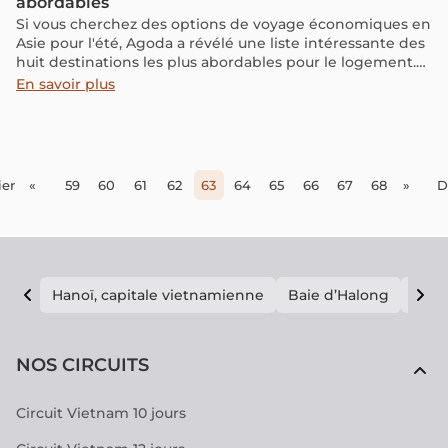
abordables
Si vous cherchez des options de voyage économiques en
Asie pour l'été, Agoda a révélé une liste intéressante des
huit destinations les plus abordables pour le logement.
Voici un aperçu plus détaillé de ces destinations, qui
En savoir plus
combinent charme local et coûts réduits pour séduire les
voyageurs de tous horizons.
er
«
59
60
61
62
63
64
65
66
67
68
»
D
Hanoï, capitale vietnamienne
Baie d’Halong
E vi
NOS CIRCUITS
Circuit Vietnam 10 jours