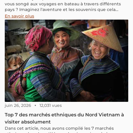
vous songé aux voyages en bateau à travers différents
pays ? Imaginez l'aventure et les souvenirs que cela
pourrait créer... Des journées entières en mer ou le long
En savoir plus
du Mékong, suivies de la découverte de superbes villes
tout au long du parcours... C'est captivant ! Pour
démarrer votre prochain projet de voyage, voici cinq
croisières exceptionnelles vers des destinations phares
en Asie. Espérons que cela enrichira votre expérience de
voyage !
juin 26, 2026
12,031 vues
Top 7 des marchés ethniques du Nord Vietnam à
visiter absolument
Dans cet article, nous avons compilé les 7 marchés