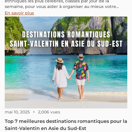
ethniques les plus célèbres, classés par jour de la
semaine, pour vous aider à organiser au mieux votre
visite et vivre une expérience unique lors de votre séjour
En savoir plus
dans le Nord du Vietnam.
mai 10, 2025
2,006 vues
Top 7 meilleures destinations romantiques pour la
Saint-Valentin en Asie du Sud-Est