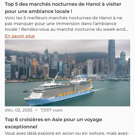
Top 5 des marchés nocturnes de Hanoï à visiter
pour une ambiance locale !
Voici les 5 meilleurs marchés nocturnes de Hanoï à ne
pas manquer pour une immersion dans l’ambiance
locale ! Rendez-vous au marché nocturne du week-end
lorsque vous êtes à Hanoï : il offre tout ce que vous
En savoir plus
pouvez désirer, que ce soit une expérience touristique
animée ou une atmosphère authentiquement locale.
déc. 02, 2025
7,937 vues
Top 6 croisières en Asie pour un voyage
exceptionnel
Vous avez déjà exploré en avion ou en voiture, mais avez-