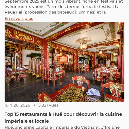
Septembre 2025 est un mois vibrant, riche en festivals et
événements variés. Parmi les temps forts : le festival Lai
Reua Fai (procession des bateaux illuminés) et la
tradition bouddhiste unique de la cérémonie Um Phra
En savoir plus
Dam Nam. Si vous voyagez en Thaïlande ce mois-ci, voici
les 15 expériences à ne pas manquer :
juin 26, 2026
5,821 vues
Top 15 restaurants à Huế pour découvrir la cuisine
impériale et locale
Huế, ancienne capitale impériale du Vietnam, offre une