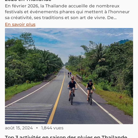
En février 2026, la Thaïlande accueille de nombreux
festivals et événements phares qui mettent à l’honneur
sa créativité, ses traditions et son art de vivre. De
Bangkok à Chiang Mai, en passant par des célébrations
En savoir plus
culturelles, artistiques et festives, le pays offre tout au
long du mois une atmosphère vibrante et riche en
découvertes.
août 15, 2024
1,844 vues
Top 3 activités en saison des pluies en Thaïlande,