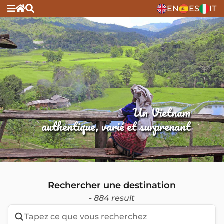
EN
ES
IT
Un Vietnam
authentique, varié et surprenant
Rechercher une destination
- 884 result