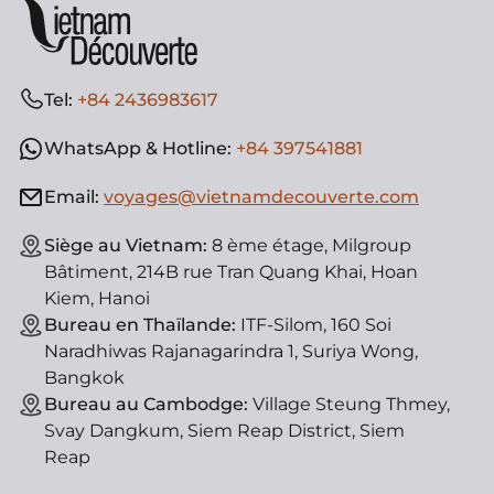
Tel:
+84 2436983617
WhatsApp & Hotline:
+84 397541881
Email:
voyages@vietnamdecouverte.com
Siège au Vietnam:
8 ème étage, Milgroup
Bâtiment, 214B rue Tran Quang Khai, Hoan
Kiem, Hanoi
Bureau en Thaïlande:
ITF-Silom, 160 Soi
Naradhiwas Rajanagarindra 1, Suriya Wong,
Bangkok
Bureau au Cambodge:
Village Steung Thmey,
Svay Dangkum, Siem Reap District, Siem
Reap