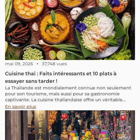
mai 09, 2026
37,748 vues
Cuisine thaï : Faits intéressants et 10 plats à
essayer sans tarder !
La Thaïlande est mondialement connue non seulement
pour son tourisme, mais aussi pour sa gastronomie
captivante. La cuisine thaïlandaise offre un véritable
festin pour les sens et constitue souvent une motivation
En savoir plus
clé pour les voyageurs désireux d'explorer ce pays du
sourire.