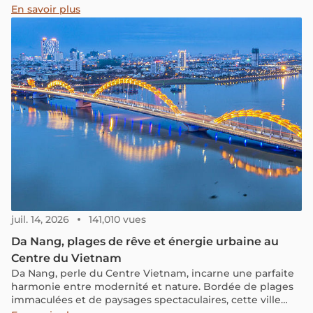
visiteurs à Da Nang Downtown, la destination nocturne
En savoir plus
la plus branchée de la ville, où chaque visite réserve des
surprises.
juil. 14, 2026
141,010 vues
Da Nang, plages de rêve et énergie urbaine au
Centre du Vietnam
Da Nang, perle du Centre Vietnam, incarne une parfaite
harmonie entre modernité et nature. Bordée de plages
immaculées et de paysages spectaculaires, cette ville