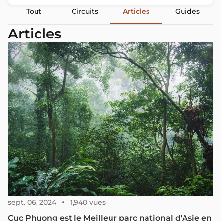
Tout
Circuits
Articles
Guides
Articles
sept. 06, 2024
1,940 vues
Cuc Phuong est le Meilleur parc national d'Asie en