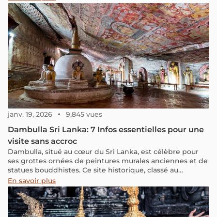
romantiques et son héritage architectural colonial en
font l'une des destinations les plus attachantes du
Vietnam.
janv. 19, 2026
9,845 vues
Dambulla Sri Lanka: 7 Infos essentielles pour une
visite sans accroc
Dambulla, situé au cœur du Sri Lanka, est célèbre pour
ses grottes ornées de peintures murales anciennes et de
statues bouddhistes. Ce site historique, classé au
patrimoine mondial de l'UNESCO, offre aux visiteurs une
En savoir plus
immersion unique dans l'histoire et la spiritualité du
pays.