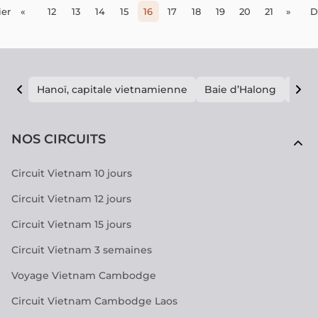
signification, les techniques, le processus de formation
er
«
12
13
14
15
16
17
18
19
20
21
»
D
ainsi que la renaissance de la danse Apsara à travers les
époques.
Hanoï, capitale vietnamienne
Baie d’Halong
E vi
NOS CIRCUITS
Circuit Vietnam 10 jours
Circuit Vietnam 12 jours
Circuit Vietnam 15 jours
Circuit Vietnam 3 semaines
Voyage Vietnam Cambodge
Circuit Vietnam Cambodge Laos