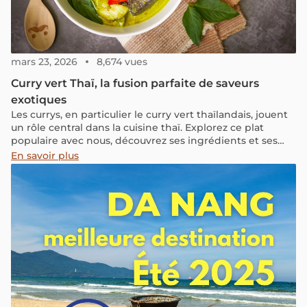
mars 23, 2026
8,674 vues
Curry vert Thaï, la fusion parfaite de saveurs
exotiques
Les currys, en particulier le curry vert thaïlandais, jouent
un rôle central dans la cuisine thaï. Explorez ce plat
populaire avec nous, découvrez ses ingrédients et ses
recettes faciles à réaliser chez vous. Venez savourer la
En savoir plus
cuisine thaïlandaise avec nous.