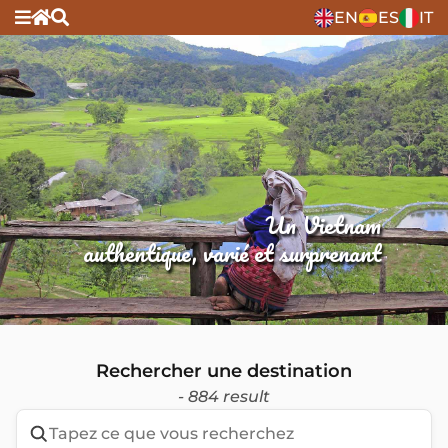
EN
ES
IT
Un Vietnam
authentique, varié et surprenant
Rechercher une destination
- 884 result