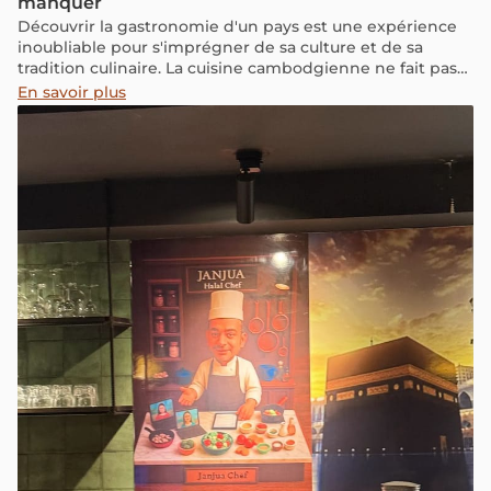
manquer
Découvrir la gastronomie d'un pays est une expérience
inoubliable pour s'imprégner de sa culture et de sa
tradition culinaire. La cuisine cambodgienne ne fait pas
exception et offre une variété de saveurs et de plats qui
En savoir plus
raviront tous les palais.