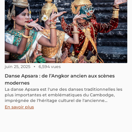
juin 25, 2025
6,594 vues
Danse Apsara : de l’Angkor ancien aux scènes
modernes
La danse Apsara est l'une des danses traditionnelles les
plus importantes et emblématiques du Cambodge,
imprégnée de l'héritage culturel de l'ancienne
civilisation khmère. Sculptée sur les bas-reliefs d'Angkor
En savoir plus
Wat depuis le IXe siècle, cette danse n'est pas seulement
une forme d'art, mais elle revêt également une
dimension spirituelle, étroitement liée à l'histoire et aux
légendes khmères. Cet article explorera les origines, la