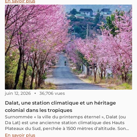
raffinée séduit par son art de vivre paisible et son
En savoir plus
atmosphère vibrante. À quelques kilomètres de Hoi An,
elle dévoile une richesse culturelle et gastronomique
remarquable. Da Nang a été classée parmi les 11
meilleures destinations asiatiques de l’année dernière et
demeure le seul représentant du Vietnam dans cette
prestigieuse sélection du magazine américain Condé
Nast Traveler. Pour une immersion complète et
inoubliable, découvrez notre guide exclusif des
incontournables de Da Nang.
juin 12, 2026
36,706 vues
Dalat, une station climatique et un héritage
colonial dans les tropiques
Surnommée « la ville du printemps éternel », Dalat (ou
Da Lat) est une ancienne station climatique des Hauts
Plateaux du Sud, perchée à 1500 mètres d'altitude. Son
climat frais toute l'année, ses forêts de pins, ses lacs
En savoir plus