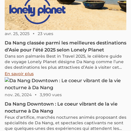
avr. 25, 2025
23 vues
Da Nang classée parmi les meilleures destinations
d’Asie pour l’été 2025 selon Lonely Planet
Dans son palmarès Best in Travel 2025, le célèbre guide
de voyage Lonely Planet désigne Da Nang comme l’une
des destinations les plus attractives d’Asie à visiter cet
été. Entre plages de rêve, patrimoine culturel et coût de
En savoir plus
la vie abordable, cette ville dynamique s’impose comme
une escale incontournable.
nov. 26, 2024
3,990 vues
Da Nang Downtown : Le coeur vibrant de la vie
nocturne à Da Nang
Feux d'artifice, marchés nocturnes animés proposant des
spécialités de Da Nang, et spectacles captivants ne sont
que quelques-unes des expériences qui attendent les