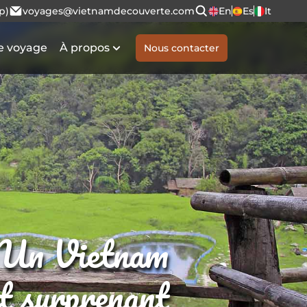
p)
voyages@vietnamdecouverte.com
En
Es
It
e voyage
À propos
Nous contacter
Un Vietnam
et surprenant