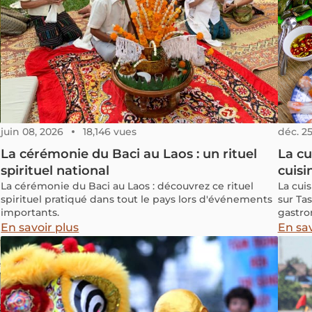
Huy Ng
chaque
article
prépar
mémora
juin 08, 2026
18,146 vues
déc. 25
La cérémonie du Baci au Laos : un rituel
La cu
spirituel national
cuisi
La cérémonie du Baci au Laos : découvrez ce rituel
La cui
spirituel pratiqué dans tout le pays lors d'événements
sur Tas
importants.
gastro
bo, le
En savoir plus
En sav