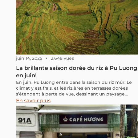
juin 14, 2025
2,648 vues
La brillante saison dorée du riz à Pu Luong
en juin!
En juin, Pu Luong entre dans la saison du riz mûr. Le
climat y est frais, et les rizières en terrasses dorées
s’étendent à perte de vue, dessinant un paysage
naturel d’une beauté envoûtante.
En savoir plus