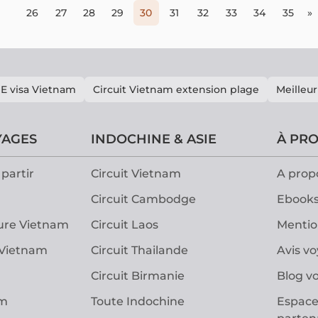
26
27
28
29
30
31
32
33
34
35
»
E visa Vietnam
Circuit Vietnam extension plage
Meilleur
YAGES
INDOCHINE & ASIE
À PR
partir
Circuit Vietnam
A prop
Circuit Cambodge
Ebooks
ure Vietnam
Circuit Laos
Mentio
 Vietnam
Circuit Thailande
Avis v
Circuit Birmanie
Blog v
am
Toute Indochine
Espace