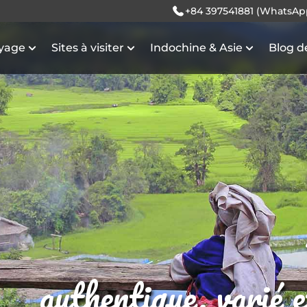
+84 397541881 (WhatsAp
oyage
Sites à visiter
Indochine & Asie
Blog d
authentique, varié 