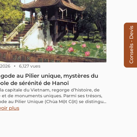
Conseils - Devis
, 2026
6,127 vues
gode au Pilier unique, mystères du
le de sérénité de Hanoï
 la capitale du Vietnam, regorge d’histoire, de
e et de monuments uniques. Parmi ses trésors,
ode au Pilier Unique (Chùa Một Cột) se distingue
l’un des symboles les plus emblématiques.
oir plus
u’est-ce qui rend cette pagode si spéciale ?
t est-elle devenue un puissant symbole de la
ualité vietnamienne ?