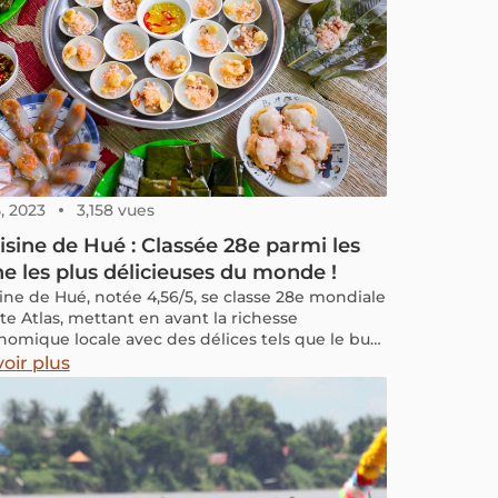
uyen et je viens de Ha Giang. Je connais
 virage et chaque village du parcours. Dans cet
, je partage les informations essentielles pour
er un voyage à moto simple, agréable et
ble sur ces routes de montagne.
, 2023
3,158 vues
isine de Hué : Classée 28e parmi les
ne les plus délicieuses du monde !
sine de Hué, notée 4,56/5, se classe 28e mondiale
te Atlas, mettant en avant la richesse
nomique locale avec des délices tels que le bun
s banh beo et banh bot loc.
oir plus