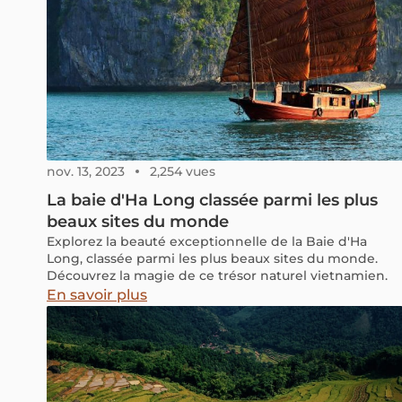
nov. 13, 2023
2,254 vues
La baie d'Ha Long classée parmi les plus
beaux sites du monde
Explorez la beauté exceptionnelle de la Baie d'Ha
Long, classée parmi les plus beaux sites du monde.
Découvrez la magie de ce trésor naturel vietnamien.
En savoir plus