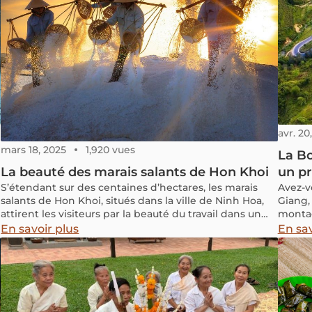
avr. 20
mars 18, 2025
1,920 vues
La Bo
La beauté des marais salants de Hon Khoi
un pr
S’étendant sur des centaines d’hectares, les marais
Avez-v
salants de Hon Khoi, situés dans la ville de Ninh Hoa,
Giang,
attirent les visiteurs par la beauté du travail dans un
montag
cadre naturel.
ses re
En savoir plus
En sav
locale
voyage
l’idée
commen
montre
claireme