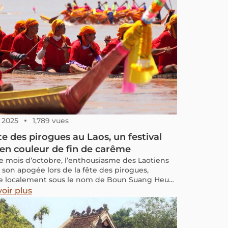
, 2025
1,789 vues
te des pirogues au Laos, un festival
en couleur de fin de carême
 mois d’octobre, l’enthousiasme des Laotiens
t son apogée lors de la fête des pirogues,
 localement sous le nom de Boun Suang Heua.
ée dans tout le pays, cette tradition prend une
oir plus
r particulière à Vientiane, où habitants et
urs se rassemblent sur les rives du Mékong pour
ager leurs équipes préférées.