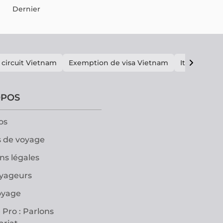
Dernier
 circuit Vietnam
Exemption de visa Vietnam
Itinéraire V
OPOS
os
 de voyage
ns légales
oyageurs
oyage
 Pro : Parlons