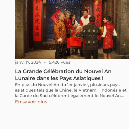
janv. 17, 2024
5,426 vues
La Grande Célébration du Nouvel An
Lunaire dans les Pays Asiatiques !
En plus du Nouvel An du 1er janvier, plusieurs pays
asiatiques tels que la Chine, le Vietnam, l'Indonésie et
la Corée du Sud célèbrent également le Nouvel An
lunaire conformément au calendrier lunaire. Les
En savoir plus
festivités incluent des rituels, des plats traditionnels,
des offrandes de fleurs et des feux d'artifice. Cette
année, le Nouvel An lunaire débutera le 10 février 2024.
Dans cet article, explorons comment différents pays
asiatiques marquent cette occasion spéciale avec leur