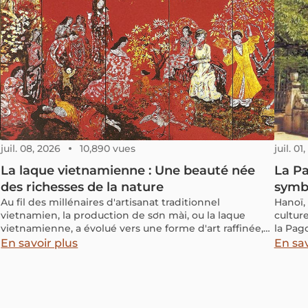
rassembler la communauté dans la joie. Selon les
régions, des styles variés et des origines anciennes
enrichissent encore cette pratique, dévoilant une
histoire profonde qui mérite d’être découverte.
juil. 08, 2026
10,890 vues
juil. 01
La laque vietnamienne : Une beauté née
La Pa
des richesses de la nature
symbo
Au fil des millénaires d'artisanat traditionnel
Hanoï,
vietnamien, la production de sơn mài, ou la laque
cultur
vietnamienne, a évolué vers une forme d'art raffinée,
la Pag
célébrée pour son utilisation de ressources naturelles
comme 
En savoir plus
En sav
et durables. La laque vietnamienne est souvent
Mais q
synonyme du patrimoine culturel, comme en
Commen
témoignent des produits esthétiques et des œuvres
spirit
d'art renommées au Vietnam et dans le monde entier.
s