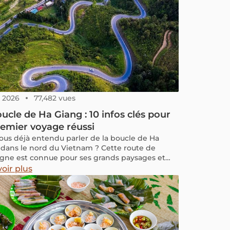
, 2026
77,482 vues
ucle de Ha Giang : 10 infos clés pour
emier voyage réussi
ous déjà entendu parler de la boucle de Ha
 dans le nord du Vietnam ? Cette route de
ne est connue pour ses grands paysages et
ncontres authentiques avec les communautés
oir plus
s. C’est une expérience marquante pour les
urs en solo comme pour les petits groupes. Si
 vous attire mais que vous ne savez pas trop
t commencer, ce guide va vous aider. Rien ne
 la vie quotidienne de la boucle aussi
nt que le regard d’un habitant. Je m’appelle