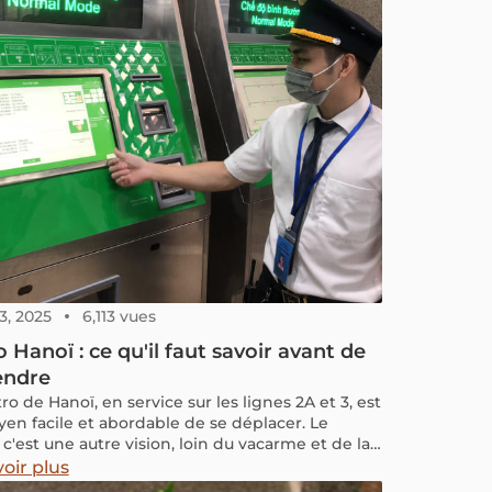
3, 2025
6,113 vues
 Hanoï : ce qu'il faut savoir avant de
endre
o de Hanoï, en service sur les lignes 2A et 3, est
en facile et abordable de se déplacer. Le
c'est une autre vision, loin du vacarme et de la
ation de la capitale vietnamienne.
oir plus