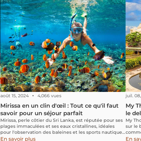
secrets de cette recette locale, des meilleures
adresses aux astuces de dégustation.
août 15, 2024
4,066 vues
juil. 0
Mirissa en un clin d'œil : Tout ce qu'il faut
My Th
savoir pour un séjour parfait
le de
Mirissa, perle côtier du Sri Lanka, est réputée pour ses
My Tho
plages immaculées et ses eaux cristallines, idéales
sur le
pour l'observation des baleines et les sports nautiques.
comme 
Ce village pittoresque offre une expérience
princi
En savoir plus
En sav