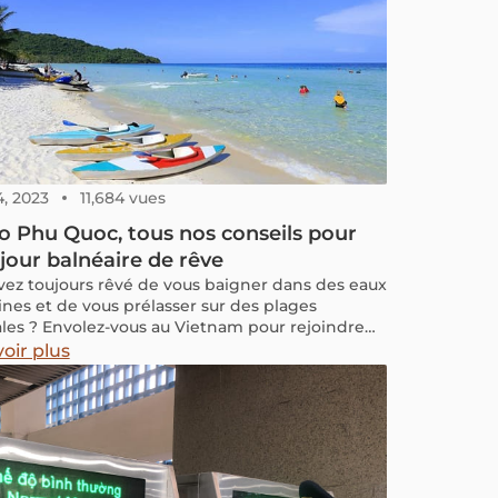
4, 2023
11,684 vues
 Phu Quoc, tous nos conseils pour
jour balnéaire de rêve
vez toujours rêvé de vous baigner dans des eaux
lines et de vous prélasser sur des plages
ales ? Envolez-vous au Vietnam pour rejoindre
ages paradisiaques de l’île de Phu Quoc !
oir plus