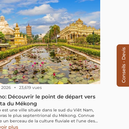
Conseils - Devis
8, 2026
23,619 vues
o: Découvrir le point de départ vers
lta du Mékong
 est une ville située dans le sud du Viêt Nam,
 bras le plus septentrional du Mékong. Connue
un berceau de la culture fluviale et l'une des
pales destinations touristiques du « grenier de
oir plus