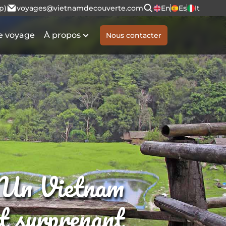
p)
voyages@vietnamdecouverte.com
En
Es
It
e voyage
À propos
Nous contacter
Un Vietnam
et surprenant