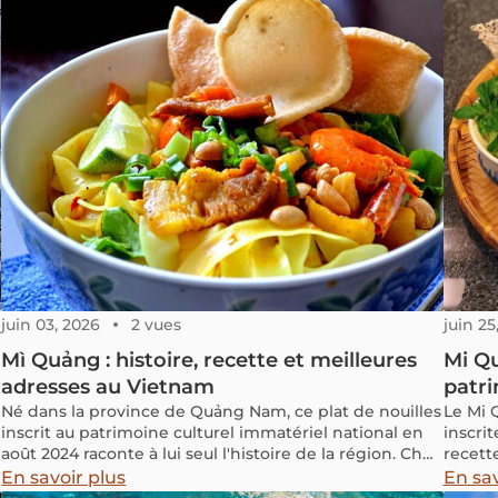
juin 03, 2026
2 vues
juin 25
Mì Quảng : histoire, recette et meilleures
Mi Qu
adresses au Vietnam
patri
Né dans la province de Quảng Nam, ce plat de nouilles
Le Mi 
inscrit au patrimoine culturel immatériel national en
inscri
août 2024 raconte à lui seul l'histoire de la région. Chez
recett
Vietnam Découverte, nous avons arpenté les ruelles
En savoir plus
En sav
de Da Nang et de Hội An pour vous livrer tous les