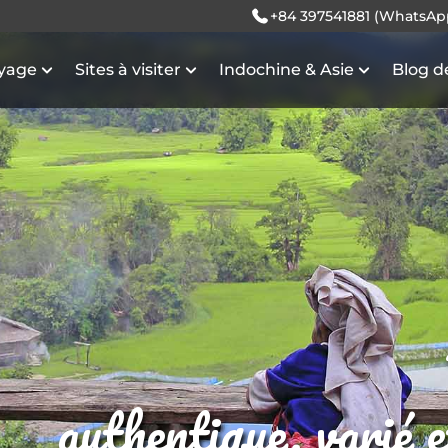
+84 397541881 (WhatsAp
oyage
Sites à visiter
Indochine & Asie
Blog d
authentique, varié 