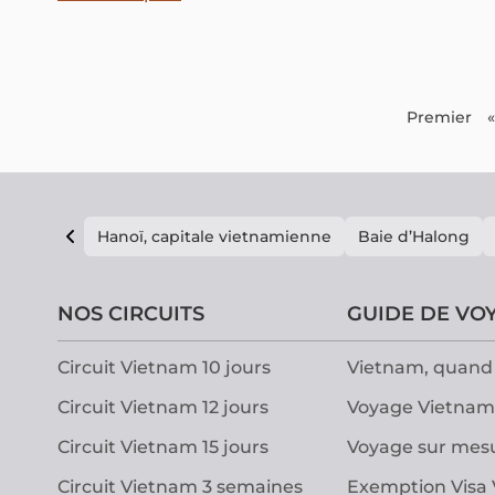
Michelin a augmenté, affirmant la position croissante
du Vietnam sur le chemin de devenir une destination
gastronomique mondiale.
Premier
«
Hanoï, capitale vietnamienne
Baie d’Halong
NOS CIRCUITS
GUIDE DE VO
Circuit Vietnam 10 jours
Vietnam, quand 
Circuit Vietnam 12 jours
Voyage Vietnam
Circuit Vietnam 15 jours
Voyage sur mes
Circuit Vietnam 3 semaines
Exemption Visa