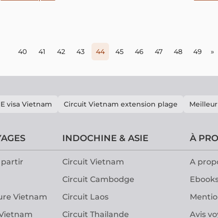
authentique de détente et d'aventure au cœur de la
riz du
nature sri-lankaise.
quête 
idylliq
40
41
42
43
44
45
46
47
48
49
»
E visa Vietnam
Circuit Vietnam extension plage
Meilleur
YAGES
INDOCHINE & ASIE
À PR
partir
Circuit Vietnam
A prop
Circuit Cambodge
Ebooks
ure Vietnam
Circuit Laos
Mentio
 Vietnam
Circuit Thailande
Avis v