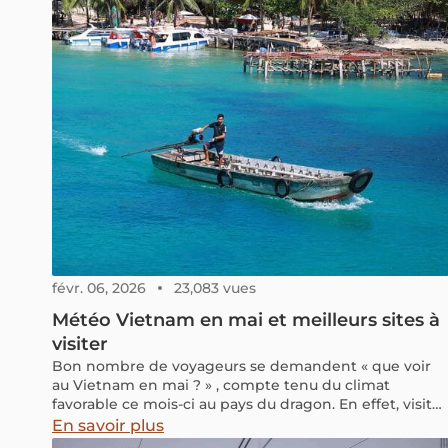
févr. 06, 2026
23,083 vues
Météo Vietnam en mai et meilleurs sites à
visiter
Bon nombre de voyageurs se demandent « que voir
au Vietnam en mai ? » , compte tenu du climat
favorable ce mois-ci au pays du dragon. En effet, visiter
le Vietnam tranquillement avant qu’arrive la canicule
En savoir plus
estivale semble le moment idéal. Dans cet article,