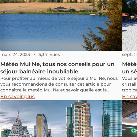
mars 24, 2023
5,341 vues
sept. 1
Météo Mui Ne, tous nos conseils pour un
Météo
séjour balnéaire inoubliable
un sé
Pour profiter au mieux de votre séjour à Mui Ne, nous
Vous a
vous recommandons de consulter cet article pour
cristal
connaître la météo Mui Ne et savoir quelle est la
tropic
meilleure période pour profiter au maximum de vos
les pl
En savoir plus
En sav
vacances à Mui Ne !