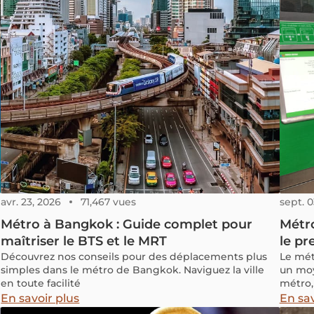
avr. 23, 2026
71,467 vues
sept. 0
Métro à Bangkok : Guide complet pour
Métro
maîtriser le BTS et le MRT
le pr
Découvrez nos conseils pour des déplacements plus
Le métr
simples dans le métro de Bangkok. Naviguez la ville
un moy
en toute facilité
métro, 
circul
En savoir plus
En sav