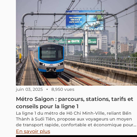
nous vous livrons nos bons plans et nos coups de
cœur en ce qui concerne les plus beaux endroits à voir
au Vietnam en mai.
juin 03, 2025
8,950 vues
Métro Saïgon : parcours, stations, tarifs et
conseils pour la ligne 1
La ligne 1 du métro de Hô Chi Minh-Ville, reliant Bến
Thành à Suối Tiên, propose aux voyageurs un moyen
de transport rapide, confortable et économique pour
explorer la ville. Avec ses 14 stations traversant des
En savoir plus
quartiers variés et bien situés, elle améliore