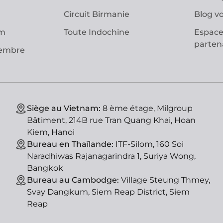
Circuit Birmanie
Blog v
am
Toute Indochine
Espace
parten
vembre
Siège au Vietnam:
8 ème étage, Milgroup
Bâtiment, 214B rue Tran Quang Khai, Hoan
Kiem, Hanoi
Bureau en Thaïlande:
ITF-Silom, 160 Soi
Naradhiwas Rajanagarindra 1, Suriya Wong,
Bangkok
Bureau au Cambodge:
Village Steung Thmey,
Svay Dangkum, Siem Reap District, Siem
Reap