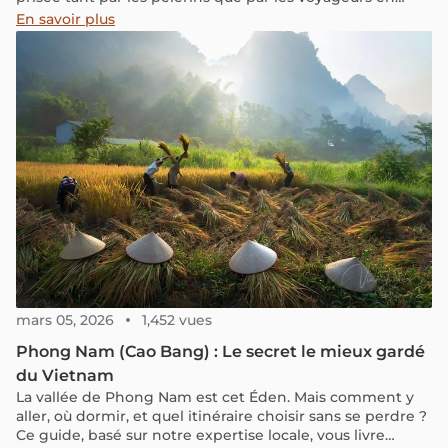
quête de découverte.
En savoir plus
mars 05, 2026
1,452 vues
Phong Nam (Cao Bang) : Le secret le mieux gardé
du Vietnam
La vallée de Phong Nam est cet Éden. Mais comment y
aller, où dormir, et quel itinéraire choisir sans se perdre ?
Ce guide, basé sur notre expertise locale, vous livre