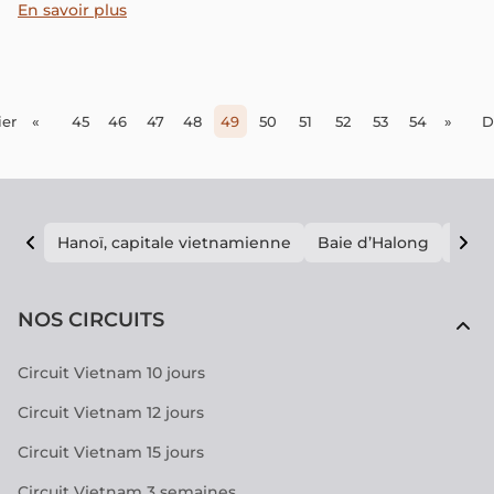
toutes les cartes, les budgets et les secrets pour une
En savoir plus
aventure authentique et sans stress à Phong Nam de
Cao Bang.
er
«
45
46
47
48
49
50
51
52
53
54
»
D
Hanoï, capitale vietnamienne
Baie d’Halong
E vi
NOS CIRCUITS
Circuit Vietnam 10 jours
Circuit Vietnam 12 jours
Circuit Vietnam 15 jours
Circuit Vietnam 3 semaines