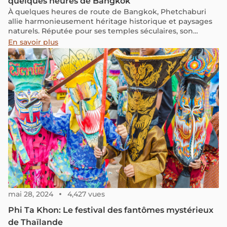
quelques heures de Bangkok
À quelques heures de route de Bangkok, Phetchaburi
allie harmonieusement héritage historique et paysages
naturels. Réputée pour ses temples séculaires, son
architecture influencée par différentes dynasties et son
En savoir plus
atmosphère paisible, cette ville offre un voyage hors du
temps, entre vestiges du passé et vitalité
contemporaine. Souvent éclipsée par des destinations
plus prisées, Phetchaburi dévoile pourtant un patrimoine
riche et des panoramas saisissants. Grottes mystiques,
temples perchés et marchés animés jalonnent cet
itinéraire idéal à explorer en scooter aussi.
mai 28, 2024
4,427 vues
Phi Ta Khon: Le festival des fantômes mystérieux
de Thaïlande