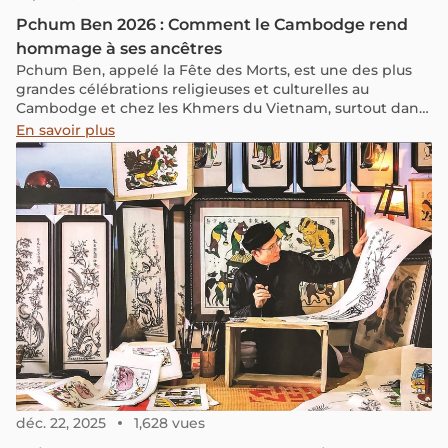
Pchum Ben 2026 : Comment le Cambodge rend
hommage à ses ancêtres
Pchum Ben, appelé la Fête des Morts, est une des plus
grandes célébrations religieuses et culturelles au
Cambodge et chez les Khmers du Vietnam, surtout dans
le delta du Mékong. À la différence du Nouvel An khmer,
En savoir plus
qui est une fête de joie et de renouveau, Pchum Ben est
un moment de réflexion et de respect pour les ancêtres.
déc. 22, 2025
1,628 vues