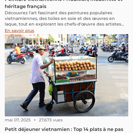
héritage français
Découvrez l'art fascinant des peintures populaires
vietnamiennes, des toiles en soie et des œuvres en
laque, tout en explorant les chefs-d'œuvre des artistes
vietnamiens. Du patrimoine traditionnel aux influences
En savoir plus
modernes de l'art occidental, plongez dans l'histoire et la
beauté unique de l'art vietnamien
mai 07, 2025
27,673 vues
Petit déjeuner vietnamien : Top 14 plats à ne pas