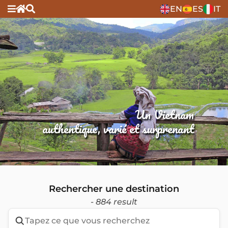
EN
ES
IT
Un Vietnam
authentique, varié et surprenant
Rechercher une destination
- 884 result