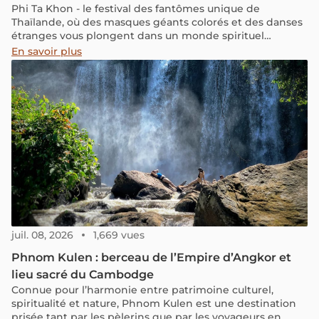
Phi Ta Khon - le festival des fantômes unique de
Thaïlande, où des masques géants colorés et des danses
étranges vous plongent dans un monde spirituel
mystique. En vous immergeant dans l'atmosphère
En savoir plus
vibrante du festival, vous aurez l'occasion de découvrir
des aspects culturels uniques et de vivre des moments
inoubliables.
juil. 08, 2026
1,669 vues
Phnom Kulen : berceau de l’Empire d’Angkor et
lieu sacré du Cambodge
Connue pour l’harmonie entre patrimoine culturel,
spiritualité et nature, Phnom Kulen est une destination
prisée tant par les pèlerins que par les voyageurs en