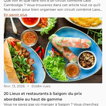
Que voir et que faire lors d’un circuit combiné Laos
Cambodge ? Vous trouverez dans cet article tout ce qu’il
faut savoir pour bien organiser son circuit combiné Laos
Cambodge, ce qu’il faut découvrir et les expériences à
En savoir plus
vivre.
févr. 13, 2026
51,684 vues
20 Lieux et restaurants à Saigon: du prix
abordable au haut de gamme
Vous ne savez pas où manger à Saigon ? Vous cherchez