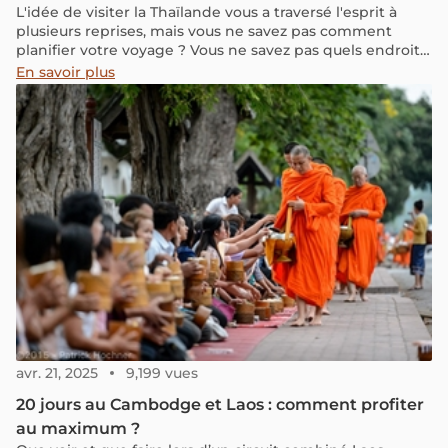
L'idée de visiter la Thaïlande vous a traversé l'esprit à
plusieurs reprises, mais vous ne savez pas comment
planifier votre voyage ? Vous ne savez pas quels endroits
visiter ou combien de temps devriez-vous voyager en
En savoir plus
Thaïlande ? Ne vous inquiétez pas, car nous avons
compilé le guide ultime d'une aventure de 2 semaines
en Thaïlande, remplie de sites à voir, de villes à visiter, de
détails budgétaires et de toutes les informations
nécessaires pour un voyage amusant et animé au pays
du sourire. Préparez-vous à vivre une expérience
inoubliable au cœur de la Thaïlande !
avr. 21, 2025
9,199 vues
20 jours au Cambodge et Laos : comment profiter
au maximum ?