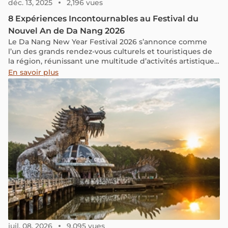
déc. 13, 2025
2,196 vues
8 Expériences Incontournables au Festival du
Nouvel An de Da Nang 2026
Le Da Nang New Year Festival 2026 s’annonce comme
l’un des grands rendez-vous culturels et touristiques de
la région, réunissant une multitude d’activités artistiques,
festives et interactives. L’événement se déroule sur cinq
En savoir plus
jours, du 30 décembre 2025 au 3 janvier 2026, dans
plusieurs lieux emblématiques de la ville.
juil. 08, 2026
9,095 vues