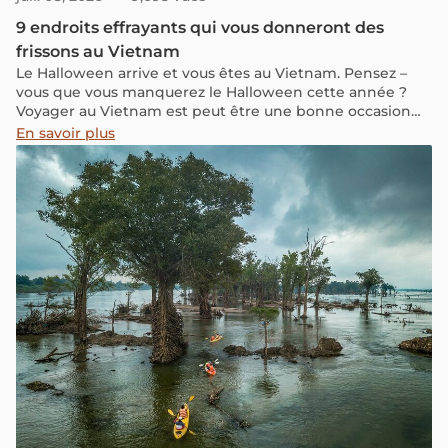
9 endroits effrayants qui vous donneront des
frissons au Vietnam
Le Halloween arrive et vous êtes au Vietnam. Pensez –
vous que vous manquerez le Halloween cette année ?
Voyager au Vietnam est peut être une bonne occasion
de profiter la fête d’Halloween différemment!
En savoir plus