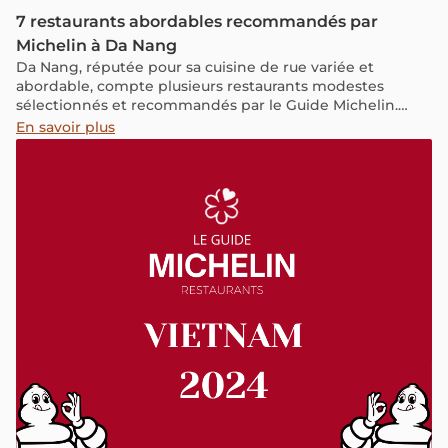
7 restaurants abordables recommandés par
Michelin à Da Nang
Da Nang, réputée pour sa cuisine de rue variée et
abordable, compte plusieurs restaurants modestes
sélectionnés et recommandés par le Guide Michelin.
Cette année, 35 établissements de la ville ont été
En savoir plus
distingués, dont 7 adresses locales qui se démarquent
par leur excellent rapport qualité-prix.