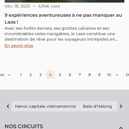
déc. 18, 2023
4,946 vues
9 expériences aventureuses à ne pas manquer au
Laos !
Avec ses forêts denses, ses grottes calcaires et ses
innombrables voies navigables, le Laos constitue une
destination de rêve pour les voyageurs intrépides en
quête d'un coin d'Asie hors des sentiers battus. Que ce
En savoir plus
soit pour faire du kayak, du vélo, de l'escalade, de la
tyrolienne entre des cabanes dans les arbres ou pour
explorer les ruines d'un temple, vous pouvez choisir
votre propre aventure dans ce "pays du million
d'éléphants"
er
«
1
2
3
4
5
6
7
8
9
10
»
D
Hanoï, capitale vietnamienne
Baie d’Halong
E vi
NOS CIRCUITS