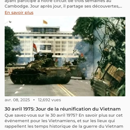
ayant participé à notre circuit de trois semaines au
Cambodge. Jour après jour, il partage ses découvertes,
ses impressions et ses moments forts, offrant un regard
En savoir plus
authentique sur ce pays aux multiples facettes. Entre
temples majestueux, paysages grandioses et rencontres
marquantes, cet itinéraire permet de mieux
appréhender la culture khmère. Si vous préparez un
voyage au Cambodge, ce récit pourra vous donner des
idées pour construire votre propre parcours à travers ces
terres riches en histoire et en traditions.
avr. 08, 2025
12,692 vues
30 avril 1975: Jour de la réunification du Vietnam
Que savez-vous sur le 30 avril 1975? En savoir plus sur cet
événement pour les Vietnamiens, et sur les lieux qui
rappellent les temps historique de la guerre du Vietnam