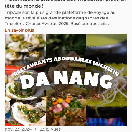
tête du monde !
TripAdvisor, la plus grande plateforme de voyage au
monde, a révélé ses destinations gagnantes des
Travelers' Choice Awards 2025. Basé sur des avis
authentiques de voyageurs, ce prix distingue les lieux les
En savoir plus
mieux notés selon la qualité et la quantité des critiques.
Parmi les lauréats cette année, plusieurs destinations
asiatiques se démarquent. Si vous vous demandez où
aller en Asie pour un prochain voyage, voici quelques
idées inspirées des choix des voyageurs du monde
entier. Explorons ensemble 7 destinations d’Asie classées
parmi les 25 meilleures au monde !
nov. 23, 2024
2,919 vues