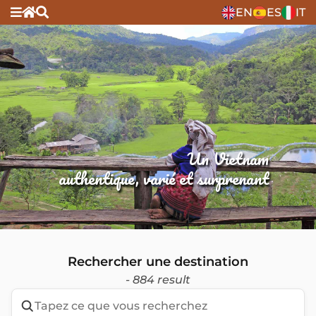
EN
ES
IT
Un Vietnam
authentique, varié et surprenant
Rechercher une destination
- 884 result