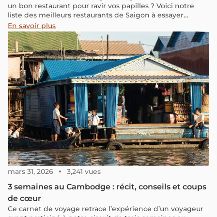
un bon restaurant pour ravir vos papilles ? Voici notre
liste des meilleurs restaurants de Saigon à essayer
absolument !
En savoir plus
mars 31, 2026
3,241 vues
3 semaines au Cambodge : récit, conseils et coups
de cœur
Ce carnet de voyage retrace l’expérience d’un voyageur