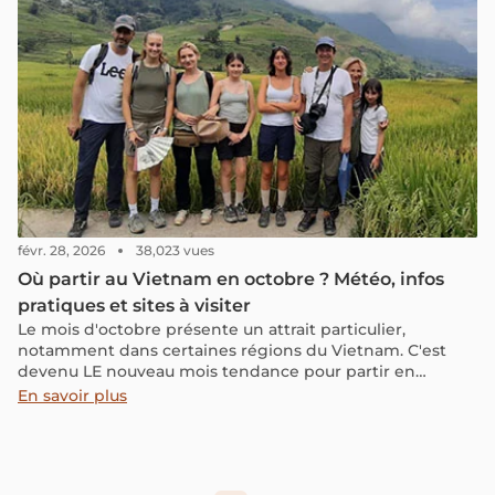
févr. 28, 2026
38,023 vues
Où partir au Vietnam en octobre ? Météo, infos
pratiques et sites à visiter
Le mois d'octobre présente un attrait particulier,
notamment dans certaines régions du Vietnam. C'est
devenu LE nouveau mois tendance pour partir en
vacances en famille ou entre amis et profiter de
En savoir plus
destinations de rêve à des tarifs intéressants. Mais où
partir et quels sont les meilleurs sites à privilégier pour
un séjour au mois d’octobre ? Suivez notre guide ci-
dessous pour le découvrir !