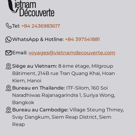
Tel:
+84 2436983617
WhatsApp & Hotline:
+84 397541881
Email:
voyages@vietnamdecouverte.com
Siège au Vietnam:
8 ème étage, Milgroup
Bâtiment, 214B rue Tran Quang Khai, Hoan
Kiem, Hanoi
Bureau en Thaïlande:
ITF-Silom, 160 Soi
Naradhiwas Rajanagarindra 1, Suriya Wong,
Bangkok
Bureau au Cambodge:
Village Steung Thmey,
Svay Dangkum, Siem Reap District, Siem
Reap