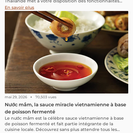
Thaïlande met à votre disposition des fonctionnalités
innovantes pour vous offrir tranquillité d’esprit,
En savoir plus
assistance immédiate et informations essentielles.
mai 29, 2026
70,503 vues
Nước mắm, la sauce miracle vietnamienne à base
de poisson fermenté
Le nước mắm est la célèbre sauce vietnamienne à base
de poisson fermenté et fait partie intégrante de la
cuisine locale. Découvrez sans plus attendre tous les