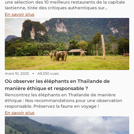
une sélection des 10 meilleurs restaurants de la capitale
laotienne, tirée des critiques authentiques sur
Google, TripAdvisor,... De la cuisine traditionnelle
En savoir plus
laotienne aux restaurants fusion, cette liste offre un
aperçu complet des options disponibles pour satisfaire
toutes les envies culinaires. Découvrez les meilleures
adresses pour savourer des plats locaux ou explorer de
nouvelles saveurs à Vientiane.
mars 10, 2025
49,330 vues
Où observer les éléphants en Thaïlande de
manière éthique et responsable ?
Rencontrez les éléphants en Thaïlande de manière
éthique : Nos recommandations pour une observation
responsable. Préservez la faune en voyage !
En savoir plus