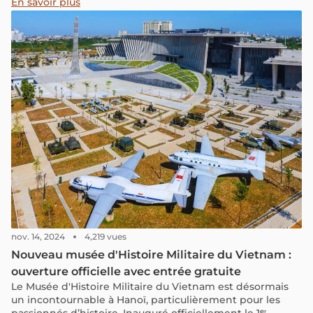
stress tant le pays, sa culture et ses conditions
En savoir plus
climatiques sont différentes de la France.
nov. 14, 2024
4,219 vues
Nouveau musée d'Histoire Militaire du Vietnam :
ouverture officielle avec entrée gratuite
Le Musée d'Histoire Militaire du Vietnam est désormais
un incontournable à Hanoï, particulièrement pour les