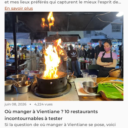
et mes lieux préférés qui capturent le mieux l'esprit de
cette réserve naturelle paisible.
En savoir plus
juin 08, 2026
4,224 vues
Où manger à Vientiane ? 10 restaurants
incontournables à tester
Si la question de où manger à Vientiane se pose, voici