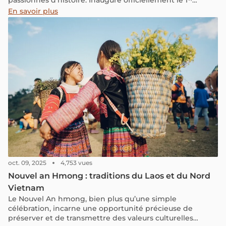
passionnés d’histoire. Inauguré officiellement le 1ᵉʳ
novembre 2024, il propose une riche collection
En savoir plus
d'artefacts, de photographies et d'expositions retraçant
les exploits et les combats militaires qui ont marqué
l’histoire du Vietnam à travers les siècles.
oct. 09, 2025
4,753 vues
Nouvel an Hmong : traditions du Laos et du Nord
Vietnam
Le Nouvel An hmong, bien plus qu’une simple
célébration, incarne une opportunité précieuse de
préserver et de transmettre des valeurs culturelles