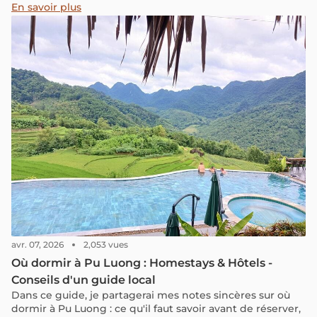
secrets de la sauce star du Vietnam à goûter absolument
En savoir plus
lors de votre voyage au Vietnam !
avr. 07, 2026
2,053 vues
Où dormir à Pu Luong : Homestays & Hôtels -
Conseils d'un guide local
Dans ce guide, je partagerai mes notes sincères sur où
dormir à Pu Luong : ce qu'il faut savoir avant de réserver,