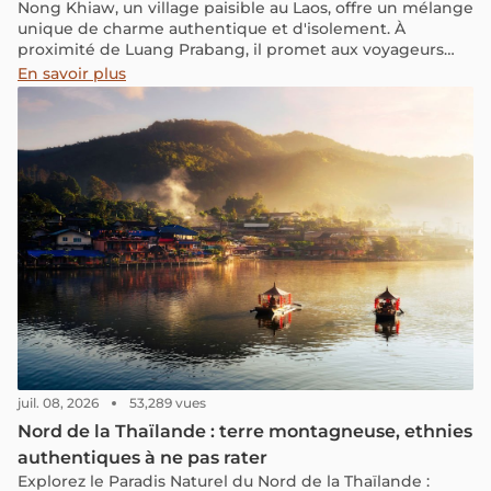
Nong Khiaw, un village paisible au Laos, offre un mélange
unique de charme authentique et d'isolement. À
proximité de Luang Prabang, il promet aux voyageurs
une escapade tranquille avec des activités de trekking,
En savoir plus
des paysages époustouflants et une immersion totale
dans la nature.
juil. 08, 2026
53,289 vues
Nord de la Thaïlande : terre montagneuse, ethnies
authentiques à ne pas rater
Explorez le Paradis Naturel du Nord de la Thaïlande :