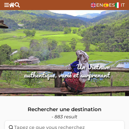
EN
ES
IT
Un Vietnam
authentique, varié et surprenant
Rechercher une destination
- 883 result