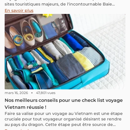
sites touristiques majeurs, de l'incontournable Baie
d'Halong aux mystérieuses montagnes du nord, en
En savoir plus
passant par Hanoï, la capitale trépidante.
mars 16, 2026
47,801 vues
Nos meilleurs conseils pour une check list voyage
Vietnam réussie !
Faire sa valise pour un voyage au Vietnam est une étape
cruciale pour tout voyageur organisé désirant se rendre
au pays du dragon. Cette étape peut être source de