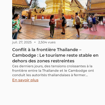
juil. 27, 2025
2,504 vues
Conflit à la frontière Thaïlande –
Cambodge : Le tourisme reste stable en
dehors des zones restreintes
Ces derniers jours, des tensions croissantes à la
frontière entre la Thaïlande et le Cambodge ont
conduit les autorités thaïlandaises à fermer
temporairement certains postes frontaliers et à
En savoir plus
suspendre les activités touristiques dans certaines
provinces frontalières. Cependant, le tourisme
domestique en Thaïlande et au Cambodge continue
normalement, sans affecter les grandes destinations
comme Bangkok, Chiang Mai, Siem Reap ou Phnom