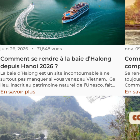
juin 26, 2026
31,848 vues
nov. 0
Comment se rendre à la baie d’Halong
Comme
depuis Hanoi 2026 ?
compl
La baie d’Halong est un site incontournable à ne
Se rend
surtout pas manquer si vous venez au Vietnam. Ce
toujou
lieu, inscrit au patrimoine naturel de l’Unesco, fait
Commen
partie des huit merveilles du monde pour ses
En savoir plus
En sav
paysages uniques !