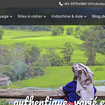
+84 397541881 (WhatsAp
oyage
Sites à visiter
Indochine & Asie
Blog d
authentique, varié 