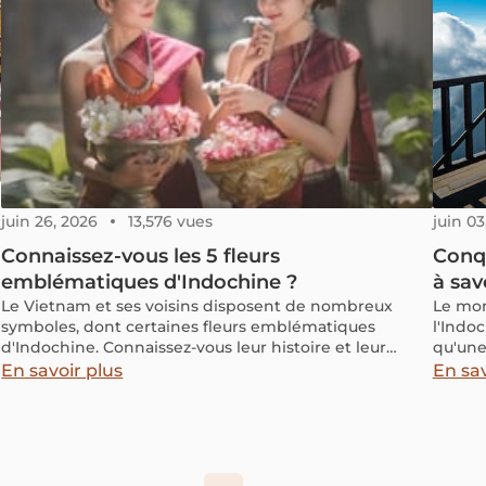
plusieurs pistes d’ajustement selon votre manière de
voyager.
juin 26, 2026
13,576 vues
juin 03
Connaissez-vous les 5 fleurs
Conqu
emblématiques d'Indochine ?
à savo
Le Vietnam et ses voisins disposent de nombreux
Le mon
symboles, dont certaines fleurs emblématiques
l'Indo
d'Indochine. Connaissez-vous leur histoire et leur
qu'une
signification ?
d'esca
En savoir plus
En sav
par ce
et d'e
vie.