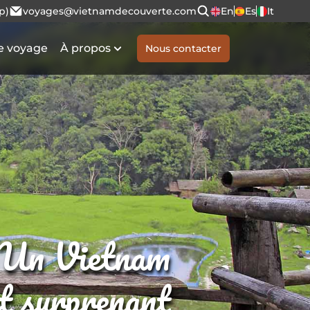
p)
voyages@vietnamdecouverte.com
En
Es
It
e voyage
À propos
Nous contacter
Un Vietnam
et surprenant