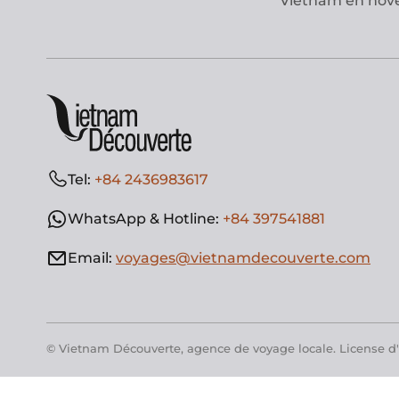
Vietnam en no
Tel:
+84 2436983617
WhatsApp & Hotline:
+84 397541881
Email:
voyages@vietnamdecouverte.com
© Vietnam Découverte, agence de voyage locale. License d