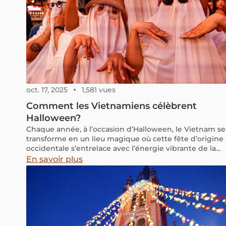
oct. 17, 2025
1,581 vues
Comment les Vietnamiens célèbrent
Halloween?
Chaque année, à l’occasion d’Halloween, le Vietnam se
transforme en un lieu magique où cette fête d’origine
occidentale s’entrelace avec l’énergie vibrante de la
culture locale. Bien que Halloween ne soit pas une
En savoir plus
tradition ancestrale du Vietnam, elle a trouvé sa place
dans le cœur des Vietnamiens, surtout dans les
grandes villes comme Hanoi et Ho Chi Minh-Ville. Dan
ces villes dynamiques, Halloween devient un moment
de partage, de mystère et de convivialité, où
modernité et traditions locales se rencontrent.