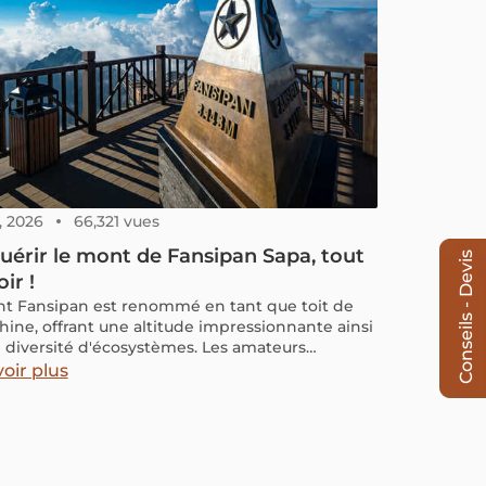
, 2026
66,321 vues
érir le mont de Fansipan Sapa, tout
Conseils - Devis
ir !
t Fansipan est renommé en tant que toit de
chine, offrant une altitude impressionnante ainsi
 diversité d'écosystèmes. Les amateurs
lade et d'aventure sont irrésistiblement attirés
oir plus
 défi unique et nourrissent le rêve de conquérir
xplorer ce sommet au moins une fois dans leur