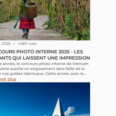
, 2026
1,489 vues
OURS PHOTO INTERNE 2025 - LES
ANTS QUI LAISSENT UNE IMPRESSION
 année, le concours photo interne de Vietnam
erte suscite un engouement sans faille de la
e nos guides talentueux. Cette année, avec le
 “Khoảnh Khắc Nghề Nghiệp - Dấu Ấn Hành
oir plus
 (Instantanés Professionnels - Les Empreintes du
), le concours a rassemblé plus de 5 000 œuvres
ionnelles. Après une sélection rigoureuse, nous
 fiers de dévoiler les 15 photos les plus
uables.