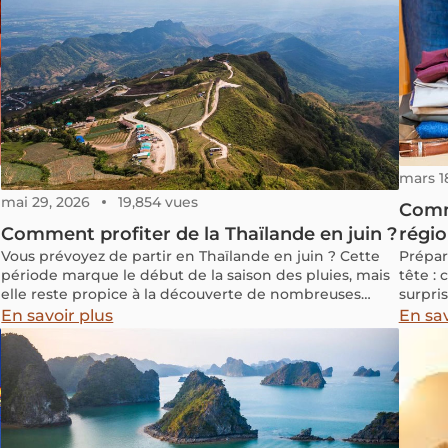
mars 1
mai 29, 2026
19,854 vues
Comme
Comment profiter de la Thaïlande en juin ?
régio
Vous prévoyez de partir en Thaïlande en juin ? Cette
Prépar
période marque le début de la saison des pluies, mais
tête :
elle reste propice à la découverte de nombreuses
surpri
régions du pays. Paysages verdoyants, sites
oublie
En savoir plus
En sav
touristiques moins fréquentés et budgets souvent
pratiq
plus avantageux font partie des atouts d’un voyage à
de man
s
cette période. Dans cet article, découvrez la météo en
dans c
Thaïlande en juin, les destinations à privilégier, les
temple
activités possibles ainsi que nos conseils pour
parfait
organiser votre séjour.