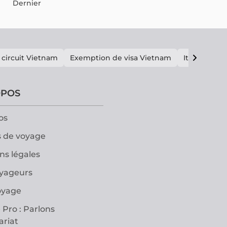
Dernier
 circuit Vietnam
Exemption de visa Vietnam
Itinéraire V
OPOS
os
 de voyage
ns légales
oyageurs
oyage
 Pro : Parlons
ariat