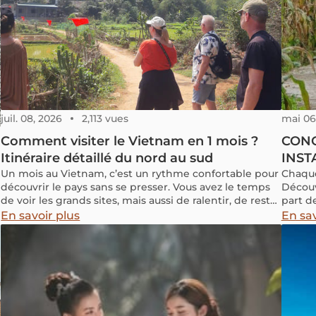
juil. 08, 2026
2,113 vues
mai 06
Comment visiter le Vietnam en 1 mois ?
CONC
Itinéraire détaillé du nord au sud
INST
Un mois au Vietnam, c’est un rythme confortable pour
Chaque
découvrir le pays sans se presser. Vous avez le temps
Découv
de voir les grands sites, mais aussi de ralentir, de rester
part d
une nuit de plus là où l’ambiance vous plaît, de sortir
thème
En savoir plus
En sav
un peu des itinéraires trop serrés et de ressentir le
Trình”
rythme réel du pays. Le Vietnam s’étire sur plus de 1
Voyage
600 kilomètres du nord au sud. Sur 10 ou 15 jours, il faut
except
souvent trancher. Sur un mois, le voyage devient plus
sommes
fluide. Dans cet article, vous trouverez un itinéraire
remarq
Vietnam 1 mois pensé pour un premier voyage, avec
une logique du nord au sud, un rythme équilibré et