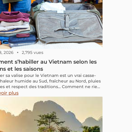
8, 2026
2,795 vues
nt s’habiller au Vietnam selon les
ns et les saisons
er sa valise pour le Vietnam est un vrai casse-
 chaleur humide au Sud, fraîcheur au Nord, pluies
ses et respect des traditions... Comment ne rien
r sans surcharger ses bagages ? Ce guide
oir plus
ue vous révèle tous les secrets pour vous habiller
ière confortable, adaptée et respectueuse
haque région et pour chaque activité, des
s de Hanoï aux treks de Sapa. Votre valise
e vous attend ici.