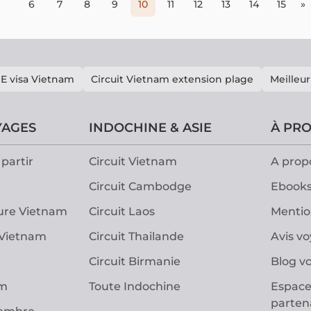
6
7
8
9
10
11
12
13
14
15
»
E visa Vietnam
Circuit Vietnam extension plage
Meilleur
YAGES
INDOCHINE & ASIE
À PR
partir
Circuit Vietnam
A prop
Circuit Cambodge
Ebooks
ure Vietnam
Circuit Laos
Mentio
 Vietnam
Circuit Thailande
Avis v
Circuit Birmanie
Blog v
am
Toute Indochine
Espace
parten