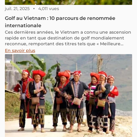
juil. 21, 2025
4,011 vues
Golf au Vietnam : 10 parcours de renommée
internationale
Ces dernières années, le Vietnam a connu une ascension
rapide en tant que destination de golf mondialement
reconnue, remportant des titres tels que « Meilleure
destination de golf en Asie » et « Meilleure destination
En savoir plus
de golf au monde » décernés par les World Golf Awards.
Accueillant près de 80 parcours – avec des projets
d'atteindre 200 d'ici 2025 – le Vietnam offre une
expérience de golf tout au long de l'année à travers des
paysages variés.