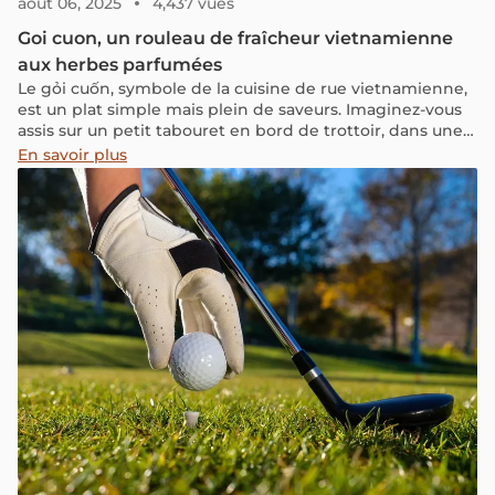
août 06, 2025
4,437 vues
Goi cuon, un rouleau de fraîcheur vietnamienne
aux herbes parfumées
Le gỏi cuốn, symbole de la cuisine de rue vietnamienne,
est un plat simple mais plein de saveurs. Imaginez-vous
assis sur un petit tabouret en bord de trottoir, dans une
ruelle animée, savourant des rouleaux de gỏi cuốn tout
En savoir plus
juste préparés. Chaque bouchée apporte une explosion
de fraîcheur et de légèreté. Composé de crevettes, de
porc, de vermicelles de riz et d’herbes aromatiques, le
gỏi cuốn offre une expérience gustative authentique qui
séduit les palais aux quatre coins du monde.