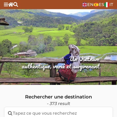
EN
ES
IT
Un Vietnam
authentique, varié et surprenant
Rechercher une destination
- 373 result