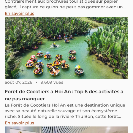
Contrairement aux brochures touristiques sur papier
glacé, il capture ce qu'on ne peut pas gommer avec un
filtre Instagram : les cicatrices invisibles de l'Histoire, la
En savoir plus
moiteur étouffante des villes, les silences pesants des
traditions et la mélancolie féroce des jours de pluie.
août 07, 2026
9,609 vues
Forêt de Cocotiers à Hoi An : Top 6 des activités à
ne pas manquer
La Forêt de Cocotiers Hoi An est une destination unique
avec sa beauté naturelle sauvage et son écosystème
riche. Située le long de la rivière Thu Bon, cette forêt
offre une expérience de tourisme écologique captivante
En savoir plus
avec ses bateaux en forme de panier, ses activités de