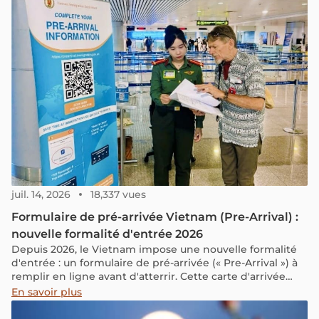
pêche et ses paysages paisibles. C'est l'endroit idéal pour
explorer la culture et la vie des habitants locaux.
juil. 14, 2026
18,337 vues
Formulaire de pré-arrivée Vietnam (Pre-Arrival) :
nouvelle formalité d'entrée 2026
Depuis 2026, le Vietnam impose une nouvelle formalité
d'entrée : un formulaire de pré-arrivée (« Pre-Arrival ») à
remplir en ligne avant d'atterrir. Cette carte d'arrivée
électronique, aussi appelée déclaration de pré-arrivée
En savoir plus
(système PAI), est gratuite, génère un QR code à
présenter à l'immigration et vise à accélérer le passage