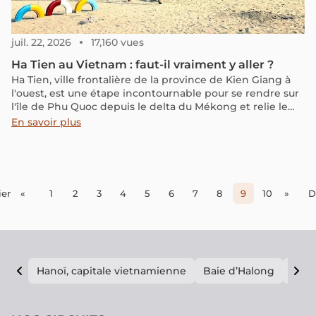
juil. 22, 2026
17,160 vues
Ha Tien au Vietnam : faut-il vraiment y aller ?
Ha Tien, ville frontalière de la province de Kien Giang à
l'ouest, est une étape incontournable pour se rendre sur
l'île de Phu Quoc depuis le delta du Mékong et relie le
Vietnam au Cambodge. Cette ville riche en histoire, en
En savoir plus
culture et en paysages mérite une halte de 1 ou 2 jours.
Consultez notre guide pour découvrir tous les secrets de
cette destination unique !
er
«
1
2
3
4
5
6
7
8
9
10
»
D
Hanoï, capitale vietnamienne
Baie d’Halong
E vi