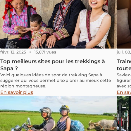
févr. 12, 2025
15,671 vues
juil. 0
Top meilleurs sites pour les trekkings à
Train
Sapa ?
toute
Voici quelques idées de spot de trekking Sapa à
Saviez
suggérer qui vous permet d’explorer au mieux cette
figure
région montagneuse.
avec s
terras
En savoir plus
En sav
plages
vastes
souffl
expérie
vous p
luxe, 
except