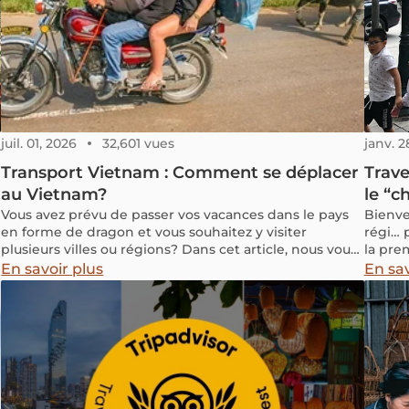
? Aujo
l'un d
chaque
raffin
intemp
juil. 01, 2026
32,601 vues
janv. 2
Transport Vietnam : Comment se déplacer
Trave
au Vietnam?
le “c
Vous avez prévu de passer vos vacances dans le pays
Bienve
en forme de dragon et vous souhaitez y visiter
régi… 
plusieurs villes ou régions? Dans cet article, nous vous
la prem
présentons comment se déplacer au Vietnam pour
peut v
En savoir plus
En sav
mieux organiser votre séjour.
d’acti
décrive
jeu vid
attendan
savez 
un sys
des siè
peur d