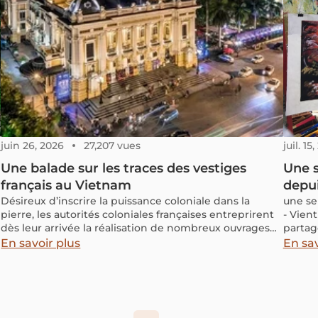
distinguées dans plusieurs catégories prestigieuses.
juin 26, 2026
27,207 vues
juil. 15
Une balade sur les traces des vestiges
Une s
français au Vietnam
depui
Désireux d’inscrire la puissance coloniale dans la
une se
pierre, les autorités coloniales françaises entreprirent
- Vien
dès leur arrivée la réalisation de nombreux ouvrages
partag
architecturaux montrant l’envie d’une présence
facili
En savoir plus
En sav
coloniale durable au Vietnam.
voyage