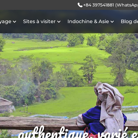
+84 397541881 (WhatsAp
oyage
Sites à visiter
Indochine & Asie
Blog d
authentique, varié 