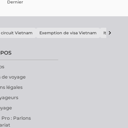
Dernier
 circuit Vietnam
Exemption de visa Vietnam
Itinéraire V
OPOS
os
 de voyage
ns légales
oyageurs
oyage
 Pro : Parlons
ariat