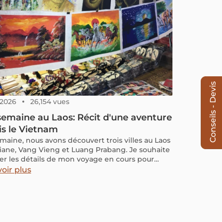
Conseils - Devis
, 2026
26,154 vues
emaine au Laos: Récit d'une aventure
s le Vietnam
maine, nous avons découvert trois villes au Laos
tiane, Vang Vieng et Luang Prabang. Je souhaite
er les détails de mon voyage en cours pour
ter le vôtre, notamment si vous envisagez de
oir plus
r du Vietnam au Laos.