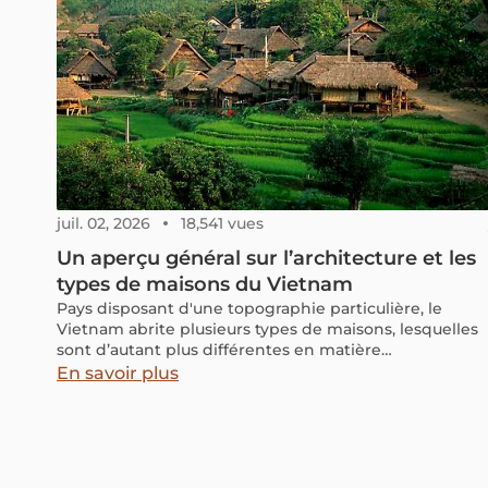
juil. 02, 2026
18,541 vues
Un aperçu général sur l’architecture et les
types de maisons du Vietnam
Pays disposant d'une topographie particulière, le
Vietnam abrite plusieurs types de maisons, lesquelles
sont d’autant plus différentes en matière
d’architecture et de structure selon les régions et les
En savoir plus
ethnies. Faites connaissance avec les multiples types
de maisons au Vietnam avec nous dans cet article
pour avoir une vue d’ensemble des maisons du
Vietnam.