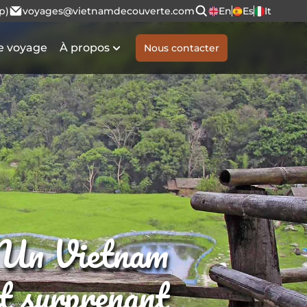
p)
voyages@vietnamdecouverte.com
En
Es
It
e voyage
À propos
Nous contacter
Un Vietnam
et surprenant