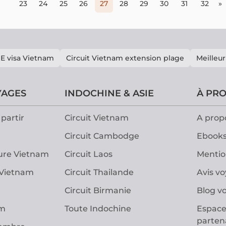
23
24
25
26
27
28
29
30
31
32
»
E visa Vietnam
Circuit Vietnam extension plage
Meilleur
YAGES
INDOCHINE & ASIE
À PR
partir
Circuit Vietnam
A prop
Circuit Cambodge
Ebooks
ure Vietnam
Circuit Laos
Mentio
 Vietnam
Circuit Thailande
Avis v
Circuit Birmanie
Blog v
am
Toute Indochine
Espace
parten