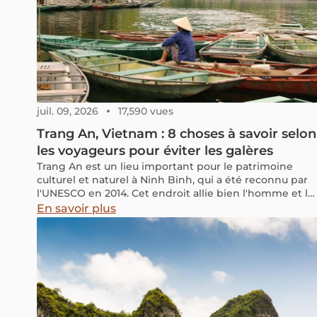
juil. 09, 2026
17,590 vues
Trang An, Vietnam : 8 choses à savoir selon
les voyageurs pour éviter les galères
Trang An est un lieu important pour le patrimoine
culturel et naturel à Ninh Binh, qui a été reconnu par
l'UNESCO en 2014. Cet endroit allie bien l'homme et la
nature, avec des sites historiques comme des temples
En savoir plus
et des pagodes, des montagnes de calcaire, des
grottes, des ruisseaux et des lagunes qui sont très
beaux.