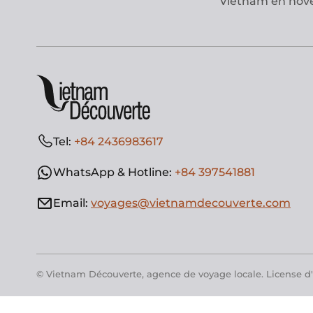
Vietnam en no
Tel:
+84 2436983617
WhatsApp & Hotline:
+84 397541881
Email:
voyages@vietnamdecouverte.com
© Vietnam Découverte, agence de voyage locale. License d