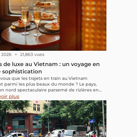
8, 2026
21,863 vues
s de luxe au Vietnam : un voyage en
 sophistication
-vous que les trajets en train au Vietnam
nt parmi les plus beaux du monde ? Le pays,
on nord spectaculaire parsemé de rizières en
ses, son centre bordé de baies, de cols et de
oir plus
 magnifiques, et son sud où s'étendent de
 champs fruitiers, offre des paysages à couper le
e. Découvrir le Vietnam en train est une
nce incontournable pour tout voyageur. Et si
ouviez vivre cette aventure à bord d’un train de
avec un service impeccable et un confort
ionnel, tout en admirant les merveilles du pays