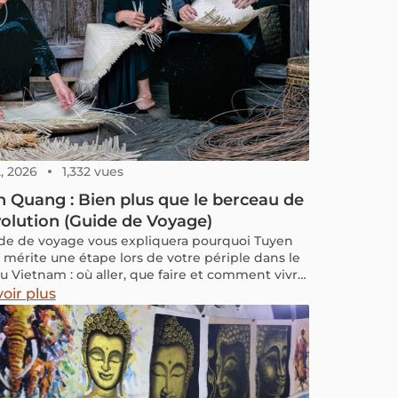
er dans cette expérience culturelle unique.
omment « survivre » et profiter de l’art de
ser la rue au Vietnam.
2, 2026
1,332 vues
 Quang : Bien plus que le berceau de
volution (Guide de Voyage)
de de voyage vous expliquera pourquoi Tuyen
mérite une étape lors de votre périple dans le
u Vietnam : où aller, que faire et comment vivre
rience comme un habitant local.
oir plus