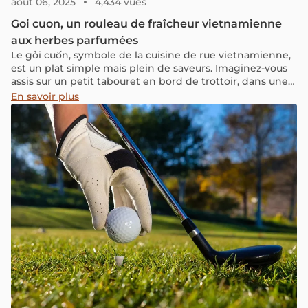
août 06, 2025
4,434 vues
Goi cuon, un rouleau de fraîcheur vietnamienne
aux herbes parfumées
Le gỏi cuốn, symbole de la cuisine de rue vietnamienne,
est un plat simple mais plein de saveurs. Imaginez-vous
assis sur un petit tabouret en bord de trottoir, dans une
ruelle animée, savourant des rouleaux de gỏi cuốn tout
En savoir plus
juste préparés. Chaque bouchée apporte une explosion
de fraîcheur et de légèreté. Composé de crevettes, de
porc, de vermicelles de riz et d’herbes aromatiques, le
gỏi cuốn offre une expérience gustative authentique qui
séduit les palais aux quatre coins du monde.