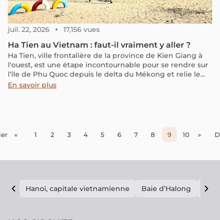
juil. 22, 2026
17,156 vues
Ha Tien au Vietnam : faut-il vraiment y aller ?
Ha Tien, ville frontalière de la province de Kien Giang à
l'ouest, est une étape incontournable pour se rendre sur
l'île de Phu Quoc depuis le delta du Mékong et relie le
Vietnam au Cambodge. Cette ville riche en histoire, en
En savoir plus
culture et en paysages mérite une halte de 1 ou 2 jours.
Consultez notre guide pour découvrir tous les secrets de
cette destination unique !
er
«
1
2
3
4
5
6
7
8
9
10
»
D
Hanoï, capitale vietnamienne
Baie d’Halong
E vi