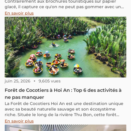
Contrairement aux brochures touristiques sur papier
glacé, il capture ce qu'on ne peut pas gommer avec un
filtre Instagram : les cicatrices invisibles de l'Histoire, la
En savoir plus
moiteur étouffante des villes, les silences pesants des
traditions et la mélancolie féroce des jours de pluie.
juin 25, 2026
9,605 vues
Forêt de Cocotiers à Hoi An : Top 6 des activités à
ne pas manquer
La Forêt de Cocotiers Hoi An est une destination unique
avec sa beauté naturelle sauvage et son écosystème
riche. Située le long de la rivière Thu Bon, cette forêt
offre une expérience de tourisme écologique captivante
En savoir plus
avec ses bateaux en forme de panier, ses activités de