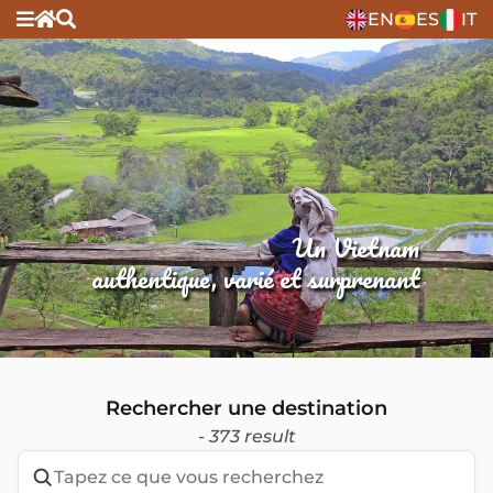
EN
ES
IT
Un Vietnam
authentique, varié et surprenant
Rechercher une destination
- 373 result