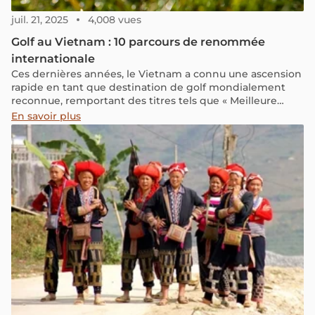
juil. 21, 2025
4,008 vues
Golf au Vietnam : 10 parcours de renommée
internationale
Ces dernières années, le Vietnam a connu une ascension
rapide en tant que destination de golf mondialement
reconnue, remportant des titres tels que « Meilleure
destination de golf en Asie » et « Meilleure destination
En savoir plus
de golf au monde » décernés par les World Golf Awards.
Accueillant près de 80 parcours – avec des projets
d'atteindre 200 d'ici 2025 – le Vietnam offre une
expérience de golf tout au long de l'année à travers des
paysages variés.