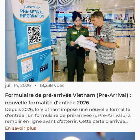
pêche et ses paysages paisibles. C'est l'endroit idéal pour
explorer la culture et la vie des habitants locaux.
juil. 14, 2026
18,238 vues
Formulaire de pré-arrivée Vietnam (Pre-Arrival) :
nouvelle formalité d'entrée 2026
Depuis 2026, le Vietnam impose une nouvelle formalité
d'entrée : un formulaire de pré-arrivée (« Pre-Arrival ») à
remplir en ligne avant d'atterrir. Cette carte d'arrivée
électronique, aussi appelée déclaration de pré-arrivée
En savoir plus
(système PAI), est gratuite, génère un QR code à
présenter à l'immigration et vise à accélérer le passage