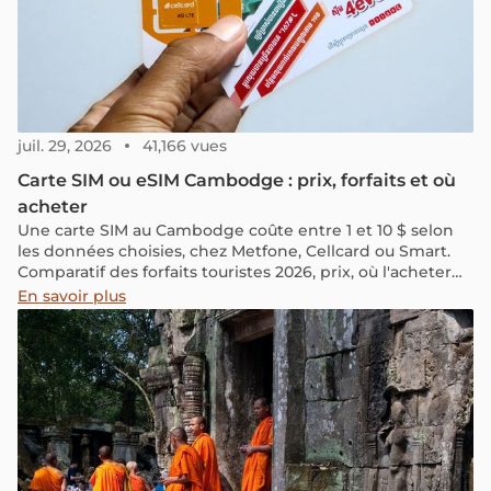
juil. 29, 2026
41,166 vues
Carte SIM ou eSIM Cambodge : prix, forfaits et où
acheter
Une carte SIM au Cambodge coûte entre 1 et 10 $ selon
les données choisies, chez Metfone, Cellcard ou Smart.
Comparatif des forfaits touristes 2026, prix, où l'acheter
(boutiques, aéroports, en ligne) et différence eSIM / SIM
En savoir plus
physique.