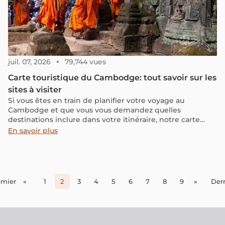
juil. 07, 2026
79,744 vues
Carte touristique du Cambodge: tout savoir sur les
sites à visiter
Si vous êtes en train de planifier votre voyage au
Cambodge et que vous vous demandez quelles
destinations inclure dans votre itinéraire, notre carte
touristique détaillée vous guidera à travers les sites
En savoir plus
historiques, les merveilles naturelles et les expériences
culturelles uniques qui font de ce pays une destination
enchantée.
emier
«
1
2
3
4
5
6
7
8
9
»
Der