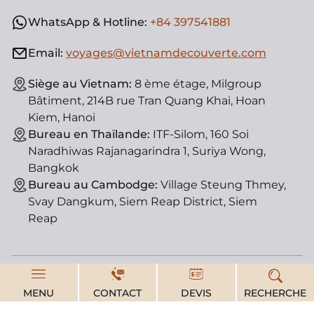
WhatsApp & Hotline:
+84 397541881
Email:
voyages@vietnamdecouverte.com
Siège au Vietnam:
8 ème étage, Milgroup
Bâtiment, 214B rue Tran Quang Khai, Hoan
Kiem, Hanoi
Bureau en Thaïlande:
ITF-Silom, 160 Soi
Naradhiwas Rajanagarindra 1, Suriya Wong,
Bangkok
Bureau au Cambodge:
Village Steung Thmey,
Svay Dangkum, Siem Reap District, Siem
Reap
© Vietnam Découverte, agence de voyage locale. License
MENU
CONTACT
DEVIS
RECHERCHE
d'état : 01-182/2014/TCDL-GPLHQT