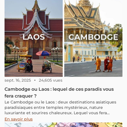
des conseils de voyage sur ce qu'il faut porter et les
meilleurs endroits à visiter.
sept. 16, 2025
24,605 vues
Cambodge ou Laos : lequel de ces paradis vous
fera craquer ?
Le Cambodge ou le Laos : deux destinations asiatiques
paradisiaques entre temples mystérieux, nature
luxuriante et sourires chaleureux. Lequel vous fera
craquer ? Découvrez leurs atouts respectifs.
En savoir plus