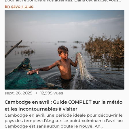
trouverez toutes les informations authentiques et variées
En savoir plus
sur le Cambodge en août, et nous explorerons ensemble
si cette période est propice pour explorer ce pays
fascinant.
sept. 26, 2025
12,995 vues
Cambodge en avril : Guide COMPLET sur la météo
et les incontournables à visiter
Cambodge en avril, une période idéale pour découvrir le
pays des temples d'Angkor. Le point culminant d'avril au
Cambodge est sans aucun doute le Nouvel An