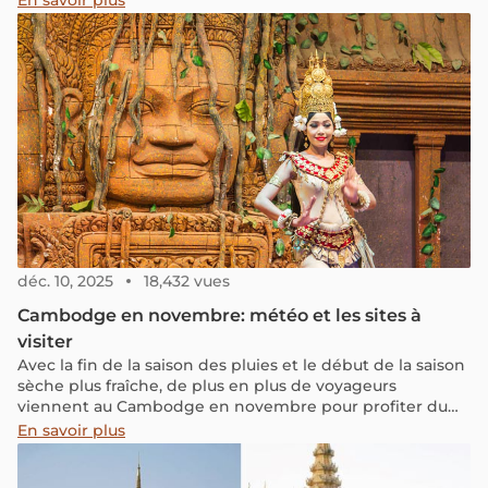
En savoir plus
vous à découvrir pourquoi il est idéal de visiter le
Cambodge en mars.
déc. 10, 2025
18,432 vues
Cambodge en novembre: météo et les sites à
visiter
Avec la fin de la saison des pluies et le début de la saison
sèche plus fraîche, de plus en plus de voyageurs
viennent au Cambodge en novembre pour profiter du
temps doux et ensoleillé. Continuez à lire pour connaître
En savoir plus
la météo du Cambodge en novembre, y compris les
températures moyennes et les précipitations, ainsi que