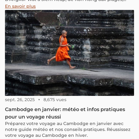
l'expérience de la saison est riche et variée
En savoir plus
sept. 26, 2025
8,675 vues
Cambodge en janvier: météo et infos pratiques
pour un voyage réussi
Préparez votre voyage au Cambodge en janvier avec
notre guide météo et nos conseils pratiques. Réussissez
votre voyage au Cambodge en hiver.