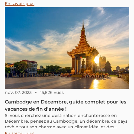
Cambodgien, également connu sous le nom de Choul
En savoir plus
Chnam Thmey. Cette période est marquée par des
festivités colorées et des rituels ancestraux, offrant aux
visiteurs une immersion unique dans la riche culture
cambodgienne. Rejoignez-nous pour découvrir quel
temps il fait ce mois-ci et tous les renseignements
pratiques nécessaires pour une visite réussie.
nov. 07, 2023
15,826 vues
Cambodge en Décembre, guide complet pour les
vacances de fin d'année !
Si vous cherchez une destination enchanteresse en
Décembre, pensez au Cambodge. En décembre, ce pays
révèle tout son charme avec un climat idéal et des
paysages magnifiques, notamment les impressionnants
En savoir plus