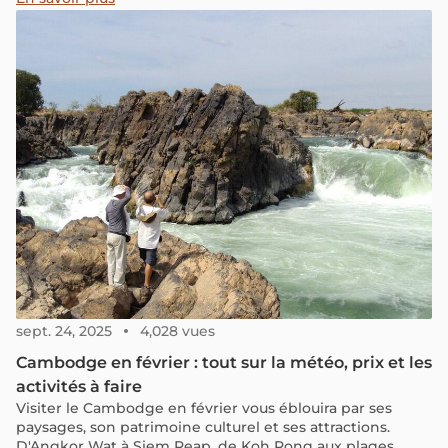
temples d'Angkor. Joignez-vous à nous pour explorer
cette nouvelle destination à ajouter à votre liste de
vacances de fin d'année.
sept. 24, 2025
4,028 vues
Cambodge en février : tout sur la météo, prix et les
activités à faire
Visiter le Cambodge en février vous éblouira par ses
paysages, son patrimoine culturel et ses attractions.
D'Angkor Wat à Siem Reap, de Koh Rong aux plages,