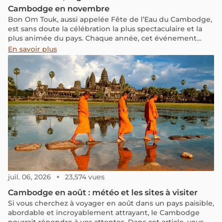
Cambodge en novembre
Bon Om Touk, aussi appelée Fête de l’Eau du Cambodge,
est sans doute la célébration la plus spectaculaire et la
plus animée du pays. Chaque année, cet événement
haut en couleur attire des millions d’habitants et de
En savoir plus
voyageurs, tous impatients de vivre au rythme des
traditions culturelles du Cambodge et de ressentir
l’énergie joyeuse des rivières en fête. Vous souhaitez en
savoir plus sur ses origines ou simplement découvrir
comment en profiter pleinement ? Ce guide est fait pour
vous. Préparez votre poncho et laissez la magie du
Mékong vous emporter !
juil. 06, 2026
23,574 vues
Cambodge en août : météo et les sites à visiter
Si vous cherchez à voyager en août dans un pays paisible,
abordable et incroyablement attrayant, le Cambodge
pourrait répondre à vos attentes. Dans cet article, vous