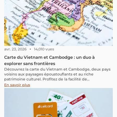
avr. 23, 2026
14,010 vues
Carte du Vietnam et Cambodge : un duo à
explorer sans frontières
Découvrez la carte du Vietnam et Cambodge, deux pays
voisins aux paysages époustouflants et au riche
patrimoine culturel. Profitez de la facilité de
déplacement entre eux et explorez notre carte,
En savoir plus
suggestions d'itinéraires et conseils pratiques pour un
voyage inoubliable. Prêt à partir ?