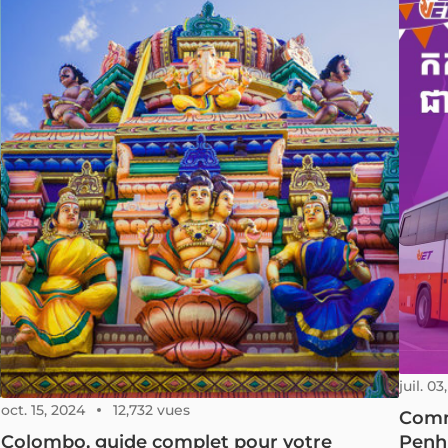
comme un gardien, prête à vous dévoiler les secrets
tradit
et récits captivants de son passé. Cet article vous
Vietna
invite à découvrir les aspects méconnus de cet
l’hist
héritage du patrimoine mondial de l'UNESCO, ainsi
devenir
que des informations pratiques pour réussir
guerre
pleinement votre visite.
d’aprè
juil. 03
oct. 15, 2024
12,732 vues
Comm
Colombo, guide complet pour votre
Penh 