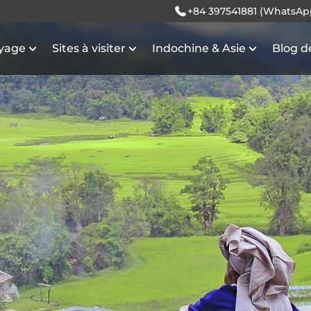
+84 397541881 (WhatsAp
oyage
Sites à visiter
Indochine & Asie
Blog d