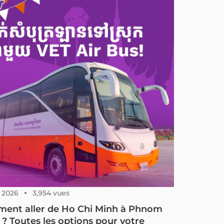
ionnelle Ao dai, un symbole emblématique du
m. Il a traversé de nombreuses épopées de
oire contemporaine vietnamienne avant de
 le symbole actuel : l’époque coloniale, la
 du Vietnam et le développement économique
s-guerre du pays
, 2026
3,954 vues
ent aller de Ho Chi Minh à Phnom
? Toutes les options pour votre