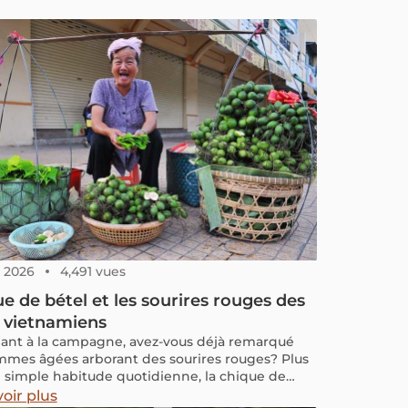
8, 2026
4,491 vues
e de bétel et les sourires rouges des
 vietnamiens
ant à la campagne, avez-vous déjà remarqué
mmes âgées arborant des sourires rouges? Plus
 simple habitude quotidienne, la chique de
est une coutume traditionnelle profondément
oir plus