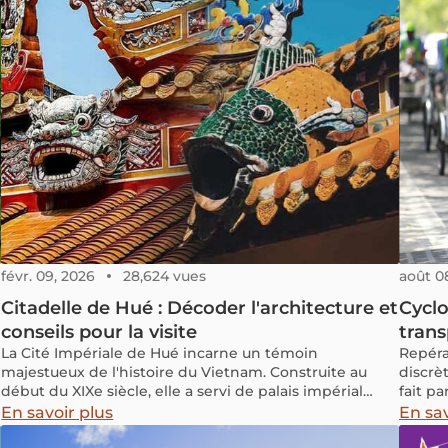
ancrée
depuis
un dic
"Miếng
est le 
"chewi
visites
Évoque
tout u
découvr
cultur
févr. 09, 2026
28,624 vues
août 0
Citadelle de Hué : Décoder l'architecture et
Cyclo
conseils pour la visite
tran
La Cité Impériale de Hué incarne un témoin
Repéra
majestueux de l'histoire du Vietnam. Construite au
discrè
début du XIXe siècle, elle a servi de palais impérial
fait p
pour la dynastie Nguyen jusqu'à sa chute en 1945. Plus
les voy
En savoir plus
En sav
d'un siècle après, cette imposante cité se dresse
le cha