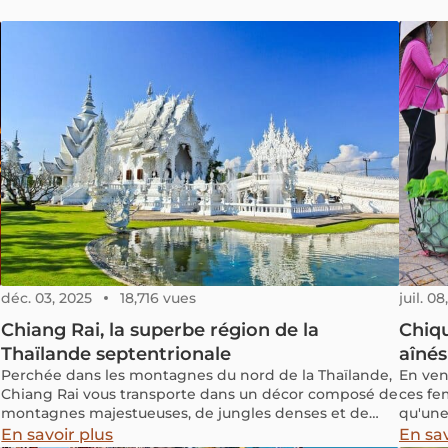
déc. 03, 2025
18,716 vues
juil. 0
Chiang Rai, la superbe région de la
Chiqu
Thaïlande septentrionale
aînés
Perchée dans les montagnes du nord de la Thaïlande,
En ven
Chiang Rai vous transporte dans un décor composé de
ces fe
montagnes majestueuses, de jungles denses et de
qu'une
riches cultures tribales à découvrir.
bétel 
En savoir plus
En sav