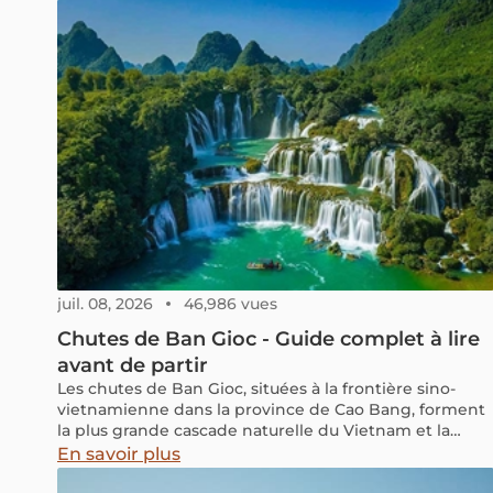
invite à ralentir. Découvrez que faire, quand partir et
notre itinéraire optimisé pour votre futur séjour.
juil. 08, 2026
46,986 vues
Chutes de Ban Gioc - Guide complet à lire
avant de partir
Les chutes de Ban Gioc, situées à la frontière sino-
vietnamienne dans la province de Cao Bang, forment
la plus grande cascade naturelle du Vietnam et la
quatrième plus grande cascade frontalière au monde.
En savoir plus
Ce guide complet rassemble toutes les informations