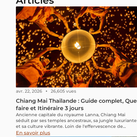
Articles
avr. 22, 2026
26,605 vues
Chiang Mai Thaïlande : Guide complet, Que
faire et Itinéraire 3 jours
Ancienne capitale du royaume Lanna, Chiang Mai
séduit par ses temples ancestraux, sa jungle luxuriante
et sa culture vibrante. Loin de l'effervescence de
Bangkok, la métropole du nord de la Thaïlande vous
En savoir plus