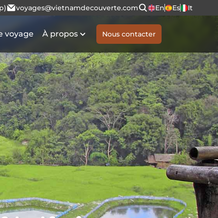
p)
voyages@vietnamdecouverte.com
En
Es
It
e voyage
À propos
Nous contacter