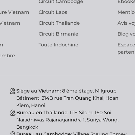
Circuit Cambodge
Ebooks
ure Vietnam
Circuit Laos
Mentio
 Vietnam
Circuit Thailande
Avis v
Circuit Birmanie
Blog v
am
Toute Indochine
Espace
parten
vembre
Siège au Vietnam:
8 ème étage, Milgroup
Bâtiment, 214B rue Tran Quang Khai, Hoan
Kiem, Hanoi
Bureau en Thaïlande:
ITF-Silom, 160 Soi
Naradhiwas Rajanagarindra 1, Suriya Wong,
Bangkok
Bureau au Cambodge:
Village Steung Thmey,