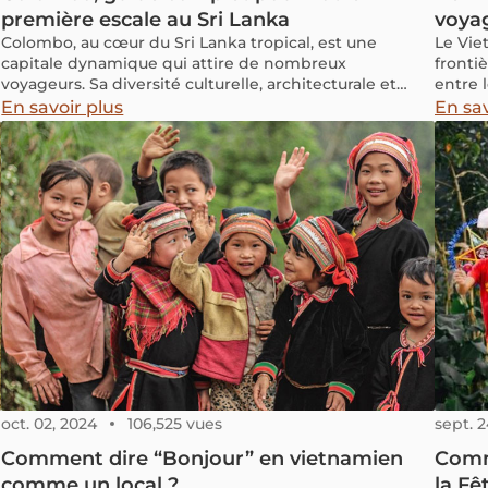
première escale au Sri Lanka
voya
Colombo, au cœur du Sri Lanka tropical, est une
Le Vie
capitale dynamique qui attire de nombreux
fronti
voyageurs. Sa diversité culturelle, architecturale et
entre 
culinaire forme une véritable mosaïque, invitant à
Ho Chi 
En savoir plus
En sav
l'exploration. Chaque coin de rue et chaque repas vous
simple
plongent dans l'essence même du Sri Lanka. Suivez-
cambod
nous pour des conseils pratiques pour votre visite
direct.
dans la capitale sri lankaise.
différe
de trav
trouve
organi
transpo
les for
ainsi 
du Mé
oct. 02, 2024
106,525 vues
sept. 2
Comment dire “Bonjour” en vietnamien
Comme
comme un local ?
la Fê