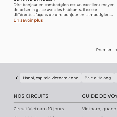
Dire bonjour en cambodgien est un excellent moyen
de briser la glace avec les habitants. Il existe
différentes façons de dire bonjour en cambodgien,
selon le degré de formalité de la situation.
En savoir plus
Premier
«
Hanoï, capitale vietnamienne
Baie d’Halong
NOS CIRCUITS
GUIDE DE VO
Circuit Vietnam 10 jours
Vietnam, quand 