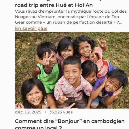
road trip entre Hué et Hoi An
Vous rêvez d'emprunter la mythique route du Col des
Nuages au Vietnam, encensée par l'équipe de Top
Gear comme « un ruban de perfection déserté » ?
Pourtant, entre la gestion de vos bagages, le choix du
En savoir plus
transport et les pièges à éviter, relier Hué à Hoi An par
ce col peut vite devenir un casse-tête.
déc. 02, 2025
33,823 vues
Comment dire “Bonjour” en cambodgien
comme un local ?