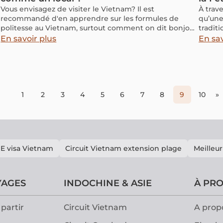
Vous envisagez de visiter le Vietnam? Il est
À trave
recommandé d'en apprendre sur les formules de
qu’une
politesse au Vietnam, surtout comment on dit bonjour
tradit
en vietnamien.
pays d
En savoir plus
En sav
chacun
1
2
3
4
5
6
7
8
9
10
»
E visa Vietnam
Circuit Vietnam extension plage
Meilleur
YAGES
INDOCHINE & ASIE
À PR
partir
Circuit Vietnam
A prop