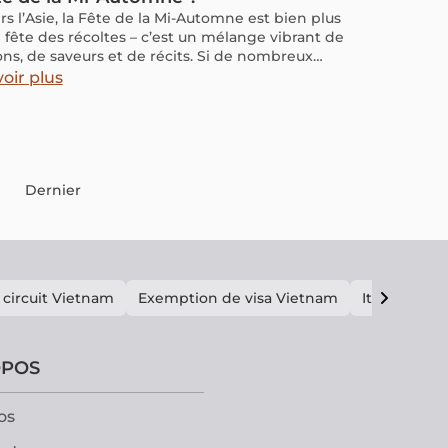
rs l’Asie, la Fête de la Mi-Automne est bien plus
 fête des récoltes – c’est un mélange vibrant de
ions, de saveurs et de récits. Si de nombreux
’Asie partagent les mêmes racines culturelles,
oir plus
 y apporte sa touche particulière.
Dernier
 circuit Vietnam
Exemption de visa Vietnam
Itinéraire V
OPOS
os