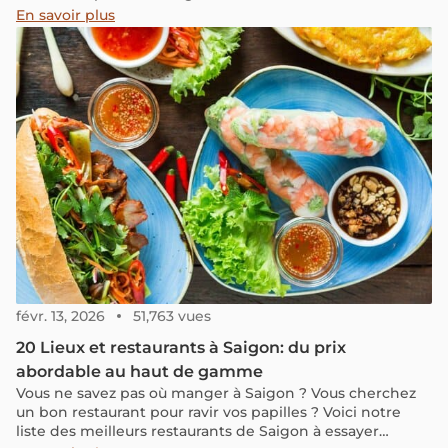
Cambodge, ce qu’il faut découvrir et les expériences à
En savoir plus
vivre.
févr. 13, 2026
51,763 vues
20 Lieux et restaurants à Saigon: du prix
abordable au haut de gamme
Vous ne savez pas où manger à Saigon ? Vous cherchez
un bon restaurant pour ravir vos papilles ? Voici notre
liste des meilleurs restaurants de Saigon à essayer