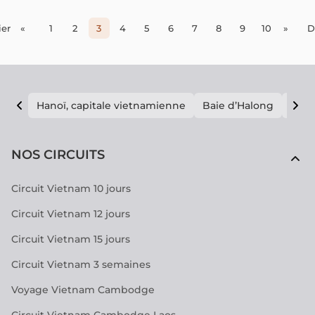
er
«
1
2
3
4
5
6
7
8
9
10
»
D
Hanoï, capitale vietnamienne
Baie d’Halong
E vi
NOS CIRCUITS
Circuit Vietnam 10 jours
Circuit Vietnam 12 jours
Circuit Vietnam 15 jours
Circuit Vietnam 3 semaines
Voyage Vietnam Cambodge