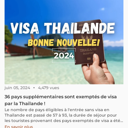
juin 05, 2024
4,479 vues
36 pays supplémentaires sont exemptés de visa
par la Thaïlande !
Le nombre de pays éligibles à l'entrée sans visa en
Thaïlande est passé de 57 à 93, la durée de séjour pour
les touristes provenant des pays exemptés de visa a été
prolongée de 30 à 60 jours, et les citoyens de nombreux
En savoir plus