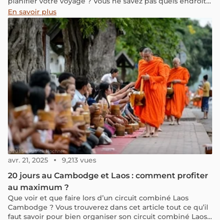
planifier votre voyage ? Vous ne savez pas quels endroits
visiter ou combien de temps devriez-vous voyager en
En savoir plus
Thaïlande ? Ne vous inquiétez pas, car nous avons
compilé le guide ultime d'une aventure de 2 semaines
en Thaïlande, remplie de sites à voir, de villes à visiter, de
détails budgétaires et de toutes les informations
nécessaires pour un voyage amusant et animé au pays
du sourire. Préparez-vous à vivre une expérience
inoubliable au cœur de la Thaïlande !
avr. 21, 2025
9,213 vues
20 jours au Cambodge et Laos : comment profiter
au maximum ?
Que voir et que faire lors d’un circuit combiné Laos
Cambodge ? Vous trouverez dans cet article tout ce qu’il
faut savoir pour bien organiser son circuit combiné Laos