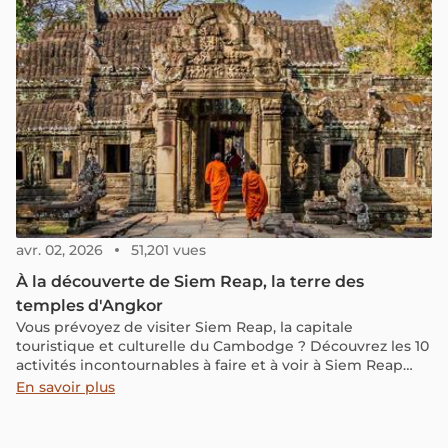
avr. 02, 2026
51,201 vues
À la découverte de Siem Reap, la terre des
temples d'Angkor
Vous prévoyez de visiter Siem Reap, la capitale
touristique et culturelle du Cambodge ? Découvrez les 10
activités incontournables à faire et à voir à Siem Reap
pour réussir votre voyage et vivre une expérience
En savoir plus
mémorable.