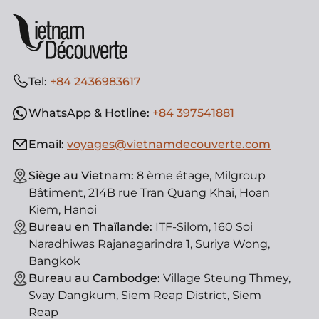
Tel:
+84 2436983617
WhatsApp & Hotline:
+84 397541881
Email:
voyages@vietnamdecouverte.com
Siège au Vietnam:
8 ème étage, Milgroup
Bâtiment, 214B rue Tran Quang Khai, Hoan
Kiem, Hanoi
Bureau en Thaïlande:
ITF-Silom, 160 Soi
Naradhiwas Rajanagarindra 1, Suriya Wong,
Bangkok
Bureau au Cambodge:
Village Steung Thmey,
Svay Dangkum, Siem Reap District, Siem
Reap