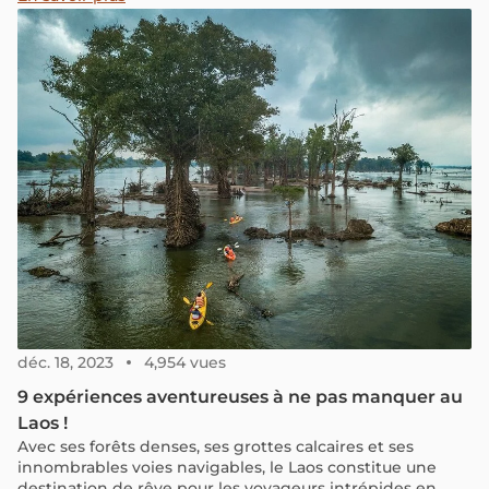
autres pays sont désormais éligibles pour obtenir un visa
à l'arrivée...
déc. 18, 2023
4,954 vues
9 expériences aventureuses à ne pas manquer au
Laos !
Avec ses forêts denses, ses grottes calcaires et ses
innombrables voies navigables, le Laos constitue une
destination de rêve pour les voyageurs intrépides en