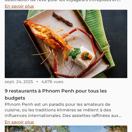
quête d'un coin d'Asie hors des sentiers battus. Que ce
En savoir plus
soit pour faire du kayak, du vélo, de l'escalade, de la
tyrolienne entre des cabanes dans les arbres ou pour
explorer les ruines d'un temple, vous pouvez choisir
votre propre aventure dans ce "pays du million
d'éléphants"
sept. 24, 2025
4,676 vues
9 restaurants à Phnom Penh pour tous les
budgets
Phnom Penh est un paradis pour les amateurs de
cuisine, où les traditions khmères se mêlent à des
influences internationales. Des assiettes raffinées aux
repas simples et savoureux, la ville sait combler toutes les
En savoir plus
envies, peu importe votre budget.