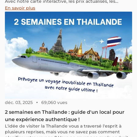
Avec notre carte interactive, les prix actualisés, les
applications indispensables à télécharger et nos astuces
En savoir plus
pour éviter les pièges, suivez le guide pour un stopover
parfaitement maîtrisé.
déc. 03, 2025
69,060 vues
2 semaines en Thaïlande : guide d'un local pour
une expérience authentique !
L'idée de visiter la Thaïlande vous a traversé l'esprit à
plusieurs reprises, mais vous ne savez pas comment