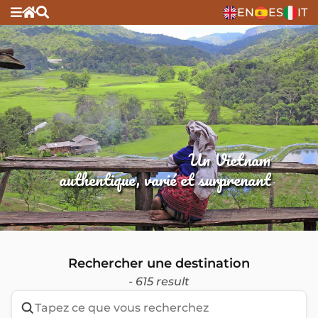
EN
ES
IT
Un Vietnam
authentique, varié et surprenant
Rechercher une destination
- 615 result