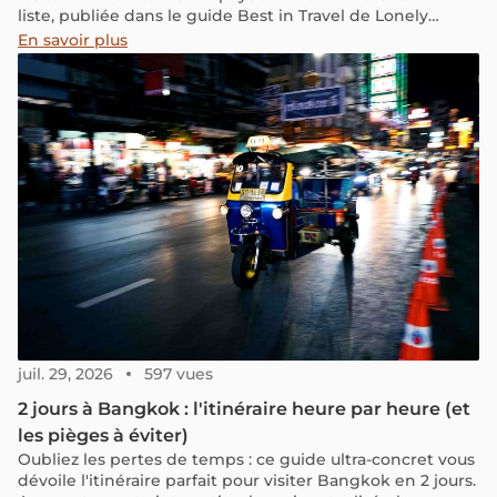
liste, publiée dans le guide Best in Travel de Lonely
Planet, met en avant des lieux exceptionnels dans le
En savoir plus
monde entier, avec deux destinations asiatiques qui
méritent amplement leur reconnaissance.
juil. 29, 2026
597 vues
2 jours à Bangkok : l'itinéraire heure par heure (et
les pièges à éviter)
Oubliez les pertes de temps : ce guide ultra-concret vous
dévoile l'itinéraire parfait pour visiter Bangkok en 2 jours.