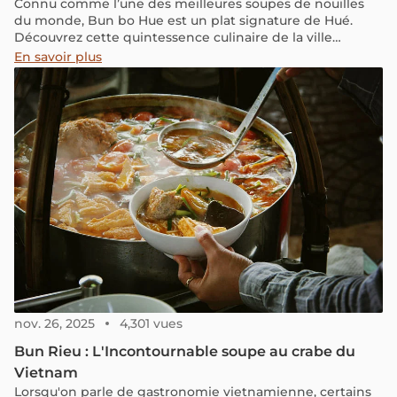
Connu comme l’une des meilleures soupes de nouilles
du monde, Bun bo Hue est un plat signature de Hué.
Découvrez cette quintessence culinaire de la ville
impériale dans notre article!
En savoir plus
nov. 26, 2025
4,301 vues
Bun Rieu : L'Incontournable soupe au crabe du
Vietnam
Lorsqu'on parle de gastronomie vietnamienne, certains