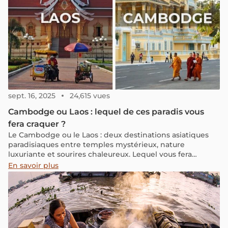
sept. 16, 2025
24,615 vues
Cambodge ou Laos : lequel de ces paradis vous
fera craquer ?
Le Cambodge ou le Laos : deux destinations asiatiques
paradisiaques entre temples mystérieux, nature
luxuriante et sourires chaleureux. Lequel vous fera
craquer ? Découvrez leurs atouts respectifs.
En savoir plus