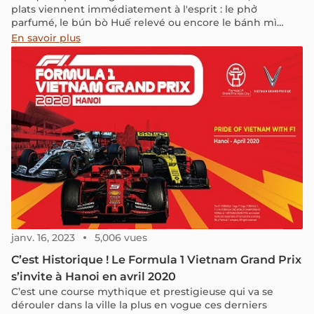
plats viennent immédiatement à l'esprit : le phở
parfumé, le bún bò Huế relevé ou encore le bánh mì
croustillant. Mais un autre mets mérite tout autant d'être
En savoir plus
dégusté : le bún riêu. Cette soupe de nouilles raffinée, à
base de crabe d'eau douce, est un véritable concentré de
saveurs vietnamiennes. Son bouillon savoureux, à la fois
acidulé et umami, s'accompagne d'une garniture
généreuse, offrant une expérience gustative unique.
janv. 16, 2023
5,006 vues
C’est Historique ! Le Formula 1 Vietnam Grand Prix
s’invite à Hanoi en avril 2020
C’est une course mythique et prestigieuse qui va se
dérouler dans la ville la plus en vogue ces derniers