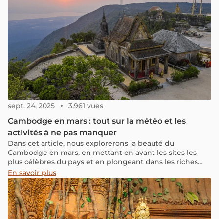
sept. 24, 2025
3,961 vues
Cambodge en mars : tout sur la météo et les
activités à ne pas manquer
Dans cet article, nous explorerons la beauté du
Cambodge en mars, en mettant en avant les sites les
plus célèbres du pays et en plongeant dans les riches
expériences culturelles qui vous attendent. Préparez-
En savoir plus
vous à découvrir pourquoi il est idéal de visiter le
Cambodge en mars.