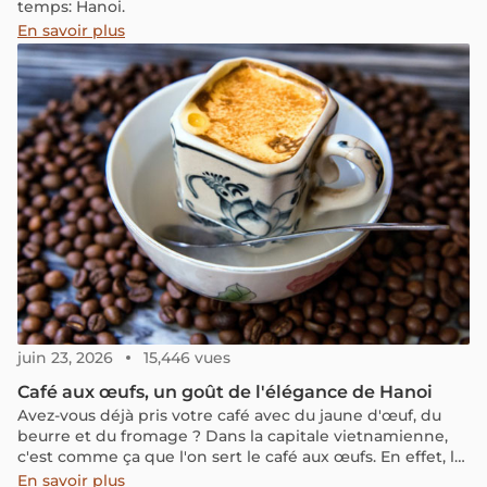
temps: Hanoi.
En savoir plus
juin 23, 2026
15,446 vues
Café aux œufs, un goût de l'élégance de Hanoi
Avez-vous déjà pris votre café avec du jaune d'œuf, du
beurre et du fromage ? Dans la capitale vietnamienne,
c'est comme ça que l'on sert le café aux œufs. En effet, le
Vietnam n’est pas seulement célèbre pour ses grains de
En savoir plus