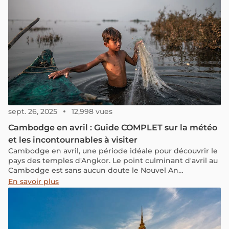
sept. 26, 2025
12,998 vues
Cambodge en avril : Guide COMPLET sur la météo
et les incontournables à visiter
Cambodge en avril, une période idéale pour découvrir le
pays des temples d'Angkor. Le point culminant d'avril au
Cambodge est sans aucun doute le Nouvel An
Cambodgien, également connu sous le nom de Choul
En savoir plus
Chnam Thmey. Cette période est marquée par des
festivités colorées et des rituels ancestraux, offrant aux
visiteurs une immersion unique dans la riche culture
cambodgienne. Rejoignez-nous pour découvrir quel
temps il fait ce mois-ci et tous les renseignements