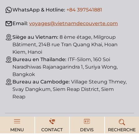
WhatsApp & Hotline:
+84 397541881
Email:
voyages@vietnamdecouverte.com
Siège au Vietnam:
8 ème étage, Milgroup
Bâtiment, 214B rue Tran Quang Khai, Hoan
Kiem, Hanoi
Bureau en Thaïlande:
ITF-Silom, 160 Soi
Naradhiwas Rajanagarindra 1, Suriya Wong,
Bangkok
Bureau au Cambodge:
Village Steung Thmey,
Svay Dangkum, Siem Reap District, Siem
Reap
© Vietnam Découverte, agence de voyage locale. License
MENU
CONTACT
DEVIS
RECHERCHE
d'état : 01-182/2014/TCDL-GPLHQT