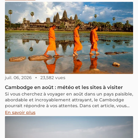
café qualitatifs mais aussi pour la façon de le déguster.
juil. 06, 2026
23,582 vues
Cambodge en août : météo et les sites à visiter
Si vous cherchez à voyager en août dans un pays paisible,
abordable et incroyablement attrayant, le Cambodge
pourrait répondre à vos attentes. Dans cet article, vous
trouverez toutes les informations authentiques et variées
En savoir plus
sur le Cambodge en août, et nous explorerons ensemble
si cette période est propice pour explorer ce pays
fascinant.