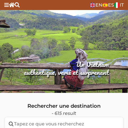
EN
ES
IT
Un Vietnam
authentique, varié et surprenant
Rechercher une destination
- 615 result