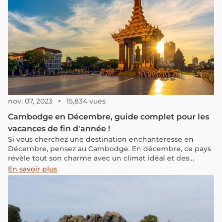
pratiques nécessaires pour une visite réussie.
nov. 07, 2023
15,834 vues
Cambodge en Décembre, guide complet pour les
vacances de fin d'année !
Si vous cherchez une destination enchanteresse en
Décembre, pensez au Cambodge. En décembre, ce pays
révèle tout son charme avec un climat idéal et des
paysages magnifiques, notamment les impressionnants
En savoir plus
temples d'Angkor. Joignez-vous à nous pour explorer
cette nouvelle destination à ajouter à votre liste de
vacances de fin d'année.