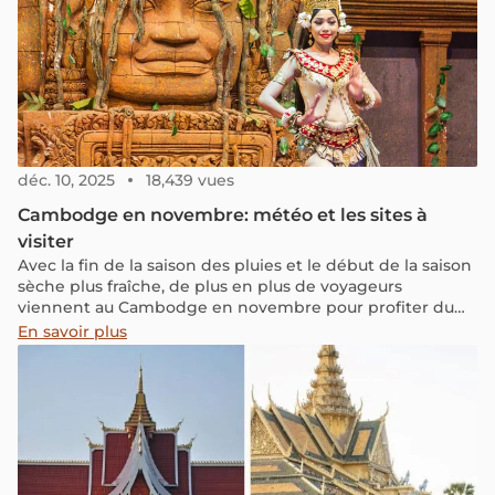
déc. 10, 2025
18,439 vues
Cambodge en novembre: météo et les sites à
visiter
Avec la fin de la saison des pluies et le début de la saison
sèche plus fraîche, de plus en plus de voyageurs
viennent au Cambodge en novembre pour profiter du
temps doux et ensoleillé. Continuez à lire pour connaître
En savoir plus
la météo du Cambodge en novembre, y compris les
températures moyennes et les précipitations, ainsi que
des conseils de voyage sur ce qu'il faut porter et les
meilleurs endroits à visiter.