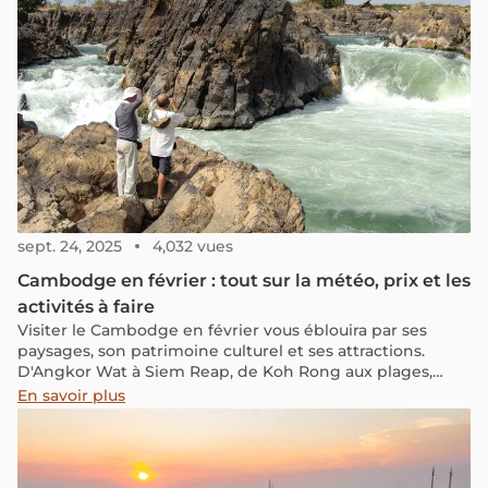
sept. 24, 2025
4,032 vues
Cambodge en février : tout sur la météo, prix et les
activités à faire
Visiter le Cambodge en février vous éblouira par ses
paysages, son patrimoine culturel et ses attractions.
D'Angkor Wat à Siem Reap, de Koh Rong aux plages,
l'expérience de la saison est riche et variée
En savoir plus