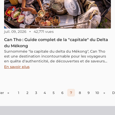
juil. 09, 2026
42,771 vues
Can Tho : Guide complet de la "capitale" du Delta
du Mékong
Surnommée "la capitale du delta du Mékong", Can Tho
est une destination incontournable pour les voyageurs
en quête d'authenticité, de découvertes et de saveurs
exotiques. Alors, n'hésitez plus et plongez avec nous
En savoir plus
dans cet article pour bien comprendre cette ville et
préparer au mieux votre voyage dans cette région.
er
«
1
2
3
4
5
6
7
8
9
10
»
D