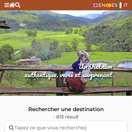
EN
ES
IT
Un Vietnam
authentique, varié et surprenant
Rechercher une destination
- 615 result