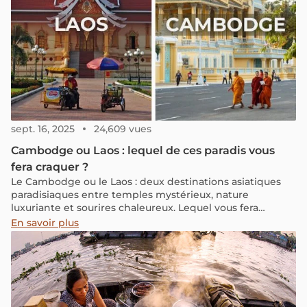
sept. 16, 2025
24,609 vues
Cambodge ou Laos : lequel de ces paradis vous
fera craquer ?
Le Cambodge ou le Laos : deux destinations asiatiques
paradisiaques entre temples mystérieux, nature
luxuriante et sourires chaleureux. Lequel vous fera
craquer ? Découvrez leurs atouts respectifs.
En savoir plus