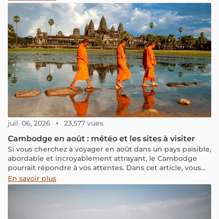
café qualitatifs mais aussi pour la façon de le déguster.
juil. 06, 2026
23,577 vues
Cambodge en août : météo et les sites à visiter
Si vous cherchez à voyager en août dans un pays paisible,
abordable et incroyablement attrayant, le Cambodge
pourrait répondre à vos attentes. Dans cet article, vous
trouverez toutes les informations authentiques et variées
En savoir plus
sur le Cambodge en août, et nous explorerons ensemble
si cette période est propice pour explorer ce pays
fascinant.