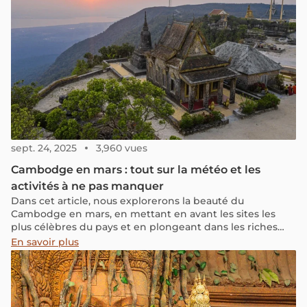
sept. 24, 2025
3,960 vues
Cambodge en mars : tout sur la météo et les
activités à ne pas manquer
Dans cet article, nous explorerons la beauté du
Cambodge en mars, en mettant en avant les sites les
plus célèbres du pays et en plongeant dans les riches
expériences culturelles qui vous attendent. Préparez-
En savoir plus
vous à découvrir pourquoi il est idéal de visiter le
Cambodge en mars.