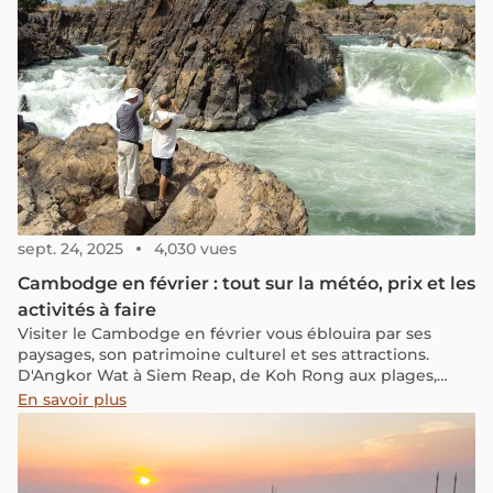
sept. 24, 2025
4,030 vues
Cambodge en février : tout sur la météo, prix et les
activités à faire
Visiter le Cambodge en février vous éblouira par ses
paysages, son patrimoine culturel et ses attractions.
D'Angkor Wat à Siem Reap, de Koh Rong aux plages,
l'expérience de la saison est riche et variée
En savoir plus