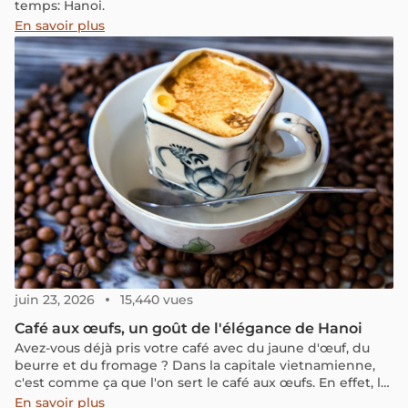
temps: Hanoi.
En savoir plus
juin 23, 2026
15,440 vues
Café aux œufs, un goût de l'élégance de Hanoi
Avez-vous déjà pris votre café avec du jaune d'œuf, du
beurre et du fromage ? Dans la capitale vietnamienne,
c'est comme ça que l'on sert le café aux œufs. En effet, le
Vietnam n’est pas seulement célèbre pour ses grains de
En savoir plus