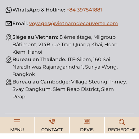
WhatsApp & Hotline:
+84 397541881
Email:
voyages@vietnamdecouverte.com
Siège au Vietnam:
8 ème étage, Milgroup
Bâtiment, 214B rue Tran Quang Khai, Hoan
Kiem, Hanoi
Bureau en Thaïlande:
ITF-Silom, 160 Soi
Naradhiwas Rajanagarindra 1, Suriya Wong,
Bangkok
Bureau au Cambodge:
Village Steung Thmey,
Svay Dangkum, Siem Reap District, Siem
Reap
© Vietnam Découverte, agence de voyage locale. License
MENU
CONTACT
DEVIS
RECHERCHE
d'état : 01-182/2014/TCDL-GPLHQT