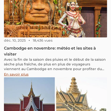
déc. 10, 2025
18,436 vues
Cambodge en novembre: météo et les sites à
visiter
Avec la fin de la saison des pluies et le début de la saison
sèche plus fraîche, de plus en plus de voyageurs
viennent au Cambodge en novembre pour profiter du
temps doux et ensoleillé. Continuez à lire pour connaître
En savoir plus
la météo du Cambodge en novembre, y compris les
températures moyennes et les précipitations, ainsi que
des conseils de voyage sur ce qu'il faut porter et les
meilleurs endroits à visiter.