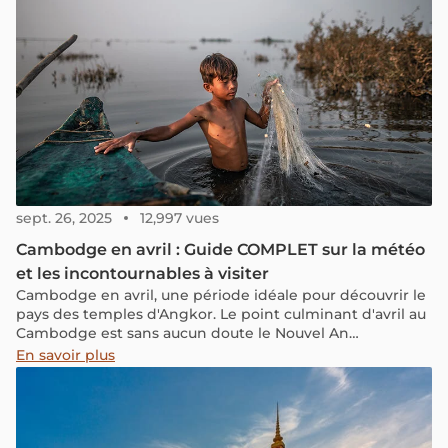
sept. 26, 2025
12,997 vues
Cambodge en avril : Guide COMPLET sur la météo
et les incontournables à visiter
Cambodge en avril, une période idéale pour découvrir le
pays des temples d'Angkor. Le point culminant d'avril au
Cambodge est sans aucun doute le Nouvel An
Cambodgien, également connu sous le nom de Choul
En savoir plus
Chnam Thmey. Cette période est marquée par des
festivités colorées et des rituels ancestraux, offrant aux
visiteurs une immersion unique dans la riche culture
cambodgienne. Rejoignez-nous pour découvrir quel
temps il fait ce mois-ci et tous les renseignements