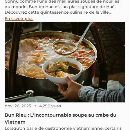
Connu comme l’une des meilleures soupes de nouilles
du monde, Bun bo Hue est un plat signature de Hué.
Découvrez cette quintessence culinaire de la ville
impériale dans notre article!
En savoir plus
nov. 26, 2025
4,290 vues
Bun Rieu : L'Incontournable soupe au crabe du
Vietnam
Lorsqu'on parle de gastronomie vietnamienne, certains