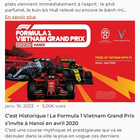
plats viennent immédiatement à l'esprit : le phở
parfumé, le bún bò Huế relevé ou encore le bánh mì
croustillant. Mais un autre mets mérite tout autant d'être
En savoir plus
dégusté : le bún riêu. Cette soupe de nouilles raffinée, à
base de crabe d'eau douce, est un véritable concentré de
saveurs vietnamiennes. Son bouillon savoureux, à la fois
acidulé et umami, s'accompagne d'une garniture
généreuse, offrant une expérience gustative unique.
janv. 16, 2023
5,006 vues
C’est Historique ! Le Formula 1 Vietnam Grand Prix
s’invite à Hanoi en avril 2020
C’est une course mythique et prestigieuse qui va se
dérouler dans la ville la plus en vogue ces derniers