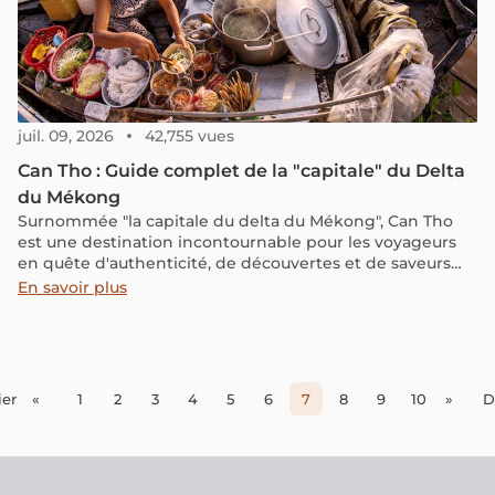
juil. 09, 2026
42,755 vues
Can Tho : Guide complet de la "capitale" du Delta
du Mékong
Surnommée "la capitale du delta du Mékong", Can Tho
est une destination incontournable pour les voyageurs
en quête d'authenticité, de découvertes et de saveurs
exotiques. Alors, n'hésitez plus et plongez avec nous
En savoir plus
dans cet article pour bien comprendre cette ville et
préparer au mieux votre voyage dans cette région.
er
«
1
2
3
4
5
6
7
8
9
10
»
D