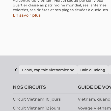
Au centre du Vietnam, Hoi An séduit par son vieux
quartier classé au patrimoine mondial, ses lanternes
colorées, ses rizières et ses plages situées à quelques
minutes du centre. Ancien port marchand d’Asie du
En savoir plus
Sud-Est, la ville conserve une architecture
traditionnelle remarquable et une ambiance très
différente des grandes villes vietnamiennes. Dans ce
guide complet, découvrez que faire à Hoi An, les sites
incontournables, les spécialités locales, les meilleures
périodes pour partir et tous les conseils pratiques pour
organiser votre séjour facilement.
Hanoï, capitale vietnamienne
Baie d’Halong
NOS CIRCUITS
GUIDE DE VO
Circuit Vietnam 10 jours
Vietnam, quand 
Circuit Vietnam 12 jours
Voyage Vietnam