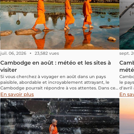
juil. 06, 2026
23,582 vues
sept. 2
Cambodge en août : météo et les sites à
Cambo
visiter
météo
Si vous cherchez à voyager en août dans un pays
Cambod
paisible, abordable et incroyablement attrayant, le
le pay
Cambodge pourrait répondre à vos attentes. Dans cet
d'avri
article, vous trouverez toutes les informations
An Cam
En savoir plus
En sav
authentiques et variées sur le Cambodge en août, et
Choul 
nous explorerons ensemble si cette période est
des fes
propice pour explorer ce pays fascinant.
aux vi
cultur
quel te
rensei
réussie