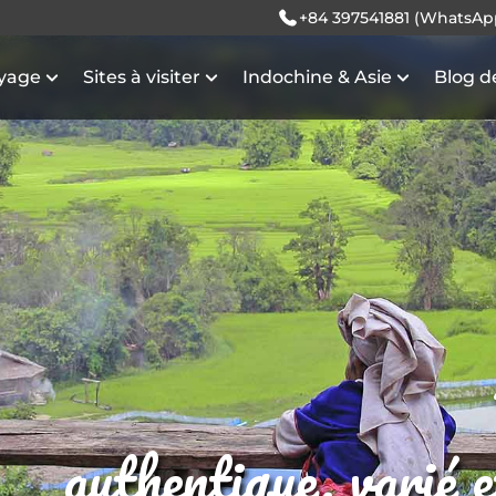
+84 397541881 (WhatsAp
oyage
Sites à visiter
Indochine & Asie
Blog d
authentique, varié 