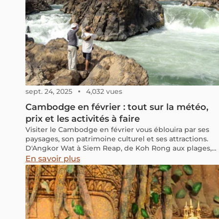
sept. 24, 2025
4,032 vues
Cambodge en février : tout sur la météo,
prix et les activités à faire
Visiter le Cambodge en février vous éblouira par ses
paysages, son patrimoine culturel et ses attractions.
D'Angkor Wat à Siem Reap, de Koh Rong aux plages,
l'expérience de la saison est riche et variée
En savoir plus