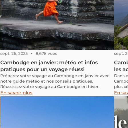
sept. 26, 2025
8,678 vues
sept. 2
Cambodge en janvier: météo et infos
Cambo
pratiques pour un voyage réussi
les a
Préparez votre voyage au Cambodge en janvier avec
Dans c
notre guide météo et nos conseils pratiques.
Cambod
Réussissez votre voyage au Cambodge en hiver.
plus c
expéri
En savoir plus
En sav
vous à 
Cambo