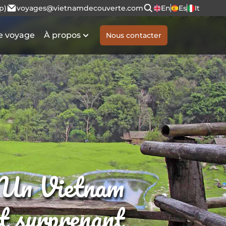
p)
voyages@vietnamdecouverte.com
En
Es
It
e voyage
À propos
Nous contacter
Un Vietnam
et surprenant