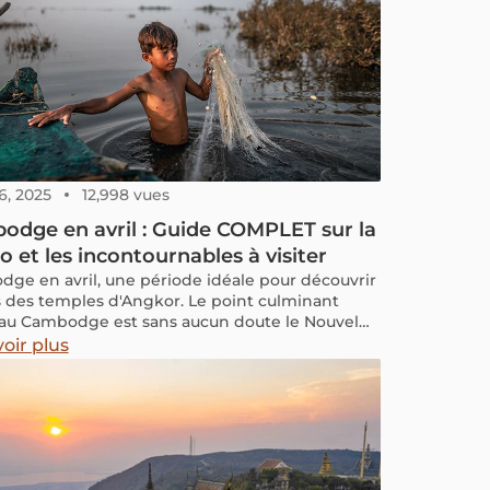
6, 2025
12,998 vues
dge en avril : Guide COMPLET sur la
 et les incontournables à visiter
ge en avril, une période idéale pour découvrir
s des temples d'Angkor. Le point culminant
l au Cambodge est sans aucun doute le Nouvel
bodgien, également connu sous le nom de
oir plus
Chnam Thmey. Cette période est marquée par
tivités colorées et des rituels ancestraux, offrant
siteurs une immersion unique dans la riche
e cambodgienne. Rejoignez-nous pour découvrir
mps il fait ce mois-ci et tous les
gnements pratiques nécessaires pour une visite
.