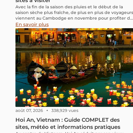
sites à visiter
Avec la fin de la saison des pluies et le début de la
saison sèche plus fraîche, de plus en plus de voyageur
viennent au Cambodge en novembre pour profiter du
temps doux et ensoleillé. Continuez à lire pour
En savoir plus
connaître la météo du Cambodge en novembre, y
compris les températures moyennes et les
précipitations, ainsi que des conseils de voyage sur ce
qu'il faut porter et les meilleurs endroits à visiter.
août 07, 2026
338,929 vues
Hoi An, Vietnam : Guide COMPLET des
sites, météo et informations pratiques