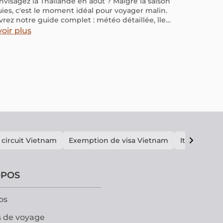
nvisagez la Thaïlande en août ? Malgré la saison
uies, c'est le moment idéal pour voyager malin.
rez notre guide complet : météo détaillée, îles
ées par la mousson, budget maîtrisé et conseils
oir plus
ues pour un séjour estival réussi au pays du
.
 circuit Vietnam
Exemption de visa Vietnam
Itinéraire V
OPOS
os
 de voyage