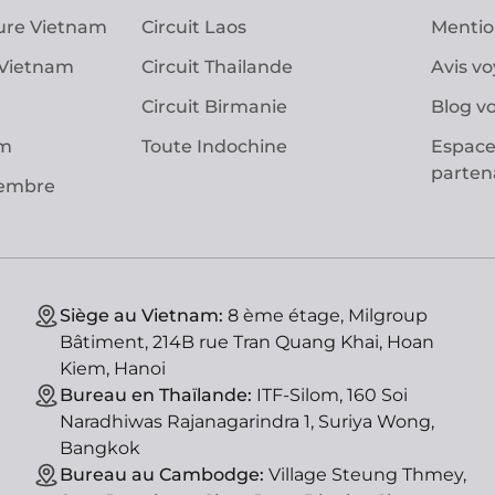
ure Vietnam
Circuit Laos
Mentio
 Vietnam
Circuit Thailande
Avis v
Circuit Birmanie
Blog v
am
Toute Indochine
Espace
parten
vembre
Siège au Vietnam:
8 ème étage, Milgroup
Bâtiment, 214B rue Tran Quang Khai, Hoan
Kiem, Hanoi
Bureau en Thaïlande:
ITF-Silom, 160 Soi
Naradhiwas Rajanagarindra 1, Suriya Wong,
Bangkok
Bureau au Cambodge:
Village Steung Thmey,