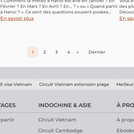
« Comment la météo à Hanoi est-elle en Janvier ? En
Vous e
Février ? En Mars ? En Avril ? En… ? » ou « Quand partir
des pl
à Hanoi ? ». Ce sont des questions souvent posées
Découv
avant de partir en direction Hanoi – la capitale du
épargn
En savoir plus
En sav
Vietnam.
pratiq
Sourire
1
2
3
4
»
Dernier
E visa Vietnam
Circuit Vietnam extension plage
Meilleur
YAGES
INDOCHINE & ASIE
À PR
partir
Circuit Vietnam
A prop
Circuit Cambodge
Ebooks