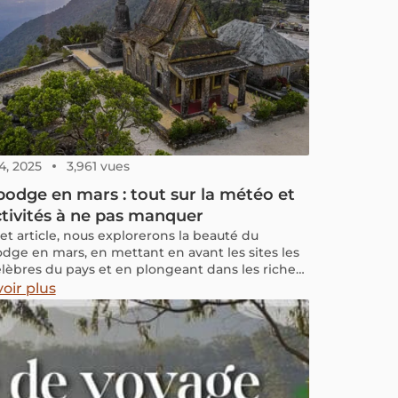
4, 2025
3,961 vues
dge en mars : tout sur la météo et
ctivités à ne pas manquer
et article, nous explorerons la beauté du
ge en mars, en mettant en avant les sites les
élèbres du pays et en plongeant dans les riches
ences culturelles qui vous attendent. Préparez-
oir plus
découvrir pourquoi il est idéal de visiter le
dge en mars.