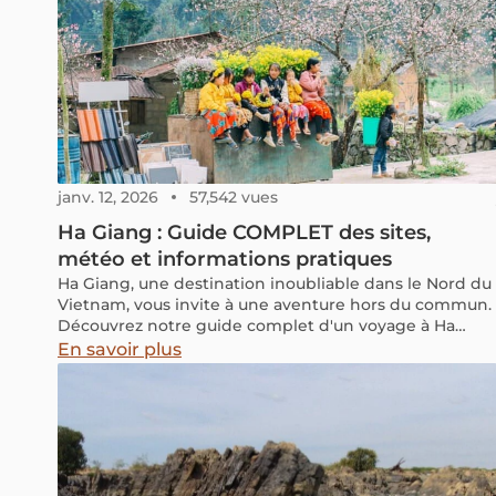
janv. 12, 2026
57,542 vues
Ha Giang : Guide COMPLET des sites,
météo et informations pratiques
Ha Giang, une destination inoubliable dans le Nord du
Vietnam, vous invite à une aventure hors du commun.
Découvrez notre guide complet d'un voyage à Ha
Giang avec les meilleurs conseils météo, des
En savoir plus
itinéraires passionnants et nos suggestions de
voyages vers d'autres destinations du nord du
Vietnam depuis Ha Giang.