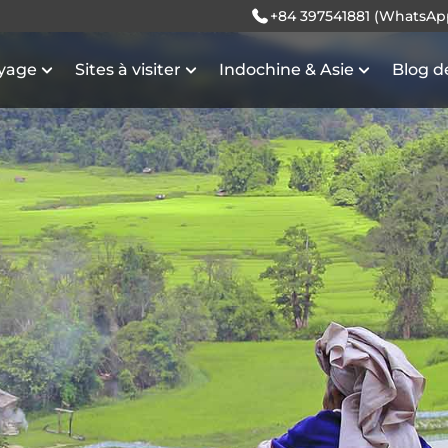
+84 397541881 (WhatsAp
oyage
Sites à visiter
Indochine & Asie
Blog d