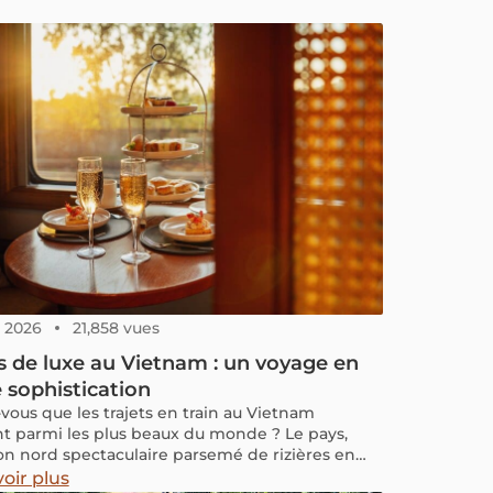
8, 2026
21,858 vues
s de luxe au Vietnam : un voyage en
 sophistication
-vous que les trajets en train au Vietnam
nt parmi les plus beaux du monde ? Le pays,
on nord spectaculaire parsemé de rizières en
ses, son centre bordé de baies, de cols et de
oir plus