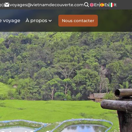
p)
voyages@vietnamdecouverte.com
En
Es
It
e voyage
À propos
Nous contacter