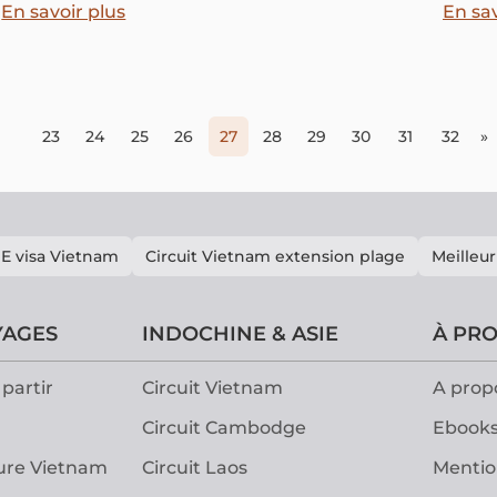
architecturaux montrant l’envie d’une présence
facili
En savoir plus
En sav
coloniale durable au Vietnam.
voyage
23
24
25
26
27
28
29
30
31
32
»
E visa Vietnam
Circuit Vietnam extension plage
Meilleur
YAGES
INDOCHINE & ASIE
À PR
partir
Circuit Vietnam
A prop
Circuit Cambodge
Ebooks
ure Vietnam
Circuit Laos
Mentio