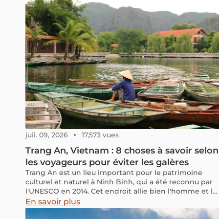
juil. 09, 2026
17,573 vues
Trang An, Vietnam : 8 choses à savoir selon
les voyageurs pour éviter les galères
Trang An est un lieu important pour le patrimoine
culturel et naturel à Ninh Binh, qui a été reconnu par
l'UNESCO en 2014. Cet endroit allie bien l'homme et la
nature, avec des sites historiques comme des temples
En savoir plus
et des pagodes, des montagnes de calcaire, des