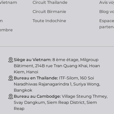
 Vietnam
Circuit Thailande
Avis v
Circuit Birmanie
Blog v
am
Toute Indochine
Espace
parten
vembre
Siège au Vietnam:
8 ème étage, Milgroup
Bâtiment, 214B rue Tran Quang Khai, Hoan
Kiem, Hanoi
Bureau en Thaïlande:
ITF-Silom, 160 Soi
Naradhiwas Rajanagarindra 1, Suriya Wong,
Bangkok
Bureau au Cambodge:
Village Steung Thmey,
Svay Dangkum, Siem Reap District, Siem
Reap