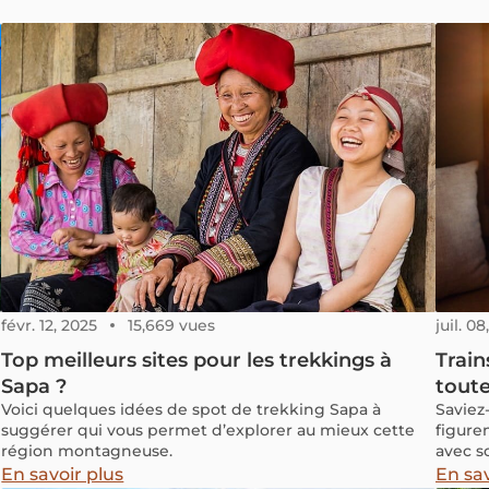
févr. 12, 2025
15,669 vues
juil. 0
Top meilleurs sites pour les trekkings à
Train
Sapa ?
toute
Voici quelques idées de spot de trekking Sapa à
Saviez
suggérer qui vous permet d’explorer au mieux cette
figure
région montagneuse.
avec s
terras
En savoir plus
En sav