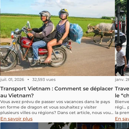
plages
vastes
souffl
expérie
vous p
luxe, 
except
? Aujo
l'un d
chaque
raffin
intemp
juil. 01, 2026
32,593 vues
janv. 2
Transport Vietnam : Comment se déplacer
Trave
au Vietnam?
le “c
Vous avez prévu de passer vos vacances dans le pays
Bienve
en forme de dragon et vous souhaitez y visiter
régi… 
plusieurs villes ou régions? Dans cet article, nous vous
la prem
présentons comment se déplacer au Vietnam pour
peut v
En savoir plus
En sav
mieux organiser votre séjour.
d’acti