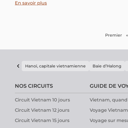
d’architecture et de structure selon les régions et les
En savoir plus
ethnies. Faites connaissance avec les multiples types
de maisons au Vietnam avec nous dans cet article
pour avoir une vue d’ensemble des maisons du
Vietnam.
Premier
«
Hanoï, capitale vietnamienne
Baie d’Halong
NOS CIRCUITS
GUIDE DE VO
Circuit Vietnam 10 jours
Vietnam, quand 
Circuit Vietnam 12 jours
Voyage Vietnam
Circuit Vietnam 15 jours
Voyage sur mes