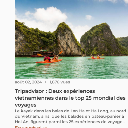
grottes, des ruisseaux et des lagunes qui sont très
beaux.
août 02, 2024
1,876 vues
Tripadvisor : Deux expériences
vietnamiennes dans le top 25 mondial des
voyages
Le kayak dans les baies de Lan Ha et Ha Long, au nord
du Vietnam, ainsi que les balades en bateau-panier à
Hoi An, figurent parmi les 25 expériences de voyage
les plus appréciées au monde.
En savoir plus