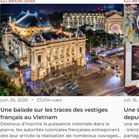
quantité des avis ainsi que des notes des voyageurs,
récompensent les établissements classés dans le top 1
% des listings de Tripadvisor. Ces prix se divisent en
5 catégories principales : Destinations, Expériences,
Plages, Hôtels et Restaurants. Trois grandes villes du
Vietnam: Hanoï, Hô Chi Minh-Ville et Hoi An, ont été
distinguées dans plusieurs catégories prestigieuses.
juin 26, 2026
27,204 vues
juil. 15
Une balade sur les traces des vestiges
Une s
français au Vietnam
depui
Désireux d’inscrire la puissance coloniale dans la
une se
pierre, les autorités coloniales françaises entreprirent
- Vien
dès leur arrivée la réalisation de nombreux ouvrages
partag