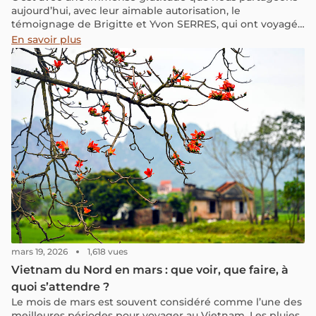
aujourd’hui, avec leur aimable autorisation, le
témoignage de Brigitte et Yvon SERRES, qui ont voyagé
avec nous en 2026.
En savoir plus
mars 19, 2026
1,618 vues
Vietnam du Nord en mars : que voir, que faire, à
quoi s’attendre ?
Le mois de mars est souvent considéré comme l’une des
meilleures périodes pour voyager au Vietnam. Les pluies