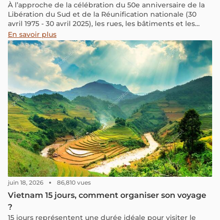
À l’approche de la célébration du 50e anniversaire de la
Libération du Sud et de la Réunification nationale (30
avril 1975 - 30 avril 2025), les rues, les bâtiments et les
sites emblématiques du Vietnam se parent de rouge et
En savoir plus
de jaune, reflétant la fierté nationale et l’enthousiasme
collectif. C’est une période idéale pour découvrir le
Vietnam sous un angle festif et plein de vie.
juin 18, 2026
86,810 vues
Vietnam 15 jours, comment organiser son voyage
?
15 jours représentent une durée idéale pour visiter le