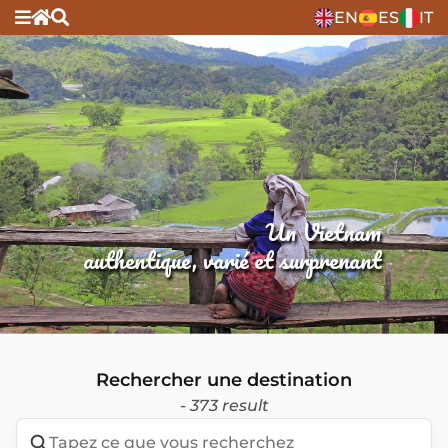
EN
ES
IT
Un Vietnam
authentique, varié et surprenant
Rechercher une destination
- 373 result