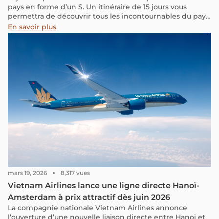
pays en forme d’un S. Un itinéraire de 15 jours vous
permettra de découvrir tous les incontournables du pays
du nord au sud : la capitale d'hanoi, la merveilleuse baie
En savoir plus
d'halong terrestre et maritime, la charmante vielle ville
de Hoi An, l'ex-ville de Saigon...
mars 19, 2026
8,317 vues
Vietnam Airlines lance une ligne directe Hanoï-
Amsterdam à prix attractif dès juin 2026
La compagnie nationale Vietnam Airlines annonce
l’ouverture d’une nouvelle liaison directe entre Hanoï et