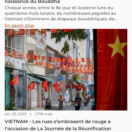
naissance du Bouddha
Chaque année, entre le 8e jour et la pleine lune du
quatrième mois lunaire, de nombreuses pagodes au
Vietnam s’illuminent de drapeaux bouddhiques, de
lanternes, de fleurs de lotus et de bougies. C’est la
En savoir plus
période du Vesak, l’une des plus grandes célébrations du
calendrier bouddhique, connue au Vietnam sous le nom
de Phật Đản, la fête de la naissance du Bouddha. Plus
qu’une cérémonie religieuse, le Vesak au Vietnam est un
moment de recueillement, de compassion et de paix. Il
invite chacun à ralentir, à se tourner vers l’essentiel et à
cultiver des valeurs universelles comme la bienveillance,
la sagesse, la tolérance et l’harmonie.
avr. 25, 2025
1,778 vues
VIETNAM – Les rues s’embrasent de rouge à
l'occasion de La Journée de la Réunification