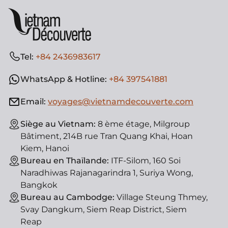
Tel:
+84 2436983617
WhatsApp & Hotline:
+84 397541881
Email:
voyages@vietnamdecouverte.com
Siège au Vietnam:
8 ème étage, Milgroup
Bâtiment, 214B rue Tran Quang Khai, Hoan
Kiem, Hanoi
Bureau en Thaïlande:
ITF-Silom, 160 Soi
Naradhiwas Rajanagarindra 1, Suriya Wong,
Bangkok
Bureau au Cambodge:
Village Steung Thmey,
Svay Dangkum, Siem Reap District, Siem
Reap