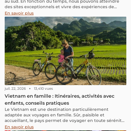
au sud. En fonction du temps, nous pouvons atteindre
des sites exceptionnels et vivre des expériences de
voyage agréables. Un voyage au Vietnam pourrait être un
En savoir plus
bon choix pour les vacances en décembre. Vous
souhaitez connaitre les lieux intéressants à voyager au
Vietnam en décembre? Voici une liste à titre consultatif
qui vous aide à réussir votre voyage!
juil. 22, 2026
13,410 vues
Vietnam en famille : Itinéraires, activités avec
enfants, conseils pratiques
Le Vietnam est une destination particulièrement
adaptée aux voyages en famille. Sûr, paisible et
accueillant, le pays permet de voyager en toute sérénité,
y compris avec des enfants. Mais au-delà de la sécurité, le
En savoir plus