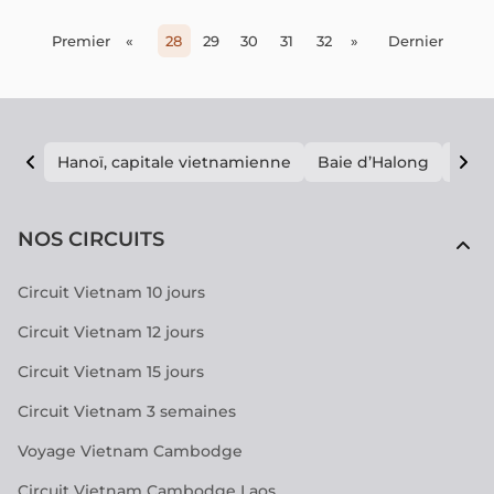
incontournables et toutes les informations essentielles
pour profiter pleinement de ce voyage
Premier
«
28
29
30
31
32
»
Dernier
Hanoï, capitale vietnamienne
Baie d’Halong
E vi
NOS CIRCUITS
Circuit Vietnam 10 jours
Circuit Vietnam 12 jours
Circuit Vietnam 15 jours
Circuit Vietnam 3 semaines
Voyage Vietnam Cambodge
Circuit Vietnam Cambodge Laos