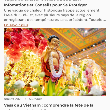
Infomations et Conseils pour Se Protéger
Une vague de chaleur historique frappe actuellement
l'Asie du Sud-Est, avec plusieurs pays de la région
enregistrant des températures sans précédent. Toutefois,
si vous prévoyez de voyager dans ces pays, ne vous
En savoir plus
inquiétez pas trop, car il existe encore des endroits
bénéficiant d'un climat agréable, propices aux activités
touristiques.
mai 29, 2026
530 vues
Vesak au Vietnam : comprendre la fête de la