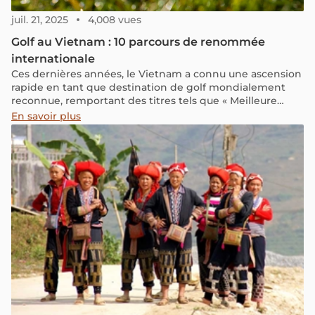
juil. 21, 2025
4,008 vues
Golf au Vietnam : 10 parcours de renommée
internationale
Ces dernières années, le Vietnam a connu une ascension
rapide en tant que destination de golf mondialement
reconnue, remportant des titres tels que « Meilleure
destination de golf en Asie » et « Meilleure destination
En savoir plus
de golf au monde » décernés par les World Golf Awards.
Accueillant près de 80 parcours – avec des projets
d'atteindre 200 d'ici 2025 – le Vietnam offre une
expérience de golf tout au long de l'année à travers des
paysages variés.