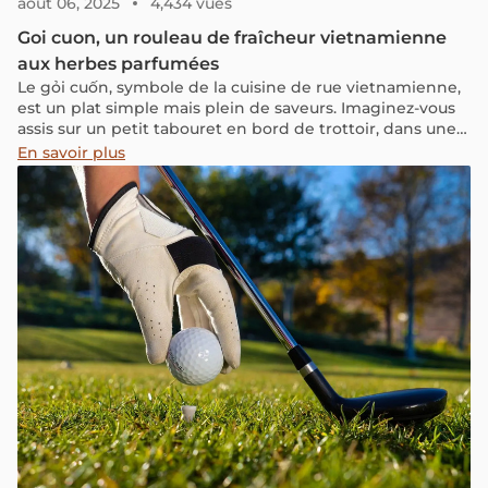
août 06, 2025
4,434 vues
Goi cuon, un rouleau de fraîcheur vietnamienne
aux herbes parfumées
Le gỏi cuốn, symbole de la cuisine de rue vietnamienne,
est un plat simple mais plein de saveurs. Imaginez-vous
assis sur un petit tabouret en bord de trottoir, dans une
ruelle animée, savourant des rouleaux de gỏi cuốn tout
En savoir plus
juste préparés. Chaque bouchée apporte une explosion
de fraîcheur et de légèreté. Composé de crevettes, de
porc, de vermicelles de riz et d’herbes aromatiques, le
gỏi cuốn offre une expérience gustative authentique qui
séduit les palais aux quatre coins du monde.