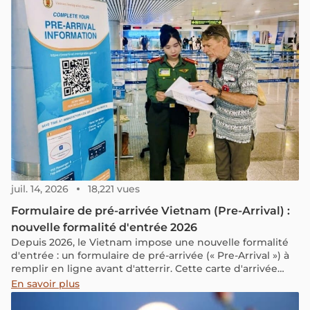
pêche et ses paysages paisibles. C'est l'endroit idéal pour
explorer la culture et la vie des habitants locaux.
juil. 14, 2026
18,221 vues
Formulaire de pré-arrivée Vietnam (Pre-Arrival) :
nouvelle formalité d'entrée 2026
Depuis 2026, le Vietnam impose une nouvelle formalité
d'entrée : un formulaire de pré-arrivée (« Pre-Arrival ») à
remplir en ligne avant d'atterrir. Cette carte d'arrivée
électronique, aussi appelée déclaration de pré-arrivée
En savoir plus
(système PAI), est gratuite, génère un QR code à
présenter à l'immigration et vise à accélérer le passage