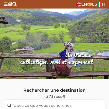
EN
ES
IT
Un Vietnam
authentique, varié et surprenant
Rechercher une destination
- 373 result