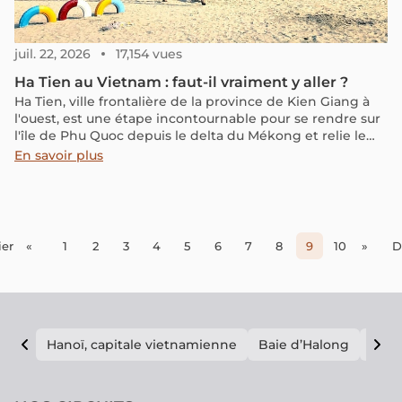
juil. 22, 2026
17,154 vues
Ha Tien au Vietnam : faut-il vraiment y aller ?
Ha Tien, ville frontalière de la province de Kien Giang à
l'ouest, est une étape incontournable pour se rendre sur
l'île de Phu Quoc depuis le delta du Mékong et relie le
Vietnam au Cambodge. Cette ville riche en histoire, en
En savoir plus
culture et en paysages mérite une halte de 1 ou 2 jours.
Consultez notre guide pour découvrir tous les secrets de
cette destination unique !
er
«
1
2
3
4
5
6
7
8
9
10
»
D
Hanoï, capitale vietnamienne
Baie d’Halong
E vi