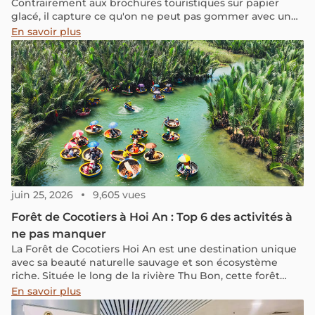
Contrairement aux brochures touristiques sur papier
glacé, il capture ce qu'on ne peut pas gommer avec un
filtre Instagram : les cicatrices invisibles de l'Histoire, la
En savoir plus
moiteur étouffante des villes, les silences pesants des
traditions et la mélancolie féroce des jours de pluie.
juin 25, 2026
9,605 vues
Forêt de Cocotiers à Hoi An : Top 6 des activités à
ne pas manquer
La Forêt de Cocotiers Hoi An est une destination unique
avec sa beauté naturelle sauvage et son écosystème
riche. Située le long de la rivière Thu Bon, cette forêt
offre une expérience de tourisme écologique captivante
En savoir plus
avec ses bateaux en forme de panier, ses activités de