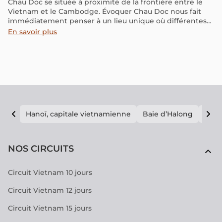
Chau Doc se située à proximité de la frontière entre le
Vietnam et le Cambodge. Évoquer Chau Doc nous fait
immédiatement penser à un lieu unique où différentes
cultures se rencontrent. Cette diversité culturelle se
En savoir plus
mêle harmonieusement à une nature généreuse et à des
récits spirituels merveilleux. Dans cet article, nous vous
fournirons une liste des activités incontournables ainsi
que des informations pratiques pour profiter au
maximum de votre séjour à Chau Doc.
Hanoï, capitale vietnamienne
Baie d’Halong
E vi
NOS CIRCUITS
Circuit Vietnam 10 jours
Circuit Vietnam 12 jours
Circuit Vietnam 15 jours