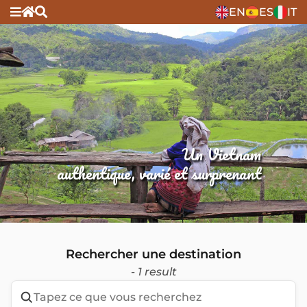
EN
ES
IT
Un Vietnam
authentique, varié et surprenant
Rechercher une destination
- 1 result