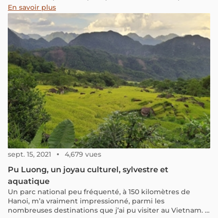
cette réserve naturelle paisible.
En savoir plus
sept. 15, 2021
4,679 vues
Pu Luong, un joyau culturel, sylvestre et
aquatique
Un parc national peu fréquenté, à 150 kilomètres de
Hanoi, m’a vraiment impressionné, parmi les
nombreuses destinations que j’ai pu visiter au Vietnam. Il