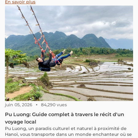
s’agit de la réserve naturelle de Pu Luong, constituée de
En savoir plus
deux crêtes montagneuses parallèles, séparées par une
vallée très agricole. Elle est joliment décorée – ce n’est
pas une exagération ! – par de splendides champs de riz
et bassins piscicoles irrigués à l’aide de norias.
juin 05, 2026
84,290 vues
Pu Luong: Guide complet à travers le récit d'un
voyage local
Pu Luong, un paradis culturel et naturel à proximité de
Hanoï, vous transporte dans un monde enchanteur où se