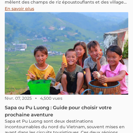
mêlent des champs de riz époustouflants et des villages
ethniques pittoresques, nichés au pied de majestueuses
En savoir plus
montagnes. Cet article, tel un récit de voyage
authentique, vous aide à découvrir de bonnes idées et
des informations pratiques pour que votre voyage à Pu
Luong soit parfait.
févr. 07, 2025
4,500 vues
Sapa ou Pu Luong : Guide pour choisir votre
prochaine aventure
Sapa et Pu Luong sont deux destinations
incontournables du nord du Vietnam, souvent mises en
avant dans les circuits touristiques. Ces deux régions