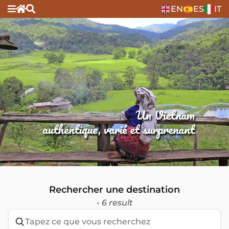
EN
ES
IT
Un Vietnam
authentique, varié et surprenant
Rechercher une destination
- 6 result