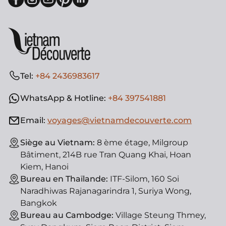
Tel:
+84 2436983617
WhatsApp & Hotline:
+84 397541881
Email:
voyages@vietnamdecouverte.com
Siège au Vietnam:
8 ème étage, Milgroup
Bâtiment, 214B rue Tran Quang Khai, Hoan
Kiem, Hanoi
Bureau en Thaïlande:
ITF-Silom, 160 Soi
Naradhiwas Rajanagarindra 1, Suriya Wong,
Bangkok
Bureau au Cambodge:
Village Steung Thmey,